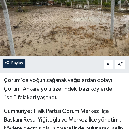
İLÇELER
OTOPARK
TEKNOLOJİ
Paylaş
-
+
A
A
Çorum’da yoğun sağanak yağışlardan dolayı
Çorum-Ankara yolu üzerindeki bazı köylerde
“sel” felaketi yaşandı.
Cumhuriyet Halk Partisi Çorum Merkez İlçe
Başkanı Resul Yiğitoğlu ve Merkez İlçe yönetimi,
köylere geçmiş olsun ziyaretinde bulunarak, selin