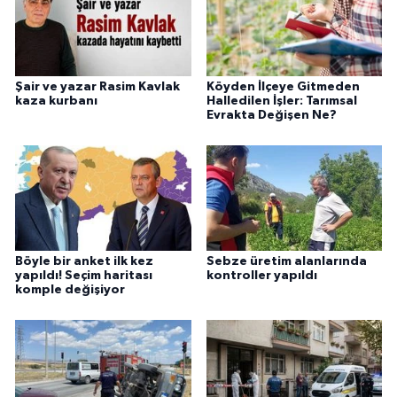
Şair ve yazar Rasim Kavlak
Köyden İlçeye Gitmeden
kaza kurbanı
Halledilen İşler: Tarımsal
Evrakta Değişen Ne?
Böyle bir anket ilk kez
Sebze üretim alanlarında
yapıldı! Seçim haritası
kontroller yapıldı
komple değişiyor