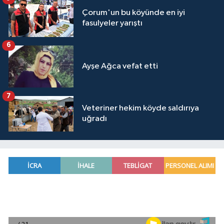
Çorum'un bu köyünde en iyi
fasulyeler yarıştı
6
Ayşe Ağca vefat etti
7
Veteriner hekim köyde saldırıya
uğradı