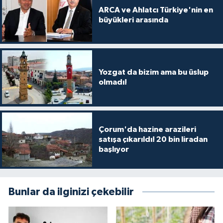
ARCA ve Ahlatcı Türkiye'nin en
büyükleri arasında
Yozgat da bizim ama bu üslup
olmadı!
Çorum'da hazine arazileri
satışa çıkarıldı! 20 bin liradan
başlıyor
Bunlar da ilginizi çekebilir