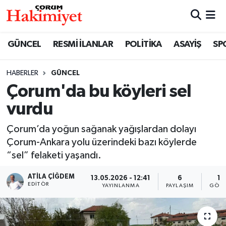
SPOR
Nöbetçi Eczaneler
GÜNCEL
RESMİ İLANLAR
POLİTİKA
ASAYİŞ
SP
POLİTİKA
Hava Durumu
HABERLER
GÜNCEL
Çorum'da bu köyleri sel
SAĞLIK
Çorum Namaz Vakitleri
vurdu
ASAYİŞ
Trafik Durumu
Çorum’da yoğun sağanak yağışlardan dolayı
EKONOMİ
Süper Lig Puan Durumu ve Fikstür
Çorum-Ankara yolu üzerindeki bazı köylerde
“sel” felaketi yaşandı.
GÜNCEL
Tüm Manşetler
ATILA ÇIĞDEM
13.05.2026 - 12:41
6
15
EDITÖR
YAYINLANMA
PAYLAŞIM
GÖST
AKTÜEL
Son Dakika Haberleri
EĞİTİM
Haber Arşivi