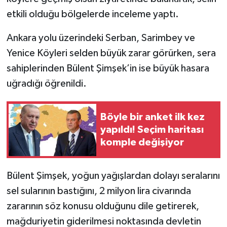
etkili olduğu bölgelerde inceleme yaptı.
Ankara yolu üzerindeki Serban, Sarimbey ve
Yenice Köyleri selden büyük zarar görürken, sera
sahiplerinden Bülent Şimşek’in ise büyük hasara
uğradığı öğrenildi.
Böyle bir anket ilk kez
yapıldı! Seçim haritası
komple değişiyor
Bülent Şimşek, yoğun yağışlardan dolayı seralarını
sel sularının bastığını, 2 milyon lira civarında
zararının söz konusu olduğunu dile getirerek,
mağduriyetin giderilmesi noktasında devletin