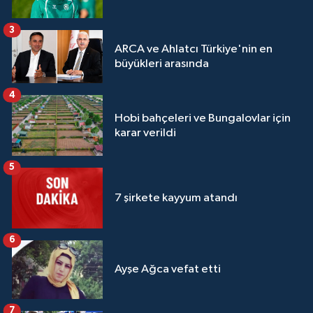
3
ARCA ve Ahlatcı Türkiye'nin en
büyükleri arasında
4
Hobi bahçeleri ve Bungalovlar için
karar verildi
5
7 şirkete kayyum atandı
6
Ayşe Ağca vefat etti
7