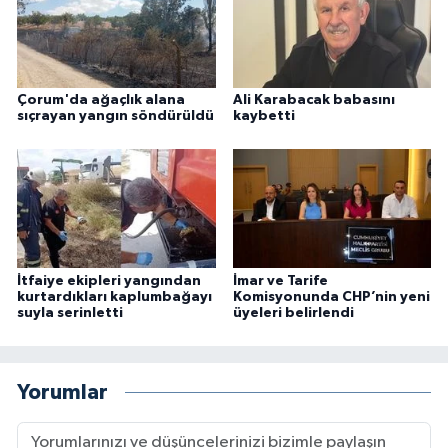
Çorum'da ağaçlık alana
Ali Karabacak babasını
sıçrayan yangın söndürüldü
kaybetti
İtfaiye ekipleri yangından
İmar ve Tarife
kurtardıkları kaplumbağayı
Komisyonunda CHP’nin yeni
suyla serinletti
üyeleri belirlendi
Yorumlar