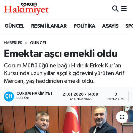
SPOR
Nöbetçi Eczaneler
GÜNCEL
RESMİ İLANLAR
POLİTİKA
ASAYİŞ
SP
POLİTİKA
Hava Durumu
HABERLER
GÜNCEL
Emektar aşcı emekli oldu
SAĞLIK
Çorum Namaz Vakitleri
Çorum Müftülüğü'ne bağlı Hıdırlık Erkek Kur'an
ASAYİŞ
Trafik Durumu
Kursu'nda uzun yıllar aşçılık görevini yürüten Arif
Mercan, yaş haddinden emekli oldu.
EKONOMİ
Süper Lig Puan Durumu ve Fikstür
ÇORUM HAKIMIYET
21.01.2026 - 14:09
3
GÜNCEL
Tüm Manşetler
EDITÖR
YAYINLANMA
PAYLAŞIM
AKTÜEL
Son Dakika Haberleri
EĞİTİM
Haber Arşivi