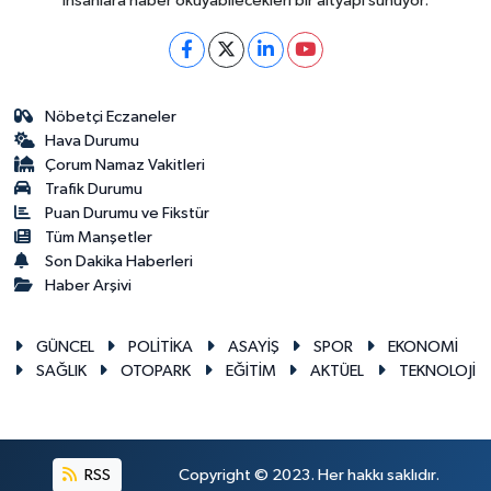
insanlara haber okuyabilecekleri bir altyapı sunuyor.
Nöbetçi Eczaneler
Hava Durumu
Çorum Namaz Vakitleri
Trafik Durumu
Puan Durumu ve Fikstür
Tüm Manşetler
Son Dakika Haberleri
Haber Arşivi
GÜNCEL
POLİTİKA
ASAYİŞ
SPOR
EKONOMİ
SAĞLIK
OTOPARK
EĞİTİM
AKTÜEL
TEKNOLOJİ
RSS
Copyright © 2023. Her hakkı saklıdır.