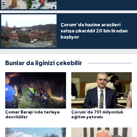
Çorum'da hazine arazileri
satışa çıkarıldı! 20 bin liradan
başlıyor
Bunlar da ilginizi çekebilir
Çomar Barajı'nda tarlaya
Çorum'da 701 milyonluk
devrildiler
eğitim yatırımı