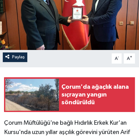
İLÇELER
OTOPARK
TEKNOLOJİ
Paylaş
-
+
A
A
Çorum'da ağaçlık alana
sıçrayan yangın
söndürüldü
Çorum Müftülüğü'ne bağlı Hıdırlık Erkek Kur'an
Kursu'nda uzun yıllar aşçılık görevini yürüten Arif