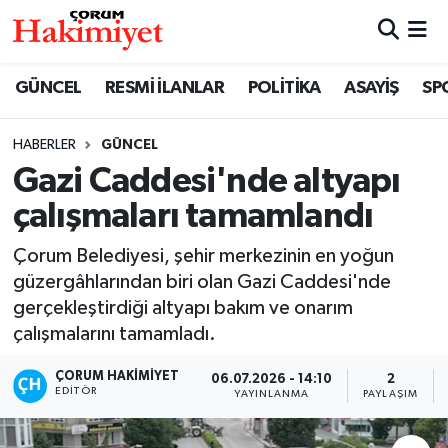
SPOR
Nöbetçi Eczaneler
GÜNCEL
RESMİ İLANLAR
POLİTİKA
ASAYİŞ
SP
POLİTİKA
Hava Durumu
HABERLER
GÜNCEL
Gazi Caddesi'nde altyapı
SAĞLIK
Çorum Namaz Vakitleri
çalışmaları tamamlandı
ASAYİŞ
Trafik Durumu
Çorum Belediyesi, şehir merkezinin en yoğun
EKONOMİ
Süper Lig Puan Durumu ve Fikstür
güzergâhlarından biri olan Gazi Caddesi'nde
gerçekleştirdiği altyapı bakım ve onarım
GÜNCEL
Tüm Manşetler
çalışmalarını tamamladı.
ÇORUM HAKIMIYET
06.07.2026 - 14:10
2
AKTÜEL
Son Dakika Haberleri
EDITÖR
YAYINLANMA
PAYLAŞIM
EĞİTİM
Haber Arşivi