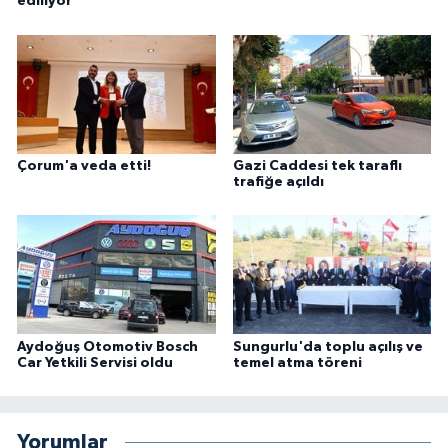
ediliyor
Çorum'a veda etti!
Gazi Caddesi tek taraflı
trafiğe açıldı
Aydoğuş Otomotiv Bosch
Sungurlu'da toplu açılış ve
Car Yetkili Servisi oldu
temel atma töreni
Yorumlar