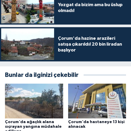
Yozgat da bizim ama bu üslup
olmadı!
Çorum'da hazine arazileri
satışa çıkarıldı! 20 bin liradan
başlıyor
Bunlar da ilginizi çekebilir
Çorum'da ağaçlık alana
Çorum'da hastaneye 13 kişi
sıçrayan yangına müdahale
alınacak