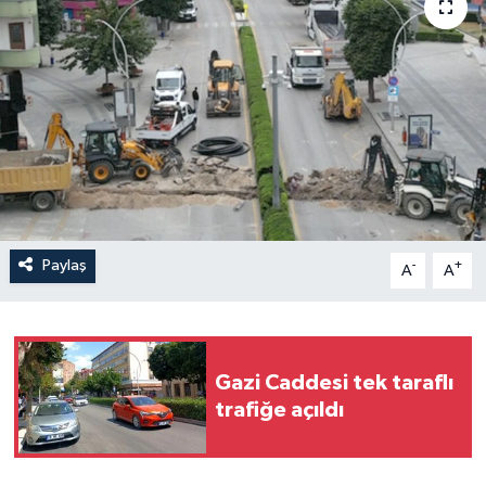
İLÇELER
OTOPARK
TEKNOLOJİ
Paylaş
-
+
A
A
Gazi Caddesi tek taraflı
trafiğe açıldı