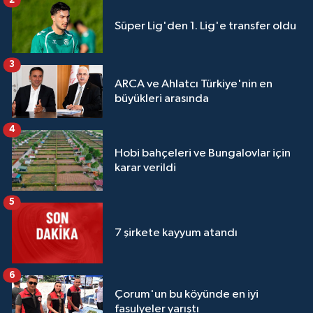
Süper Lig'den 1. Lig'e transfer oldu
3
ARCA ve Ahlatcı Türkiye'nin en
büyükleri arasında
4
Hobi bahçeleri ve Bungalovlar için
karar verildi
5
7 şirkete kayyum atandı
6
Çorum'un bu köyünde en iyi
fasulyeler yarıştı