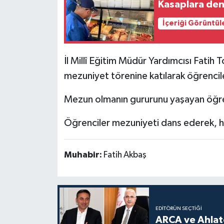
Kasaplara de
İçeriği Görüntül
İl Millî Eğitim Müdür Yardımcısı Fat
mezuniyet törenine katılarak öğrencil
Mezun olmanın gururunu yaşayan öğre
Öğrenciler mezuniyeti dans ederek, ha
Muhabir:
Fatih Akbaş
EDITÖRÜN SEÇTIĞI
ARCA ve Ahlatc