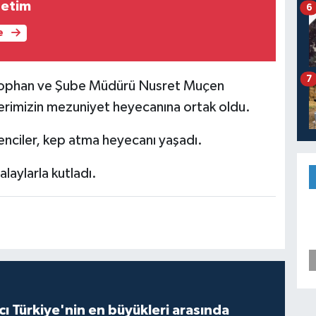
netim
6
e
7
ih Tophan ve Şube Müdürü Nusret Muçen
erimizin mezuniyet heyecanına ortak oldu.
nciler, kep atma heyecanı yaşadı.
laylarla kutladı.
ı Türkiye'nin en büyükleri arasında