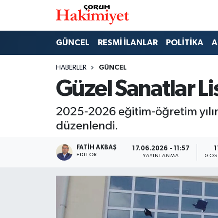
SPOR
Nöbetçi Eczaneler
GÜNCEL
RESMİ İLANLAR
POLİTİKA
A
POLİTİKA
Hava Durumu
HABERLER
GÜNCEL
Güzel Sanatlar L
SAĞLIK
Çorum Namaz Vakitleri
2025-2026 eğitim-öğretim yılı
ASAYİŞ
Trafik Durumu
düzenlendi.
EKONOMİ
Süper Lig Puan Durumu ve Fikstür
FATIH AKBAŞ
17.06.2026 - 11:57
1
EDITÖR
YAYINLANMA
GÖS
GÜNCEL
Tüm Manşetler
AKTÜEL
Son Dakika Haberleri
EĞİTİM
Haber Arşivi