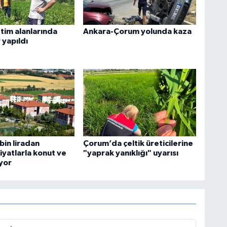
tim alanlarında
Ankara-Çorum yolunda kaza
 yapıldı
bin liradan
Çorum’da çeltik üreticilerine
iyatlarla konut ve
"yaprak yanıklığı" uyarısı
ıyor