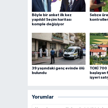
Böyle bir anket ilk kez
Sebze üre
yapıldı! Seçim haritası
kontroller
komple değişiyor
39 yaşındaki genç evinde ölü
TOKİ 700 
bulundu
başlayan f
işyeri sat
Yorumlar