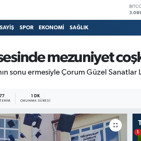
BITC
3.08
DOL
47,5
SAYİŞ
SPOR
EKONOMİ
SAĞLIK
EUR
55,0
STER
64,1
isesinde mezuniyet coş
GRAM
6527
BİST
nın sonu ermesiyle Çorum Güzel Sanatlar L
13.7
77
1 DK
TERIM
OKUNMA SÜRESI
1