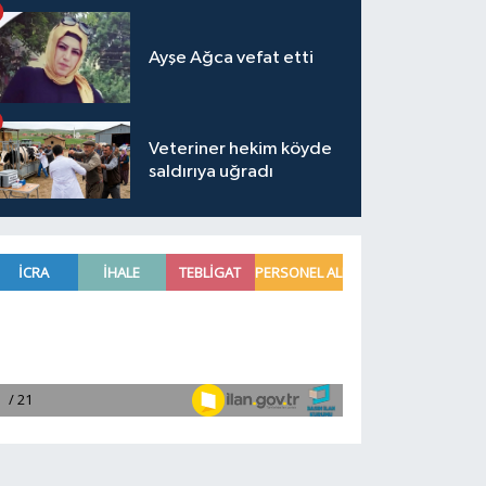
Ayşe Ağca vefat etti
Veteriner hekim köyde
saldırıya uğradı