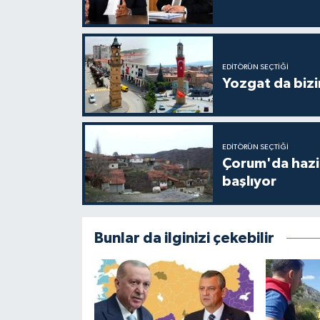
EDITÖRÜN SEÇTIĞI
Yozgat da bizi
EDITÖRÜN SEÇTIĞI
Çorum'da hazine
başlıyor
Bunlar da ilginizi çekebilir