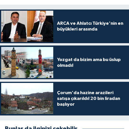
ARCA ve Ahlatcı Türkiye'nin en
büyükleri arasında
Yozgat da bizim ama bu üslup
olmadı!
Çorum'da hazine arazileri
satışa çıkarıldı! 20 bin liradan
başlıyor
Bunlar da ilginizi çekebilir