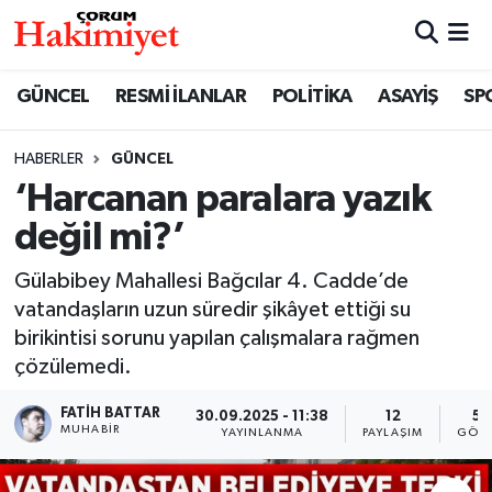
SPOR
Nöbetçi Eczaneler
GÜNCEL
RESMİ İLANLAR
POLİTİKA
ASAYİŞ
SP
POLİTİKA
Hava Durumu
HABERLER
GÜNCEL
‘Harcanan paralara yazık
SAĞLIK
Çorum Namaz Vakitleri
değil mi?’
ASAYİŞ
Trafik Durumu
Gülabibey Mahallesi Bağcılar 4. Cadde’de
EKONOMİ
Süper Lig Puan Durumu ve Fikstür
vatandaşların uzun süredir şikâyet ettiği su
birikintisi sorunu yapılan çalışmalara rağmen
GÜNCEL
Tüm Manşetler
çözülemedi.
FATIH BATTAR
30.09.2025 - 11:38
12
55
AKTÜEL
Son Dakika Haberleri
MUHABIR
YAYINLANMA
PAYLAŞIM
GÖST
EĞİTİM
Haber Arşivi