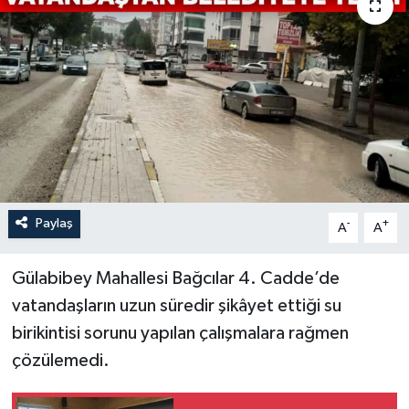
İLÇELER
OTOPARK
TEKNOLOJİ
Paylaş
-
+
A
A
Gülabibey Mahallesi Bağcılar 4. Cadde’de
vatandaşların uzun süredir şikâyet ettiği su
birikintisi sorunu yapılan çalışmalara rağmen
çözülemedi.