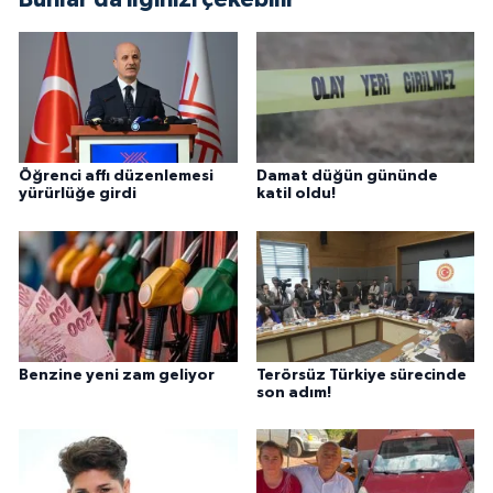
Öğrenci affı düzenlemesi
Damat düğün gününde
yürürlüğe girdi
katil oldu!
Benzine yeni zam geliyor
Terörsüz Türkiye sürecinde
son adım!