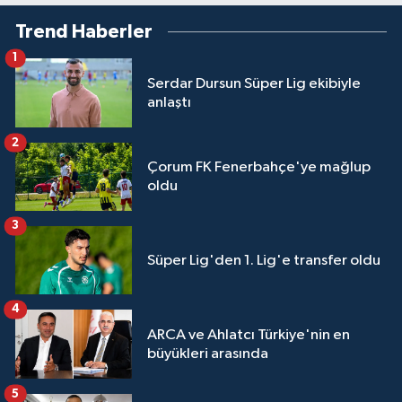
Trend Haberler
1
Serdar Dursun Süper Lig ekibiyle
anlaştı
2
Çorum FK Fenerbahçe'ye mağlup
oldu
3
Süper Lig'den 1. Lig'e transfer oldu
4
ARCA ve Ahlatcı Türkiye'nin en
büyükleri arasında
5