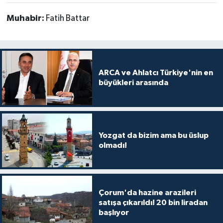
Muhabir:
Fatih Battar
ARCA ve Ahlatcı Türkiye'nin en
büyükleri arasında
Yozgat da bizim ama bu üslup
olmadı!
Çorum'da hazine arazileri
satışa çıkarıldı! 20 bin liradan
başlıyor