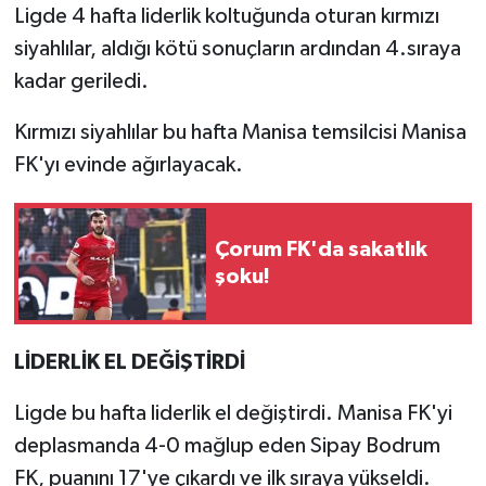
Ligde 4 hafta liderlik koltuğunda oturan kırmızı
siyahlılar, aldığı kötü sonuçların ardından 4.sıraya
kadar geriledi.
Kırmızı siyahlılar bu hafta Manisa temsilcisi Manisa
FK'yı evinde ağırlayacak.
Çorum FK'da sakatlık
şoku!
LİDERLİK EL DEĞİŞTİRDİ
Ligde bu hafta liderlik el değiştirdi. Manisa FK'yi
deplasmanda 4-0 mağlup eden Sipay Bodrum
FK, puanını 17'ye çıkardı ve ilk sıraya yükseldi.