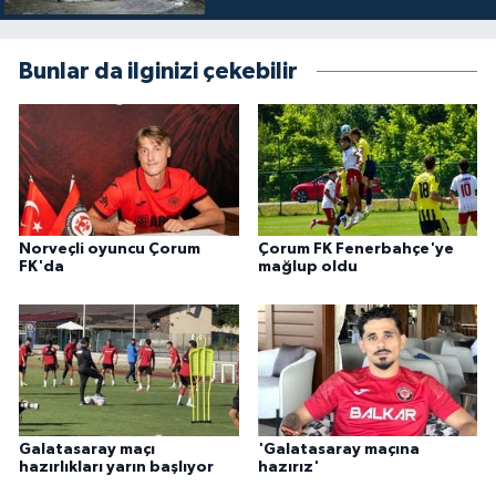
Bunlar da ilginizi çekebilir
Norveçli oyuncu Çorum
Çorum FK Fenerbahçe'ye
FK'da
mağlup oldu
Galatasaray maçı
'Galatasaray maçına
hazırlıkları yarın başlıyor
hazırız'