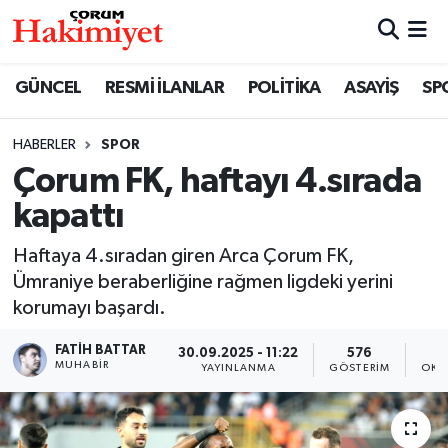
SPOR
Nöbetçi Eczaneler
GÜNCEL
RESMİ İLANLAR
POLİTİKA
ASAYİŞ
SP
POLİTİKA
Hava Durumu
HABERLER
SPOR
Çorum FK, haftayı 4.sırada
SAĞLIK
Çorum Namaz Vakitleri
kapattı
ASAYİŞ
Trafik Durumu
Haftaya 4.sıradan giren Arca Çorum FK,
EKONOMİ
Süper Lig Puan Durumu ve Fikstür
Ümraniye beraberliğine rağmen ligdeki yerini
korumayı başardı.
GÜNCEL
Tüm Manşetler
FATIH BATTAR
30.09.2025 - 11:22
576
MUHABIR
YAYINLANMA
GÖSTERIM
OKU
AKTÜEL
Son Dakika Haberleri
EĞİTİM
Haber Arşivi