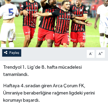
İLÇELER
OTOPARK
TEKNOLOJİ
Paylaş
-
+
A
A
Trendyol 1. Lig'de 8. hafta mücadelesi
tamamlandı.
Haftaya 4.sıradan giren Arca Çorum FK,
Ümraniye beraberliğine rağmen ligdeki yerini
korumayı başardı.