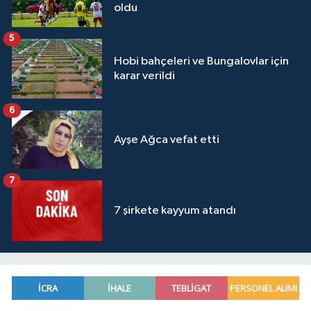
oldu
5
Hobi bahçeleri ve Bungalovlar için
karar verildi
6
Ayşe Ağca vefat etti
7
7 şirkete kayyum atandı