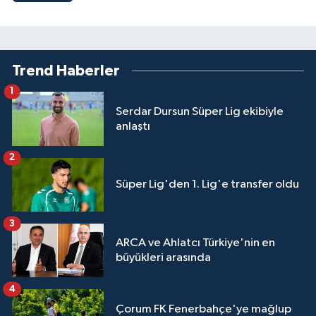
Trend Haberler
1
Serdar Dursun Süper Lig ekibiyle
anlaştı
2
Süper Lig'den 1. Lig'e transfer oldu
3
ARCA ve Ahlatcı Türkiye'nin en
büyükleri arasında
4
Çorum FK Fenerbahçe'ye mağlup