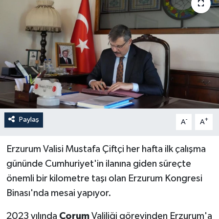
İLÇELER
OTOPARK
TEKNOLOJİ
Paylaş
-
+
A
A
Erzurum Valisi Mustafa Çiftçi her hafta ilk çalışma
gününde Cumhuriyet'in ilanına giden süreçte
önemli bir kilometre taşı olan Erzurum Kongresi
Binası'nda mesai yapıyor.
2023 yılında
Çorum
Valiliği görevinden Erzurum'a