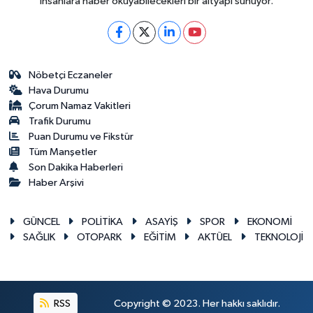
insanlara haber okuyabilecekleri bir altyapı sunuyor.
Nöbetçi Eczaneler
Hava Durumu
Çorum Namaz Vakitleri
Trafik Durumu
Puan Durumu ve Fikstür
Tüm Manşetler
Son Dakika Haberleri
Haber Arşivi
GÜNCEL
POLİTİKA
ASAYİŞ
SPOR
EKONOMİ
SAĞLIK
OTOPARK
EĞİTİM
AKTÜEL
TEKNOLOJİ
RSS
Copyright © 2023. Her hakkı saklıdır.