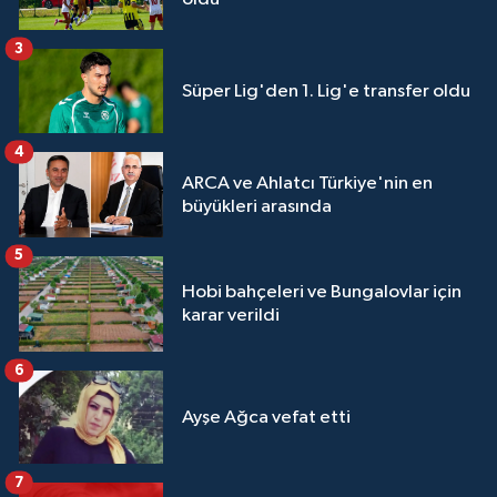
3
Süper Lig'den 1. Lig'e transfer oldu
4
ARCA ve Ahlatcı Türkiye'nin en
büyükleri arasında
5
Hobi bahçeleri ve Bungalovlar için
karar verildi
6
Ayşe Ağca vefat etti
7