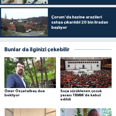
Çorum'da hazine arazileri
satışa çıkarıldı! 20 bin liradan
başlıyor
Bunlar da ilginizi çekebilir
Ömer Özçatalbaş dua
Suça sürüklenen çocuk
bekliyor
yasası TBMM'de kabul
edildi