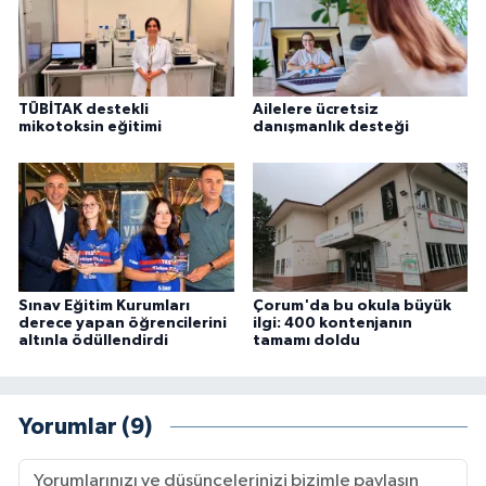
TÜBİTAK destekli
Ailelere ücretsiz
mikotoksin eğitimi
danışmanlık desteği
Sınav Eğitim Kurumları
Çorum'da bu okula büyük
derece yapan öğrencilerini
ilgi: 400 kontenjanın
altınla ödüllendirdi
tamamı doldu
Yorumlar (9)