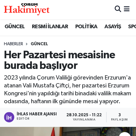
SPOR
Nöbetçi Eczaneler
GÜNCEL
RESMİ İLANLAR
POLİTİKA
ASAYİŞ
SP
POLİTİKA
Hava Durumu
HABERLER
GÜNCEL
Her Pazartesi mesaisine
SAĞLIK
Çorum Namaz Vakitleri
burada başlıyor
ASAYİŞ
Trafik Durumu
2023 yılında Çorum Valiliği görevinden Erzurum'a
EKONOMİ
Süper Lig Puan Durumu ve Fikstür
atanan Vali Mustafa Çiftçi, her pazartesi Erzurum
Kongresi'nin yapıldığı tarihi binadaki valilik makam
GÜNCEL
Tüm Manşetler
odasında, haftanın ilk gününde mesai yapıyor.
İHLAS HABER AJANSI
28.10.2025 - 11:22
3
AKTÜEL
Son Dakika Haberleri
EDITÖR
YAYINLANMA
PAYLAŞIM
EĞİTİM
Haber Arşivi