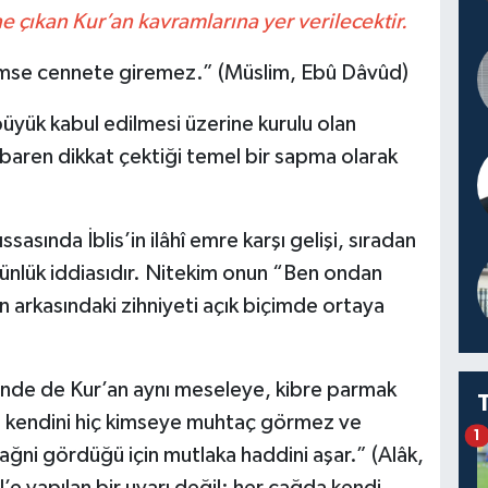
e çıkan Kur’an kavramlarına yer verilecektir.
kimse cennete giremez.” (Müslim, Ebû Dâvûd)
 büyük kabul edilmesi üzerine kurulu olan
tibaren dikkat çektiği temel bir sapma olarak
sasında İblis’in ilâhî emre karşı gelişi, sıradan
üstünlük iddiasıdır. Nitekim onun “Ben ondan
n arkasındaki zihniyeti açık biçimde ortaya
resinde de Kur’an aynı meseleye, kibre parmak
n, kendini hiç kimseye muhtaç görmez ve
1
tağni gördüğü için mutlaka haddini aşar.” (Alâk,