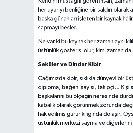
Kendini müstağni gören insan, zamanl
her uyarıyı benliğine bir saldırı olarak 
başka günahları işleten bir kaynak hâline
sapmayı besler.
Ne var ki bu kaynak her zaman aynı kıl
üstünlük gösterisi olur, kimi zaman da 
Seküler ve Dindar Kibir
Çağımızda kibir, sıklıkla dünyevî bir üs
diploma, beğeni sayısı, takipçi… Kişi s
başkalarını bu ölçeğin neresinde durduk
kabalık olarak görünmek zorunda deği
hak edilmiş gurur kılığında dolaşır. Oy
üstünlük merkezi sayma ve diğerlerin