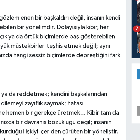
gözlemlenen bir başkaldırı değil, insanın kendi
bilen bir yönelimdir. Dolayısıyla kibir, her
7
çık ya da örtük biçimlerde baş gösterebilen
büyük müstekbirleri teşhis etmek değil; aynı
mızda hangi sessiz biçimlerde depreştiğini fark
 ya da reddetmek; kendini başkalarından
 dilemeyi zayıflık saymak; hatası
ine hemen bir gerekçe üretmek… Kibir tam da
lnızca bir davranış bozukluğu değil; insanın
rduğu ilişkiyi içeriden çürüten bir yöneliştir.