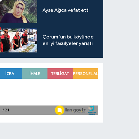
Ayşe Ağca vefat etti
Çorum'un bu köyünde
en iyi fasulyeler yarıştı