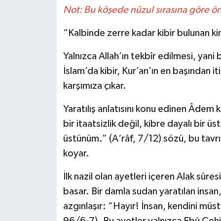
Not: Bu köşede nüzul sırasına göre ön
İLÇELER
“Kalbinde zerre kadar kibir bulunan 
OTOPARK
Yalnızca Allah’ın tekbîr edilmesi, yani
TEKNOLOJİ
İslam’da kibir, Kur’an’ın en başından i
karşımıza çıkar.
Yaratılış anlatısını konu edinen Âdem kıs
bir itaatsizlik değil, kibre dayalı bir 
üstünüm.” (A‘râf, 7/12) sözü, bu tavrı
koyar.
İlk nazil olan ayetleri içeren Alak sû
basar. Bir damla sudan yaratılan insa
azgınlaşır: “Hayır! İnsan, kendini müs