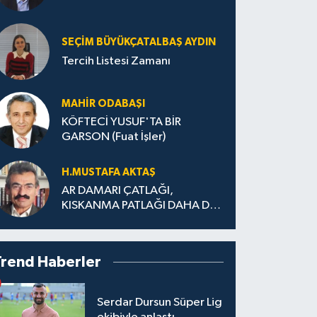
SEÇIM BÜYÜKÇATALBAŞ AYDIN
Tercih Listesi Zamanı
MAHIR ODABAŞI
KÖFTECİ YUSUF'TA BİR
GARSON (Fuat İşler)
H.MUS­TA­FA AK­TAŞ
AR DAMARI ÇATLAĞI,
KISKANMA PATLAĞI DAHA DA
BÜYÜMEDEN
Trend Haberler
Serdar Dursun Süper Lig