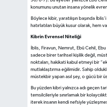
96/6-7). Bu ayetler yalnızca Ebû Cehil
konumunu unutan insana yönelik evrense
Böylece kibir, yaratılışın başında İblis’
hatırlatılan büyük kusur olarak, hem va
Kibrin Evrensel Niteliği
İblis, Firavun, Nemrut, Ebû Cehil, Ebu
sadece birer tarihsel kişilik değil, müs
noktaları, hakikati kabul etmeyi bir “e
mutlaklaştırma eğilimidir. Sahip oldukla
müstekbir yapan asıl şey, o gücü bir ü
Bu yüzden kibri yalnızca adı geçen tar
temsilcileriyle sınırlamak bir kolaycılı
iterek insanın kendi nefsiyle yüzleşmes