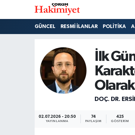
SPOR
Nöbetçi Eczaneler
GÜNCEL
RESMİ İLANLAR
POLİTİKA
A
POLİTİKA
Hava Durumu
İlk Gün
SAĞLIK
Çorum Namaz Vakitleri
Karakt
ASAYİŞ
Trafik Durumu
Olarak
EKONOMİ
Süper Lig Puan Durumu ve Fikstür
DOÇ. DR. ERS
GÜNCEL
Tüm Manşetler
AKTÜEL
Son Dakika Haberleri
02.07.2026 - 20:50
74
425
YAYINLANMA
PAYLAŞIM
GÖSTERIM
EĞİTİM
Haber Arşivi