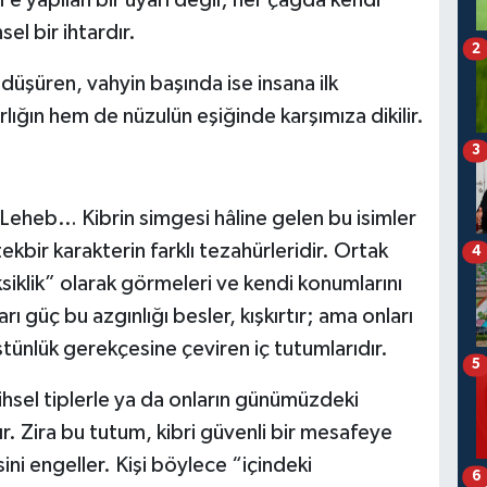
’e yapılan bir uyarı değil; her çağda kendi
l bir ihtardır.
2
i düşüren, vahyin başında ise insana ilk
rlığın hem de nüzulün eşiğinde karşımıza dikilir.
3
 Leheb… Kibrin simgesi hâline gelen bu isimler
tekbir karakterin farklı tezahürleridir. Ortak
4
ksiklik” olarak görmeleri ve kendi konumlarını
rı güç bu azgınlığı besler, kışkırtır; ama onları
stünlük gerekçesine çeviren iç tutumlarıdır.
5
ihsel tiplerle ya da onların günümüzdeki
ktır. Zira bu tutum, kibri güvenli bir mesafeye
ini engeller. Kişi böylece “içindeki
6