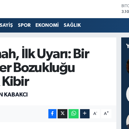
DO
47,
EU
55,
SAYİŞ
SPOR
EKONOMİ
SAĞLIK
STE
64,
GRA
666
ah, İlk Uyarı: Bir
BİS
13.
er Bozukluğu
BIT
3.1
 Kibir
IN KABAKCI
-
+
A
A