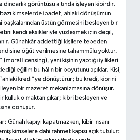
 dindarlık görüntüsü altında işleyen kibirdir.
bazı kimselerde ibadet, ahlaki dönüşümün
ini başkalarından üstün görmesini besleyen bir
etini kendi eksikleriyle yüzleşmek için değil,
llanır. Günahkâr addettiği kişilere tepeden
kendisine öğüt verilmesine tahammülü yoktur.
moral licensing), yani kişinin yaptığı iyilikleri
diği eğilim bu hâlin bir boyutunu açıklar. Kişi,
r “ahlaki kredi”ye dönüştürür; bu kredi, kibrini
gelleyen bir mazeret mekanizmasına dönüşür.
 kulluk olmaktan çıkar; kibri besleyen ve
sına dönüşür.
ır: Günah kapıyı kapatmazken, kibir insanı
şlemiş kimselere dahi rahmet kapısı açık tutulur: