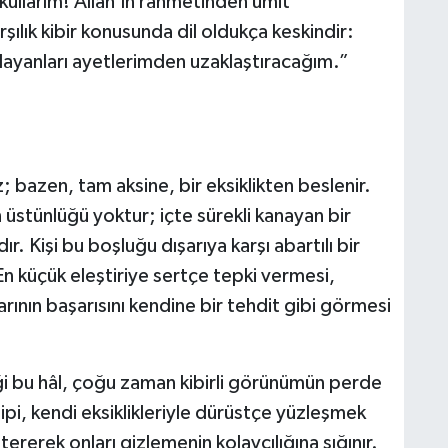
n kullarım! Allah’ın rahmetinden ümit
lık kibir konusunda dil oldukça keskindir:
layanları ayetlerimden uzaklaştıracağım.”
; bazen, tam aksine, bir eksiklikten beslenir.
üstünlüğü yoktur; içte sürekli kanayan bir
r. Kişi bu boşluğu dışarıya karşı abartılı bir
En küçük eleştiriye sertçe tepki vermesi,
nın başarısını kendine bir tehdit gibi görmesi
iği bu hâl, çoğu zaman kibirli görünümün perde
tipi, kendi eksiklikleriyle dürüstçe yüzleşmek
rerek onları gizlemenin kolaycılığına sığınır.