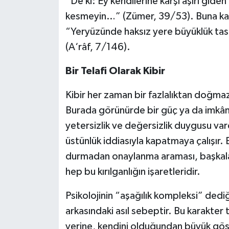
“De ki: Ey kendilerine karşı aşırı gide
kesmeyin…” (Zümer, 39/53). Buna karşı
“Yeryüzünde haksız yere büyüklük tas
(A‘râf, 7/146).
Bir Telafi Olarak Kibir
Kibir her zaman bir fazlalıktan doğmaz
Burada görünürde bir güç ya da imkân 
yetersizlik ve değersizlik duygusu vardı
üstünlük iddiasıyla kapatmaya çalışır. 
durmadan onaylanma araması, başkaları
hep bu kırılganlığın işaretleridir.
Psikolojinin “aşağılık kompleksi” ded
arkasındaki asıl sebeptir. Bu karakter 
yerine, kendini olduğundan büyük göste