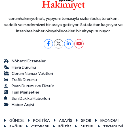
corumhakimiyetnet, yepyeni temasıyla sizleri buluştururken,
sadelik ve modernizmi bir araya getiriyor. Şatafattan kaçınıyor ve
insanlara haber okuyabilecekleri bir altyapı sunuyor.
Nöbetçi Eczaneler
Hava Durumu
Çorum Namaz Vakitleri
Trafik Durumu
Puan Durumu ve Fikstür
Tüm Manşetler
Son Dakika Haberleri
Haber Arşivi
GÜNCEL
POLİTİKA
ASAYİŞ
SPOR
EKONOMİ
SAĞLIK
OTOPARK
EĞİTİM
AKTÜEL
TEKNOLOJİ