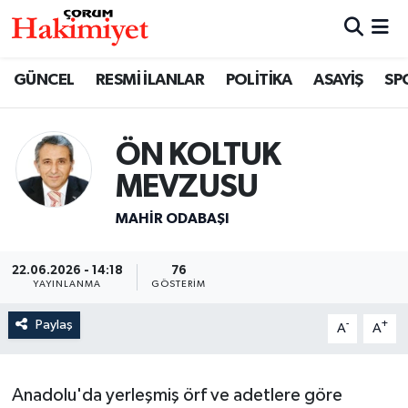
SPOR
Nöbetçi Eczaneler
GÜNCEL
RESMİ İLANLAR
POLİTİKA
ASAYİŞ
SP
POLİTİKA
Hava Durumu
ÖN KOLTUK
SAĞLIK
Çorum Namaz Vakitleri
MEVZUSU
ASAYİŞ
Trafik Durumu
MAHIR ODABAŞI
EKONOMİ
Süper Lig Puan Durumu ve Fikstür
22.06.2026 - 14:18
76
YAYINLANMA
GÖSTERIM
GÜNCEL
Tüm Manşetler
Paylaş
-
+
A
A
AKTÜEL
Son Dakika Haberleri
Anadolu'da yerleşmiş örf ve adetlere göre
EĞİTİM
Haber Arşivi