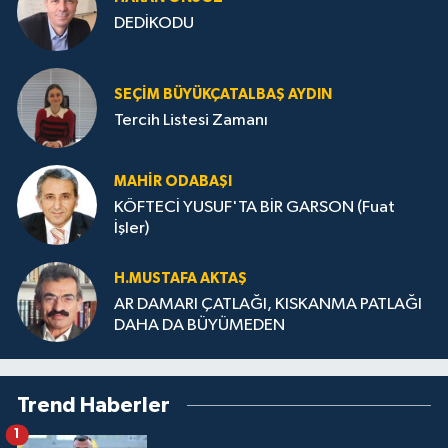
DEDİKODU
SEÇIM BÜYÜKÇATALBAŞ AYDIN
Tercih Listesi Zamanı
MAHIR ODABAŞI
KÖFTECİ YUSUF'TA BİR GARSON (Fuat
İşler)
H.MUS­TA­FA AK­TAŞ
AR DAMARI ÇATLAĞI, KISKANMA PATLAĞI
DAHA DA BÜYÜMEDEN
Trend Haberler
1