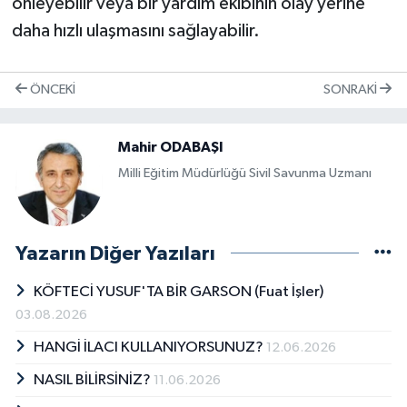
önleyebilir veya bir yardım ekibinin olay yerine
daha hızlı ulaşmasını sağlayabilir.
ÖNCEKI
SONRAKI
Mahir ODABAŞI
Mil­li Eği­tim Mü­dür­lü­ğü Si­vil Sa­vun­ma Uz­ma­nı
Yazarın Diğer Yazıları
KÖFTECİ YUSUF'TA BİR GARSON (Fuat İşler)
03.08.2026
HANGİ İLACI KULLANIYORSUNUZ?
12.06.2026
NASIL BİLİRSİNİZ?
11.06.2026