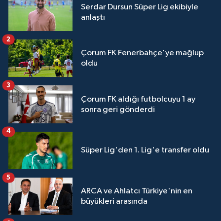
Serdar Dursun Süper Lig ekibiyle
anlaştı
2
Çorum FK Fenerbahçe'ye mağlup
oldu
3
Çorum FK aldığı futbolcuyu 1 ay
sonra geri gönderdi
4
Süper Lig'den 1. Lig'e transfer oldu
5
ARCA ve Ahlatcı Türkiye'nin en
büyükleri arasında