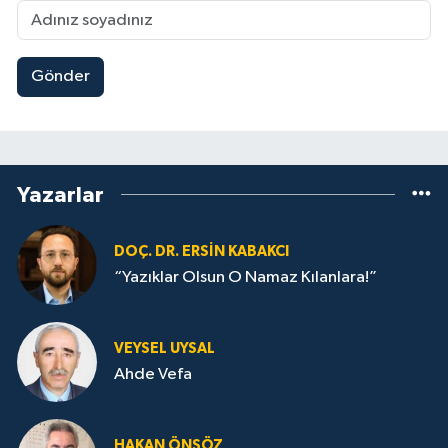
Gönder
Yazarlar
DOÇ. DR. ERSIN KABAKCI
“Yazıklar Olsun O Namaz Kılanlara!”
VEYSEL UYSAL
Ahde Vefa
HA­KAN ÖN­SÖZ