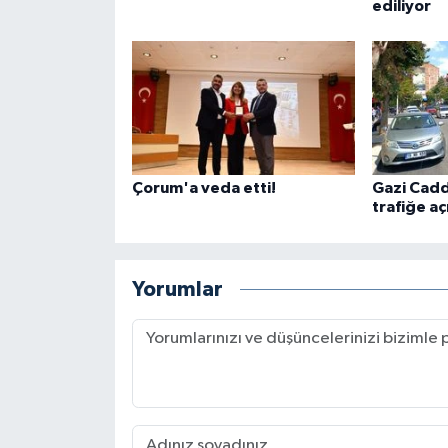
ediliyor
Çorum'a veda etti!
Gazi Cadde
trafiğe aç
Yorumlar