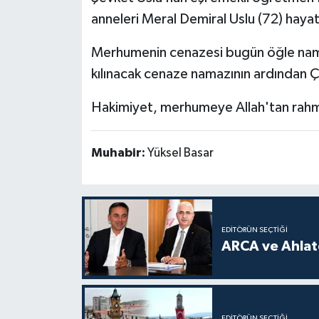
anneleri Meral Demiral Uslu (72) hayat
Merhumenin cenazesi bugün öğle na
kılınacak cenaze namazının ardından Çi
Hakimiyet, merhumeye Allah'tan rahmet,
Muhabir:
Yüksel Basar
EDITÖRÜN SEÇTIĞI
ARCA ve Ahlatc
EDITÖRÜN SEÇTIĞI