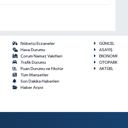
Nöbetçi Eczaneler
GÜNCEL
Hava Durumu
ASAYİŞ
Çorum Namaz Vakitleri
EKONOMİ
Trafik Durumu
OTOPARK
Puan Durumu ve Fikstür
AKTÜEL
Tüm Manşetler
Son Dakika Haberleri
Haber Arşivi