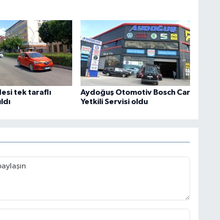
si tek taraflı
Aydoğuş Otomotiv Bosch Car
ıldı
Yetkili Servisi oldu