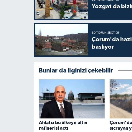
Yozgat da bizi
EDITÖRÜN SEÇTIĞI
Çorum'da hazine
başlıyor
Bunlar da ilginizi çekebilir
Ahlatcı bu ülkeye altın
Çorum'da 
rafinerisi açtı
sıçrayan 