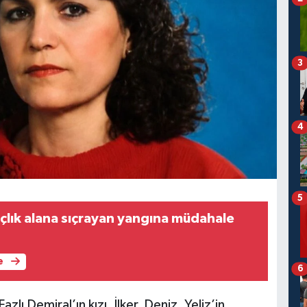
3
4
5
lık alana sıçrayan yangına müdahale
e
6
ı Demiral’ın kızı, İlker, Deniz, Yeliz’in