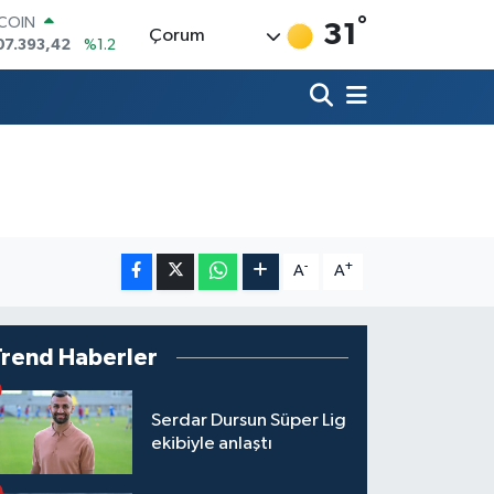
°
07.393,42
%1.2
31
Çorum
LAR
,7106
%0.17
RO
,1652
%0.27
ERLİN
,4046
%0.35
AM ALTIN
18.49
%2.12
ST100
.773
%-19
-
+
A
A
Trend Haberler
Serdar Dursun Süper Lig
ekibiyle anlaştı