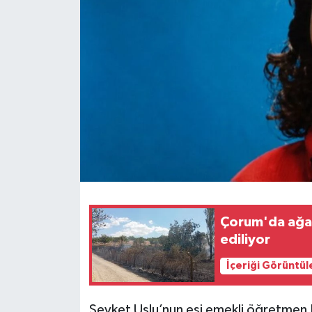
İLÇELER
OTOPARK
TEKNOLOJİ
Çorum'da ağaç
ediliyor
İçeriği Görüntül
Şevket Uslu’nun eşi emekli öğretmen Fazl