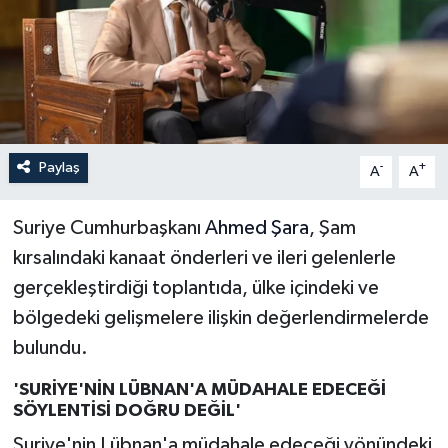
İLÇELER
OTOPARK
TEKNOLOJİ
Paylaş
-
+
A
A
Suriye Cumhurbaşkanı
Ahmed Şara
, Şam
kırsalındaki kanaat önderleri ve ileri gelenlerle
gerçekleştirdiği toplantıda, ülke içindeki ve
bölgedeki gelişmelere ilişkin değerlendirmelerde
bulundu.
'SURİYE'NİN LÜBNAN'A MÜDAHALE EDECEĞİ
SÖYLENTİSİ DOĞRU DEĞİL'
Suriye'nin Lübnan'a müdahale edeceği yönündeki