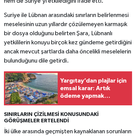
hem de Suriye'yi etkilediğini ifade etti.
Suriye ile Lübnan arasındaki sınırların belirlenmesi
meselesinin uzun yıllardır çözülemeyen karmaşık
bir dosya olduğunu belirten Şara, Lübnanlı
yetkililerin konuyu birçok kez gündeme getirdiğini
ancak mevcut şartlarda daha öncelikli meselelerin
bulunduğunu dile getirdi.
Yargıtay’dan plajlar için
emsal karar: Artık
ödeme yapmak
zorunda değilsiniz
SINIRLARIN ÇİZİLMESİ KONUSUNDAKİ
GÖRÜŞMELER ERTELENDİ
İki ülke arasında geçmişten kaynaklanan sorunların