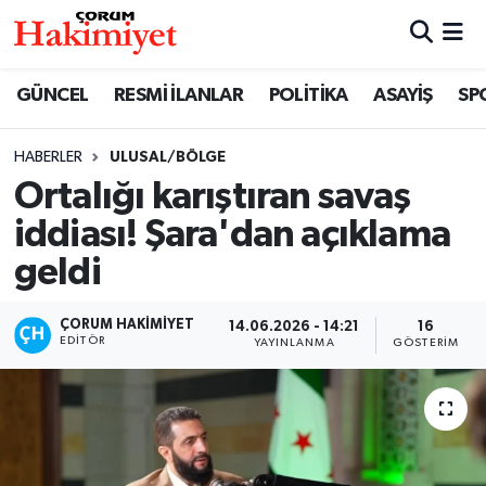
SPOR
Nöbetçi Eczaneler
GÜNCEL
RESMİ İLANLAR
POLİTİKA
ASAYİŞ
SP
POLİTİKA
Hava Durumu
HABERLER
ULUSAL/BÖLGE
Ortalığı karıştıran savaş
SAĞLIK
Çorum Namaz Vakitleri
iddiası! Şara'dan açıklama
ASAYİŞ
Trafik Durumu
geldi
EKONOMİ
Süper Lig Puan Durumu ve Fikstür
ÇORUM HAKIMIYET
14.06.2026 - 14:21
16
EDITÖR
YAYINLANMA
GÖSTERIM
GÜNCEL
Tüm Manşetler
AKTÜEL
Son Dakika Haberleri
EĞİTİM
Haber Arşivi