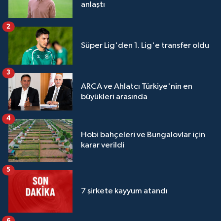
anlaştı
2
Süper Lig'den 1. Lig'e transfer oldu
3
ARCA ve Ahlatcı Türkiye'nin en
büyükleri arasında
4
Hobi bahçeleri ve Bungalovlar için
karar verildi
5
7 şirkete kayyum atandı
6