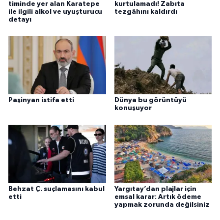
timinde yer alan Karatepe
kurtulamadı! Zabıta
ile ilgili alkol ve uyuşturucu
tezgâhını kaldırdı
detayı
Paşinyan istifa etti
Dünya bu görüntüyü
konuşuyor
Behzat Ç. suçlamasını kabul
Yargıtay’dan plajlar için
etti
emsal karar: Artık ödeme
yapmak zorunda değilsiniz