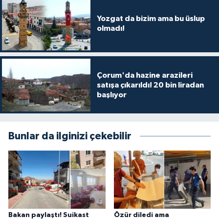
Yozgat da bizim ama bu üslup
olmadı!
Çorum'da hazine arazileri
satışa çıkarıldı! 20 bin liradan
başlıyor
Bunlar da ilginizi çekebilir
Bakan paylaştı! Suikast
Özür diledi ama