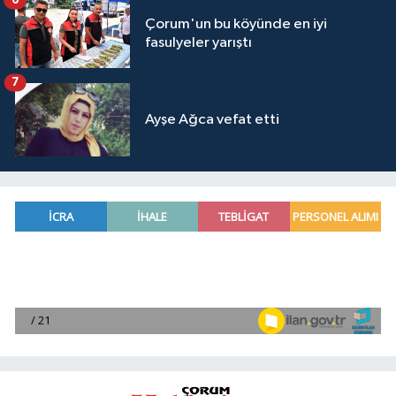
Çorum'un bu köyünde en iyi
fasulyeler yarıştı
7
Ayşe Ağca vefat etti