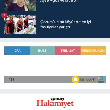
Ayşe Ağca vefat etti
7
Çorum'un bu köyünde en iyi
fasulyeler yarıştı