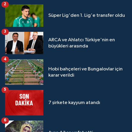
2
Süper Lig'den 1. Lig'e transfer oldu
3
ARCA ve Ahlatcı Türkiye'nin en
büyükleri arasında
4
Hobi bahçeleri ve Bungalovlar için
karar verildi
5
7 şirkete kayyum atandı
6