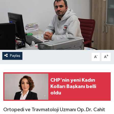
İLÇELER
OTOPARK
TEKNOLOJİ
Paylaş
-
+
A
A
CHP'nin yeni Kadın
Kolları Başkanı belli
oldu
Ortopedi ve Travmatoloji Uzmanı Op.Dr. Cahit