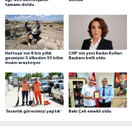
ilgi: 400 kontenjanın
döndü
tamamı doldu
Hattuşa'nın 8 bin yıllık
CHP'nin yeni Kadın Kolları
geçmişini 5 ülkeden 55 bilim
Başkanı belli oldu
insanı araştırıyor
'İnsanlık görevimizi yaptık'
Baki Çek emekli oldu