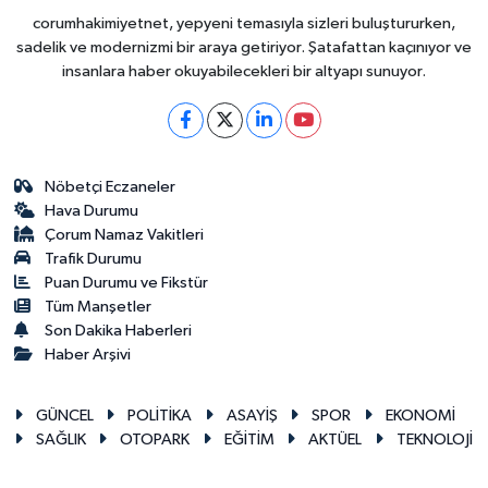
corumhakimiyetnet, yepyeni temasıyla sizleri buluştururken,
sadelik ve modernizmi bir araya getiriyor. Şatafattan kaçınıyor ve
insanlara haber okuyabilecekleri bir altyapı sunuyor.
Nöbetçi Eczaneler
Hava Durumu
Çorum Namaz Vakitleri
Trafik Durumu
Puan Durumu ve Fikstür
Tüm Manşetler
Son Dakika Haberleri
Haber Arşivi
GÜNCEL
POLİTİKA
ASAYİŞ
SPOR
EKONOMİ
SAĞLIK
OTOPARK
EĞİTİM
AKTÜEL
TEKNOLOJİ