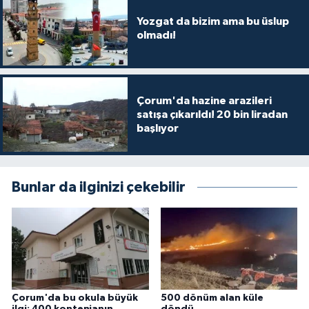
Yozgat da bizim ama bu üslup
olmadı!
Çorum'da hazine arazileri
satışa çıkarıldı! 20 bin liradan
başlıyor
Bunlar da ilginizi çekebilir
Çorum'da bu okula büyük
500 dönüm alan küle