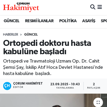
SPOR
Nöbetçi Eczaneler
GÜNCEL
RESMİ İLANLAR
POLİTİKA
ASAYİŞ
SP
POLİTİKA
Hava Durumu
HABERLER
GÜNCEL
Ortopedi doktoru hasta
SAĞLIK
Çorum Namaz Vakitleri
kabulüne başladı
ASAYİŞ
Trafik Durumu
Ortopedi ve Travmatoloji Uzmanı Op. Dr. Cahit
EKONOMİ
Süper Lig Puan Durumu ve Fikstür
Şemsi Şay, İskilip Atıf Hoca Devlet Hastanesi’nde
hasta kabulüne başladı.
GÜNCEL
Tüm Manşetler
ÇORUM HAKIMIYET
23.09.2025 - 10:43
2
EDITÖR
YAYINLANMA
PAYLAŞIM
AKTÜEL
Son Dakika Haberleri
EĞİTİM
Haber Arşivi