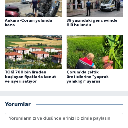
Ankara-Çorum yolunda
39 yaşındaki genç evinde
kaza
ölü bulundu
TOKİ 700 bin liradan
Çorum’da çeltik
başlayan fiyatlarla konut
üreticilerine "yaprak
ve işyeri satıyor
yanıklığı" uyarısı
Yorumlar