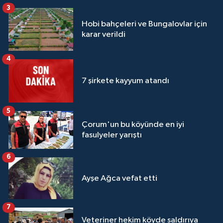
3
Hobi bahçeleri ve Bungalovlar için
karar verildi
4
7 şirkete kayyum atandı
5
Çorum'un bu köyünde en iyi
fasulyeler yarıştı
6
Ayşe Ağca vefat etti
7
Veteriner hekim köyde saldırıya