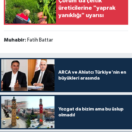
Çorum’da çeltik
üreticilerine "yaprak
yanıklığı" uyarısı
Muhabir:
Fatih Battar
ARCA ve Ahlatcı Türkiye'nin en
büyükleri arasında
Yozgat da bizim ama bu üslup
olmadı!