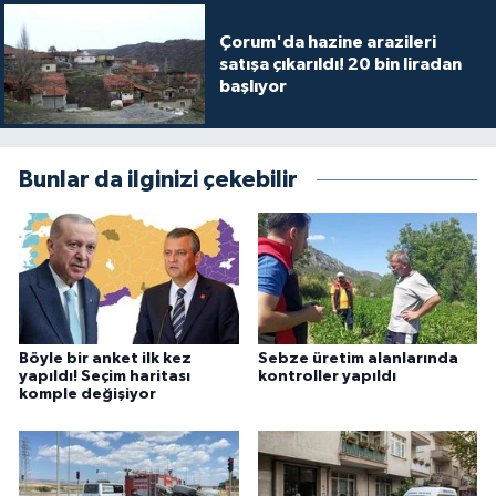
Çorum'da hazine arazileri
satışa çıkarıldı! 20 bin liradan
başlıyor
Bunlar da ilginizi çekebilir
Böyle bir anket ilk kez
Sebze üretim alanlarında
yapıldı! Seçim haritası
kontroller yapıldı
komple değişiyor