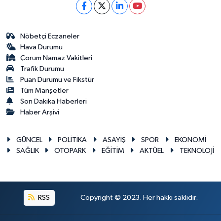
Nöbetçi Eczaneler
Hava Durumu
Çorum Namaz Vakitleri
Trafik Durumu
Puan Durumu ve Fikstür
Tüm Manşetler
Son Dakika Haberleri
Haber Arşivi
GÜNCEL
POLİTİKA
ASAYİŞ
SPOR
EKONOMİ
SAĞLIK
OTOPARK
EĞİTİM
AKTÜEL
TEKNOLOJİ
RSS
Copyright © 2023. Her hakkı saklıdır.