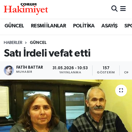
SPOR
Nöbetçi Eczaneler
GÜNCEL
RESMİ İLANLAR
POLİTİKA
ASAYİŞ
SP
POLİTİKA
Hava Durumu
HABERLER
GÜNCEL
Satı İrdeli vefat etti
SAĞLIK
Çorum Namaz Vakitleri
ASAYİŞ
Trafik Durumu
FATIH BATTAR
31.05.2026 - 10:53
157
MUHABIR
YAYINLANMA
GÖSTERIM
OKU
EKONOMİ
Süper Lig Puan Durumu ve Fikstür
GÜNCEL
Tüm Manşetler
AKTÜEL
Son Dakika Haberleri
EĞİTİM
Haber Arşivi