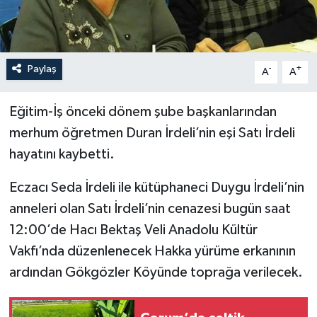
İLÇELER
OTOPARK
Paylaş
-
+
A
A
TEKNOLOJİ
Eğitim-İş önceki dönem şube başkanlarından
merhum öğretmen Duran İrdeli’nin eşi Satı İrdeli
hayatını kaybetti.
Eczacı Seda İrdeli ile kütüphaneci Duygu İrdeli’nin
anneleri olan Satı İrdeli’nin cenazesi bugün saat
12:00’de Hacı Bektaş Veli Anadolu Kültür
Vakfı’nda düzenlenecek Hakka yürüme erkanının
ardından Gökgözler Köyünde toprağa verilecek.