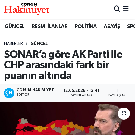
SPOR
Nöbetçi Eczaneler
GÜNCEL
RESMİ İLANLAR
POLİTİKA
ASAYİŞ
SP
POLİTİKA
Hava Durumu
HABERLER
GÜNCEL
SONAR’a göre AK Parti ile
SAĞLIK
Çorum Namaz Vakitleri
CHP arasındaki fark bir
ASAYİŞ
Trafik Durumu
puanın altında
EKONOMİ
Süper Lig Puan Durumu ve Fikstür
ÇORUM HAKIMIYET
12.05.2026 - 13:41
1
EDITÖR
YAYINLANMA
PAYLAŞIM
GÜNCEL
Tüm Manşetler
AKTÜEL
Son Dakika Haberleri
EĞİTİM
Haber Arşivi