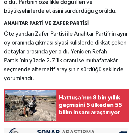
oldu. Partinin özellikle doğu illeri ve
büyükşehirlerde etkisini sürdürdüğü görüldü.
ANAHTAR PARTİ VE ZAFER PARTİSİ
Öte yandan Zafer Partisi ile Anahtar Parti’nin aynı
oy oranında çıkması siyasi kulislerde dikkat çeken
detaylar arasında yer aldı. Yeniden Refah
Partisi’nin yüzde 2.7’lik oranı ise muhafazakâr
seçmende alternatif arayışının sürdüğü şeklinde
yorumlandı.
Hattuşa'nın 8 bin yıllık
geçmişini 5 ülkeden 55
bilim insanı araştırıyor