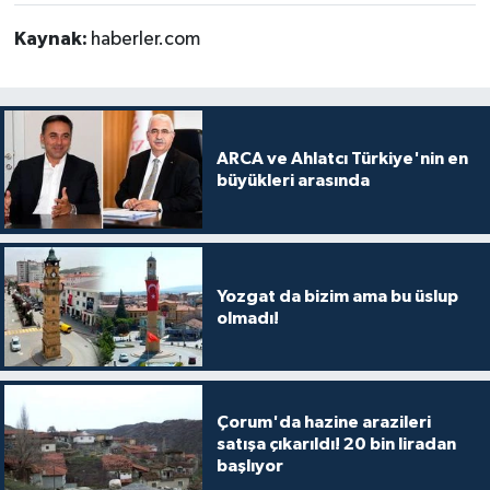
Kaynak:
haberler.com
ARCA ve Ahlatcı Türkiye'nin en
büyükleri arasında
Yozgat da bizim ama bu üslup
olmadı!
Çorum'da hazine arazileri
satışa çıkarıldı! 20 bin liradan
başlıyor