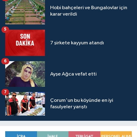
Hobi bahçeleri ve Bungalovlar için
karar verildi
5
7 şirkete kayyum atandı
6
Ayşe Ağca vefat etti
7
Çorum'un bu köyünde en iyi
fasulyeler yarıştı