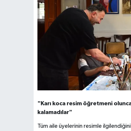
"Karı koca resim öğretmeni olun
kalamadılar"
Tüm aile üyelerinin resimle ilgilendiği