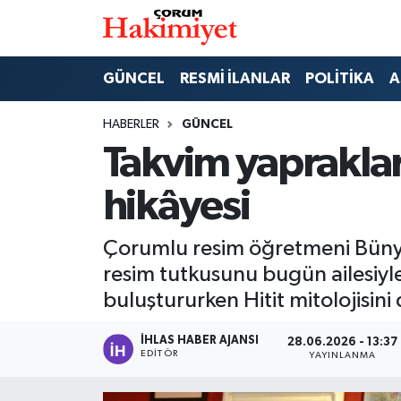
SPOR
Nöbetçi Eczaneler
GÜNCEL
RESMİ İLANLAR
POLİTİKA
A
POLİTİKA
Hava Durumu
HABERLER
GÜNCEL
Takvim yapraklar
SAĞLIK
Çorum Namaz Vakitleri
hikâyesi
ASAYİŞ
Trafik Durumu
Çorumlu resim öğretmeni Bünya
EKONOMİ
Süper Lig Puan Durumu ve Fikstür
resim tutkusunu bugün ailesiyl
GÜNCEL
Tüm Manşetler
buluştururken Hitit mitolojisini
AKTÜEL
Son Dakika Haberleri
İHLAS HABER AJANSI
28.06.2026 - 13:37
EDITÖR
YAYINLANMA
EĞİTİM
Haber Arşivi