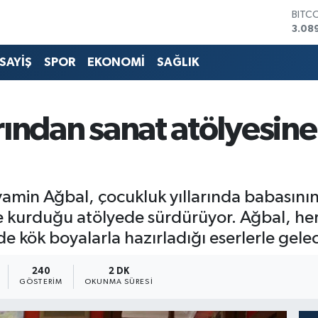
DOL
47,5
EUR
55,0
SAYİŞ
SPOR
EKONOMİ
SAĞLIK
STER
64,1
GRAM
6527
ından sanat atölyesine
BİST
13.7
BITC
3.08
min Ağbal, çocukluk yıllarında babasını
e kurduğu atölyede sürdürüyor. Ağbal, her
 de kök boyalarla hazırladığı eserlerle gele
240
2 DK
GÖSTERIM
OKUNMA SÜRESI