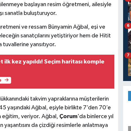
lgilenmeye başlayan resim öğretmeni, ailesiyle
ı sanatla buluşturuyor.
6
ğretmeni ve ressam Bünyamin Ağbal, eşi ve
ceğin sanatçılarını yetiştiriyor hem de Hitit
a tuvallerine yansıtıyor.
7
t ilk kez yapıldı! Seçim haritası komple
e
dükkanındaki takvim yapraklarına müşterilerin
45 yaşındaki Ağbal, eşiyle birlikte 7’den 70’e
 eğitim, veriyor. Ağbal,
Çorum
'da binlerce yıl
in yaşantısını da çizdiği resimlerle anlatmaya