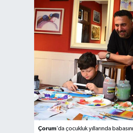
İLÇELER
OTOPARK
TEKNOLOJİ
Çorum
’da çocukluk yıllarında babası