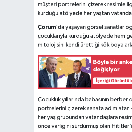
müşteri portrelerini çizerek resimle i
kurduğu atölyede her yaştan vatandaş
Çorum
'da yaşayan görsel sanatlar ö
çocuklarıyla kurduğu atölyede hem gele
mitolojisini kendi ürettiği kök boyalarl
Böyle bir anke
değişiyor
İçeriği Görüntül
Çocukluk yıllarında babasının berber 
portrelerini çizerek sanata adım atan 
her yaş grubundan vatandaşlara resim
önce varlığını sürdürmüş olan Hititler'