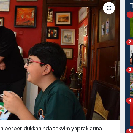
1
2
3
4
nın berber dükkanında takvim yapraklarına
5