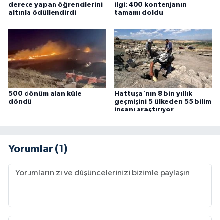
derece yapan öğrencilerini
ilgi: 400 kontenjanın
altınla ödüllendirdi
tamamı doldu
500 dönüm alan küle
Hattuşa'nın 8 bin yıllık
döndü
geçmişini 5 ülkeden 55 bilim
insanı araştırıyor
Yorumlar (1)