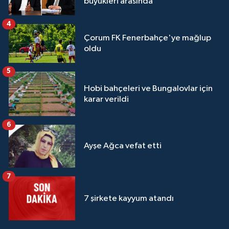
büyükleri arasında
4
Çorum FK Fenerbahçe'ye mağlup
oldu
5
Hobi bahçeleri ve Bungalovlar için
karar verildi
6
Ayşe Ağca vefat etti
7
7 şirkete kayyum atandı