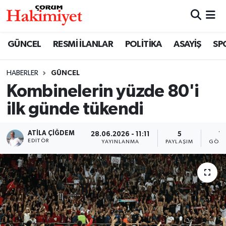
SPOR
Nöbetçi Eczaneler
GÜNCEL
RESMİ İLANLAR
POLİTİKA
ASAYİŞ
SP
POLİTİKA
Hava Durumu
HABERLER
GÜNCEL
Kombinelerin yüzde 80'i
SAĞLIK
Çorum Namaz Vakitleri
ilk günde tükendi
ASAYİŞ
Trafik Durumu
ATILA ÇIĞDEM
28.06.2026 - 11:11
5
71
EKONOMİ
Süper Lig Puan Durumu ve Fikstür
EDITÖR
YAYINLANMA
PAYLAŞIM
GÖST
GÜNCEL
Tüm Manşetler
AKTÜEL
Son Dakika Haberleri
EĞİTİM
Haber Arşivi