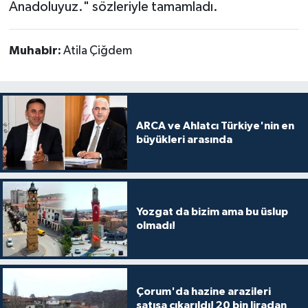
Anadoluyuz." sözleriyle tamamladı.
Muhabir:
Atila Çiğdem
ARCA ve Ahlatcı Türkiye'nin en
büyükleri arasında
Yozgat da bizim ama bu üslup
olmadı!
Çorum'da hazine arazileri
satışa çıkarıldı! 20 bin liradan