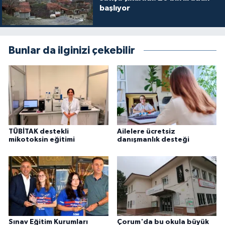
başlıyor
Bunlar da ilginizi çekebilir
TÜBİTAK destekli
Ailelere ücretsiz
mikotoksin eğitimi
danışmanlık desteği
Sınav Eğitim Kurumları
Çorum'da bu okula büyük