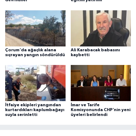
devrildiler
eğitim yatırımı
Çorum'da ağaçlık alana
Ali Karabacak babasını
sıçrayan yangın söndürüldü
kaybetti
İtfaiye ekipleri yangından
İmar ve Tarife
kurtardıkları kaplumbağayı
Komisyonunda CHP’nin yeni
suyla serinletti
üyeleri belirlendi