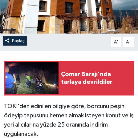
İLÇELER
OTOPARK
Paylaş
-
+
TEKNOLOJİ
A
A
Çomar Barajı'nda
tarlaya devrildiler
TOKİ'den edinilen bilgiye göre, borcunu peşin
ödeyip tapusunu hemen almak isteyen konut ve iş
yeri alıcılarına yüzde 25 oranında indirim
uygulanacak.