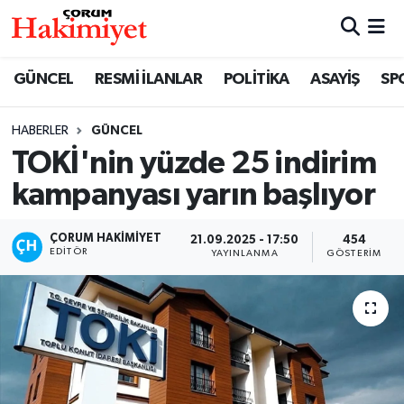
SPOR
Nöbetçi Eczaneler
GÜNCEL
RESMİ İLANLAR
POLİTİKA
ASAYİŞ
SP
POLİTİKA
Hava Durumu
HABERLER
GÜNCEL
TOKİ'nin yüzde 25 indirim
SAĞLIK
Çorum Namaz Vakitleri
kampanyası yarın başlıyor
ASAYİŞ
Trafik Durumu
ÇORUM HAKIMIYET
21.09.2025 - 17:50
454
EKONOMİ
Süper Lig Puan Durumu ve Fikstür
EDITÖR
YAYINLANMA
GÖSTERIM
GÜNCEL
Tüm Manşetler
AKTÜEL
Son Dakika Haberleri
EĞİTİM
Haber Arşivi