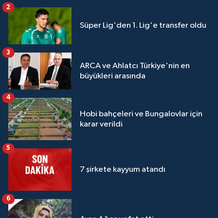
2
Süper Lig'den 1. Lig'e transfer oldu
3
ARCA ve Ahlatcı Türkiye'nin en
büyükleri arasında
4
Hobi bahçeleri ve Bungalovlar için
karar verildi
5
7 şirkete kayyum atandı
6