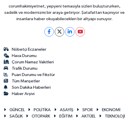
corumhakimiyetnet, yepyeni temasıyla sizleri buluştururken,
sadelik ve modernizmi bir araya getiriyor. Şatafattan kaçınıyor ve
insanlara haber okuyabilecekleri bir altyapı sunuyor.
Nöbetçi Eczaneler
Hava Durumu
Çorum Namaz Vakitleri
Trafik Durumu
Puan Durumu ve Fikstür
Tüm Manşetler
Son Dakika Haberleri
Haber Arşivi
GÜNCEL
POLİTİKA
ASAYİŞ
SPOR
EKONOMİ
SAĞLIK
OTOPARK
EĞİTİM
AKTÜEL
TEKNOLOJİ