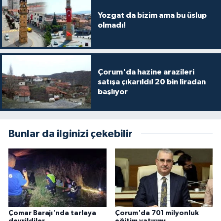
Yozgat da bizim ama bu üslup
olmadı!
Çorum'da hazine arazileri
satışa çıkarıldı! 20 bin liradan
başlıyor
Bunlar da ilginizi çekebilir
Çomar Barajı'nda tarlaya
Çorum'da 701 milyonluk