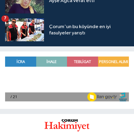
Ayşe Ağca vefat etti
7
Çorum'un bu köyünde en iyi
fasulyeler yarıştı