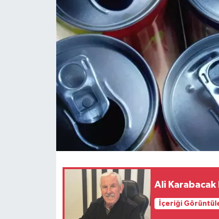
İLÇELER
OTOPARK
TEKNOLOJİ
Ali Karabacak
İçeriği Görüntül