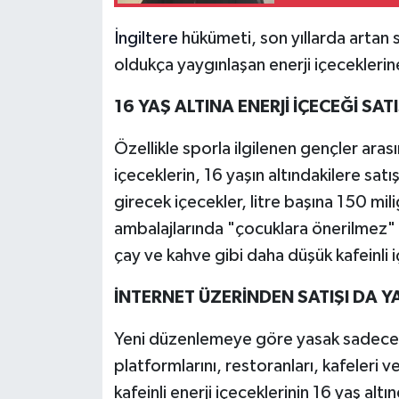
İngiltere
hükümeti, son yıllarda artan 
oldukça yaygınlaşan enerji içeceklerin
16 YAŞ ALTINA ENERJİ İÇECEĞİ SA
Özellikle sporla ilgilenen gençler aras
içeceklerin, 16 yaşın altındakilere s
girecek içecekler, litre başına 150 mil
ambalajlarında "çocuklara önerilmez" ş
çay ve kahve gibi daha düşük kafeinli i
İNTERNET ÜZERİNDEN SATIŞI DA
Yeni düzenlemeye göre yasak sadece ma
platformlarını, restoranları, kafeleri
kafeinli enerji içeceklerinin 16 yaş alt