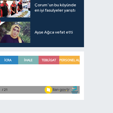
Çorum'un bu köyünde
en iyi fasulyeler yarıştı
Ayşe Ağca vefat etti