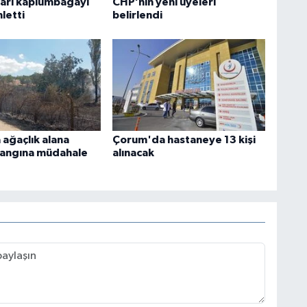
ları kaplumbağayı
CHP’nin yeni üyeleri
nletti
belirlendi
ağaçlık alana
Çorum'da hastaneye 13 kişi
yangına müdahale
alınacak