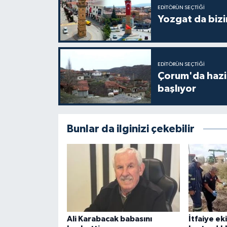
EDITÖRÜN SEÇTIĞI
Yozgat da bizi
EDITÖRÜN SEÇTIĞI
Çorum'da hazine
başlıyor
Bunlar da ilginizi çekebilir
Ali Karabacak babasını
İtfaiye ek