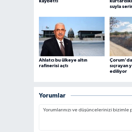
kaybetti
kurtardık
suyla seri
Ahlatcı bu ülkeye altın
Çorum'da 
rafinerisi açtı
sıçrayan 
ediliyor
Yorumlar