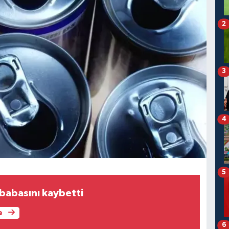
2
3
4
5
 babasını kaybetti
e
6