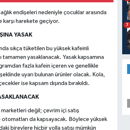
sağlık endişeleri nedeniyle çocuklar arasında
e karşı harekete geçiyor.
7
TIŞINA YASAK
ında sıkça tüketilen bu yüksek kafeinli
atışı tamamen yasaklanacak. Yasak kapsamına
igramdan fazla kafein içeren ve genellikle
eklinde uyarı bulunan ürünler olacak. Kola,
çecekler ise kapsam dışında bırakıldı.
 YASAKLANACAK
rketleri değil; çevrim içi satış
 ve otomatları da kapsayacak. Böylece yüksek
ındaki bireylere hiçbir yolla satışı mümkün