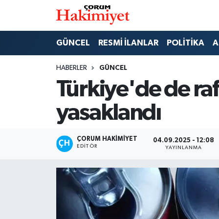
SPOR
Nöbetçi Eczaneler
GÜNCEL
RESMİ İLANLAR
POLİTİKA
A
POLİTİKA
Hava Durumu
HABERLER
GÜNCEL
Türkiye'de de rafl
SAĞLIK
Çorum Namaz Vakitleri
yasaklandı
ASAYİŞ
Trafik Durumu
EKONOMİ
Süper Lig Puan Durumu ve Fikstür
ÇORUM HAKIMIYET
04.09.2025 - 12:08
EDITÖR
YAYINLANMA
GÜNCEL
Tüm Manşetler
AKTÜEL
Son Dakika Haberleri
EĞİTİM
Haber Arşivi