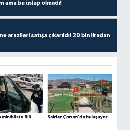
m ama bu üslup olmadı!
 arazileri satışa çıkarıldı! 20 bin liradan
m minibüste ölü
Şairler Çorum’da buluşuyor