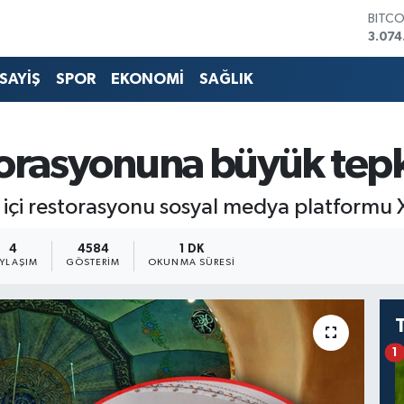
DOLA
47,5
EURO
55,0
SAYİŞ
SPOR
EKONOMİ
SAĞLIK
STERL
64,2
GRAM
6518.
torasyonuna büyük tepk
BİST1
13.76
BITC
be içi restorasyonu sosyal medya platform
3.074
4
4584
1 DK
AYLAŞIM
GÖSTERIM
OKUNMA SÜRESI
1