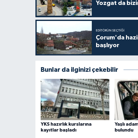
Yozgat da bizi
EDITÖRÜN SEÇTIĞI
Çorum'da hazine
başlıyor
Bunlar da ilginizi çekebilir
YKS hazırlık kurslarına
Yaşlı ada
kayıtlar başladı
bulundu