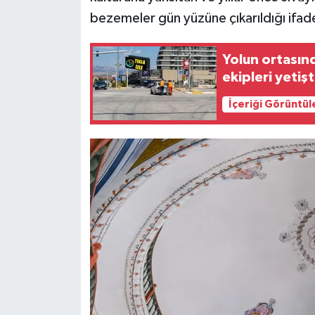
bezemeler gün yüzüne çıkarıldığı ifade
Yolun ortasın
ekipleri yetişt
İçeriği Görüntül