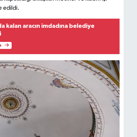
 edildi.
da kalan aracın imdadına belediye
i
e