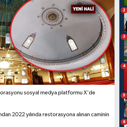
2
3
4
restorasyonu sosyal medya platformu X'de
5
ndan 2022 yılında restorasyona alınan caminin
6