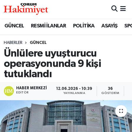
SPOR
Nöbetçi Eczaneler
GÜNCEL
RESMİ İLANLAR
POLİTİKA
ASAYİŞ
SP
POLİTİKA
Hava Durumu
HABERLER
GÜNCEL
Ünlülere uyuşturucu
SAĞLIK
Çorum Namaz Vakitleri
operasyonunda 9 kişi
ASAYİŞ
Trafik Durumu
tutuklandı
EKONOMİ
Süper Lig Puan Durumu ve Fikstür
HABER MERKEZI
12.06.2026 - 10:39
36
EDITÖR
YAYINLANMA
GÖSTERIM
O
GÜNCEL
Tüm Manşetler
AKTÜEL
Son Dakika Haberleri
EĞİTİM
Haber Arşivi