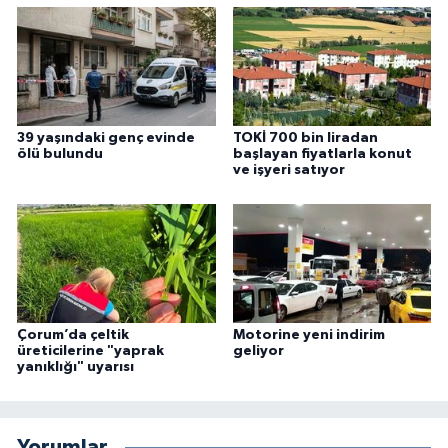
39 yaşındaki genç evinde
TOKİ 700 bin liradan
ölü bulundu
başlayan fiyatlarla konut
ve işyeri satıyor
Çorum’da çeltik
Motorine yeni indirim
üreticilerine "yaprak
geliyor
yanıklığı" uyarısı
Yorumlar