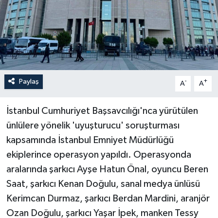
İLÇELER
OTOPARK
TEKNOLOJİ
Paylaş
-
+
A
A
İstanbul Cumhuriyet Başsavcılığı'nca yürütülen
ünlülere yönelik 'uyuşturucu' soruşturması
kapsamında İstanbul Emniyet Müdürlüğü
ekiplerince operasyon yapıldı. Operasyonda
aralarında şarkıcı Ayşe Hatun Önal, oyuncu Beren
Saat, şarkıcı Kenan Doğulu, sanal medya ünlüsü
Kerimcan Durmaz, şarkıcı Berdan Mardini, aranjör
Ozan Doğulu, şarkıcı Yaşar İpek, manken Tessy