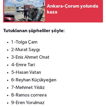
Ankara-Çorum yolunda
kaza
Tutuklanan şüpheliler şöyle:
1 -Tolga Çam
2-Murat Saygı
3-Enis Ahmet Onat
4-Emre Tari
5-Hasan Vatan
6-Reyhan Küçükyeğen
7-Mehmet Yıldız
8-Ramos correıra
9-Eren Yorulmaz