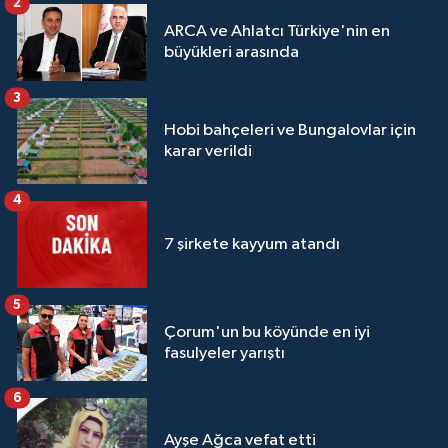
2
ARCA ve Ahlatcı Türkiye'nin en
büyükleri arasında
3
Hobi bahçeleri ve Bungalovlar için
karar verildi
4
7 şirkete kayyum atandı
5
Çorum'un bu köyünde en iyi
fasulyeler yarıştı
6
Ayşe Ağca vefat etti