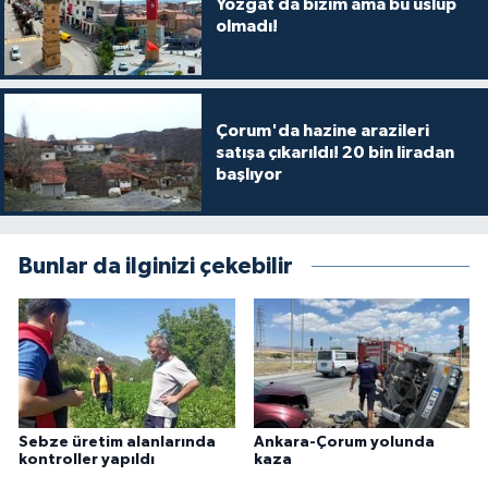
Yozgat da bizim ama bu üslup
olmadı!
Çorum'da hazine arazileri
satışa çıkarıldı! 20 bin liradan
başlıyor
Bunlar da ilginizi çekebilir
Sebze üretim alanlarında
Ankara-Çorum yolunda
kontroller yapıldı
kaza