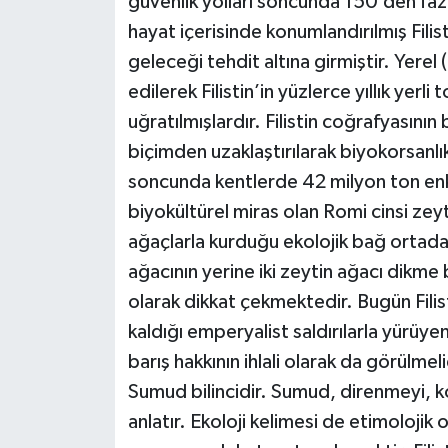
güvenlik yolları soncunda 150’den fa
hayat içerisinde konumlandırılmış Filis
geleceği tehdit altına girmiştir. Yere
edilerek Filistin’in yüzlerce yıllık yer
uğratılmışlardır. Filistin coğrafyasının 
biçimden uzaklaştırılarak biyokorsanlı
soncunda kentlerde 42 milyon ton enk
biyokültürel miras olan Romi cinsi zeyti
ağaçlarla kurduğu ekolojik bağ ortadan
ağacının yerine iki zeytin ağacı dikme 
olarak dikkat çekmektedir. Bugün Filis
kaldığı emperyalist saldırılarla yürüy
barış hakkının ihlali olarak da görülmeli
Sumud bilincidir. Sumud, direnmeyi, k
anlatır. Ekoloji kelimesi de etimolojik