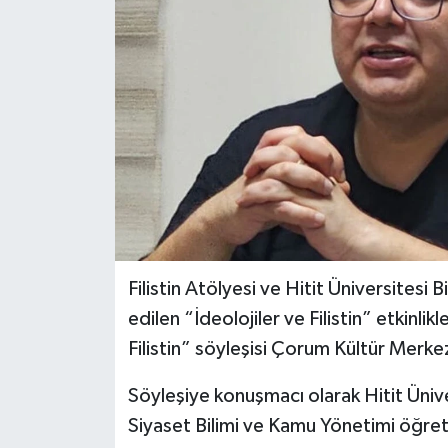
İLÇELER
OTOPARK
TEKNOLOJİ
Filistin Atölyesi ve Hitit Üniversitesi 
edilen “İdeolojiler ve Filistin” etkinli
Filistin” söyleşisi Çorum Kültür Merkez
Söyleşiye konuşmacı olarak Hitit Ünivers
Siyaset Bilimi ve Kamu Yönetimi öğret