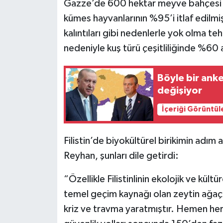
Gazze’de 600 hektar meyve bahçesi y
kümes hayvanlarının %95’i itlaf edilm
kalıntıları gibi nedenlerle yok olma tehd
nedeniyle kuş türü çeşitliliğinde %60 
Böyle bir anke
değişiyor
İçeriği Görüntül
Filistin’de biyokültürel birikimin adım
Reyhan, şunları dile getirdi:
“Özellikle Filistinlinin ekolojik ve kül
temel geçim kaynağı olan zeytin ağaçlar
kriz ve travma yaratmıştır. Hemen her 