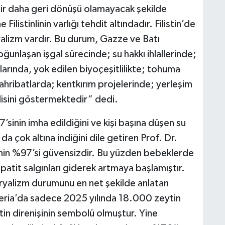
ir daha geri dönüşü olamayacak şekilde
Filistinlinin varlığı tehdit altındadır. Filistin’de
lizm vardır. Bu durum, Gazze ve Batı
ğunlaşan işgal sürecinde; su hakkı ihlallerinde;
larında, yok edilen biyoçeşitlilikte; tohuma
tahribatlarda; kentkırım projelerinde; yerleşim
disini göstermektedir” dedi.
sinin imha edildiğini ve kişi başına düşen su
n da çok altına indiğini dile getiren Prof. Dr.
nin %97’si güvensizdir. Bu yüzden bebeklerde
epatit salgınları giderek artmaya başlamıştır.
eryalizm durumunu en net şekilde anlatan
 Şeria’da sadece 2025 yılında 18.000 zeytin
istin direnişinin sembolü olmuştur. Yine