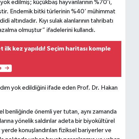
ok edilmiş; küçükbaş hayvanlarının %70’i,
iştir. Endemik bitki türlerinin %40’ mühimmat
idi altındadır. Kıyı sulak alanlarının tahribatı
azalma olmuştur” ifadelerini kullandı.
t ilk kez yapıldı! Seçim haritası komple
e
 adım yok edildiğini ifade eden Prof. Dr. Hakan
türel benliğinde önemli yer tutan, aynı zamanda
ına yönelik saldırılar adeta bir biyokültürel
yerde konuşlandırılan fiziksel bariyerler ve