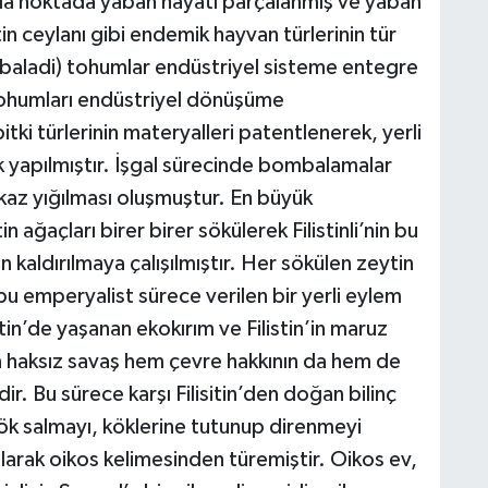
zla noktada yaban hayatı parçalanmış ve yaban
tin ceylanı gibi endemik hayvan türlerinin tür
l (baladi) tohumlar endüstriyel sisteme entegre
li tohumları endüstriyel dönüşüme
bitki türlerinin materyalleri patentlenerek, yerli
k yapılmıştır. İşgal sürecinde bombalamalar
az yığılması oluşmuştur. En büyük
n ağaçları birer birer sökülerek Filistinli’nin bu
 kaldırılmaya çalışılmıştır. Her sökülen zeytin
bu emperyalist sürece verilen bir yerli eylem
tin’de yaşanan ekokırım ve Filistin’in maruz
en haksız savaş hem çevre hakkının da hem de
dir. Bu sürece karşı Filisitin’den doğan bilinç
ök salmayı, köklerine tutunup direnmeyi
 olarak oikos kelimesinden türemiştir. Oikos ev,