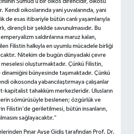
inlinin Sumud’u bir oikos direncidir, oikosu
 Kendi oikoslarında yani yuvalarında, yani
k de esas itibariyle bütün canlı yaşamlarıyla
rlı, dirençli bir şekilde savunulmasıdır. Bu
 emperyalizm saldırılarına maruz kalan,
ilen Filistin halkıyla en uyumlu mücadele birliği
lacaktır. Nitekim de bugün dünyadaki çevre
 meselesi oluşturmaktadır. Çünkü Filistin,
ele dinamiğini bünyesinde taşımaktadır. Çünkü
kendi oikosonda yabancılaştırmaya çalışanlar
kapitalist tahakküm merkezleridir. Ulusların
mlerin sömürüsüyle beslenen; özgürlük ve
 Filistin’de geriletilmesi, bütün insanların,
lmasını sağlayacaktır.”
elerinden Pınar Ayşe Gidiş tarafından Prof. Dr.