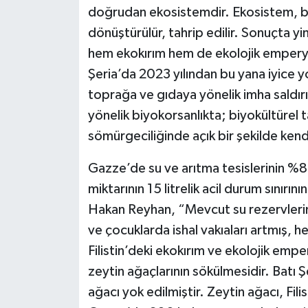
doğrudan ekosistemdir. Ekosistem, b
dönüştürülür, tahrip edilir. Sonuçta yine 
hem ekokırım hem de ekolojik emperya
Şeria’da 2023 yılından bu yana iyice yo
toprağa ve gıdaya yönelik imha saldırı
yönelik biyokorsanlıkta; biyokültürel 
sömürgeciliğinde açık bir şekilde ken
Gazze’de su ve arıtma tesislerinin %87’
miktarının 15 litrelik acil durum sınırını
Hakan Reyhan, “Mevcut su rezervleri
ve çocuklarda ishal vakıaları artmış, h
Filistin’deki ekokırım ve ekolojik emp
zeytin ağaçlarının sökülmesidir. Batı
ağacı yok edilmiştir. Zeytin ağacı, Fil