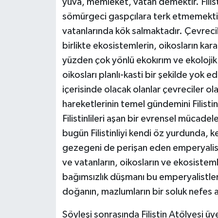
yuva, memleket, vatan demektir. Filist
sömürgeci gaspçılara terk etmemektir.
vatanlarında kök salmaktadır. Çevrecili
birlikte ekosistemlerin, oikosların kara
yüzden çok yönlü ekokırım ve ekolojik
oikosları planlı-kasti bir şekilde yok ed
içerisinde olacak olanlar çevreciler o
hareketlerinin temel gündemini Filistin
Filistinlileri aşan bir evrensel mücad
bugün Filistinliyi kendi öz yurdunda, 
gezegeni de perişan eden emperyalist-
ve vatanların, oikosların ve ekosiste
bağımsızlık düşmanı bu emperyalistlerin
doğanın, mazlumların bir soluk nefes a
Söyleşi sonrasında Filistin Atölyesi üy