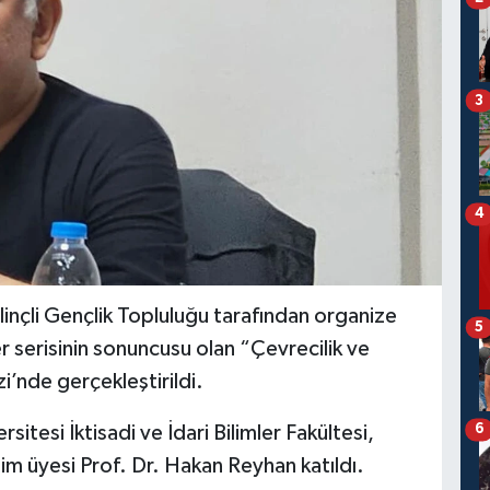
3
4
Bilinçli Gençlik Topluluğu tarafından organize
5
kler serisinin sonuncusu olan “Çevrecilik ve
i’nde gerçekleştirildi.
6
itesi İktisadi ve İdari Bilimler Fakültesi,
im üyesi Prof. Dr. Hakan Reyhan katıldı.