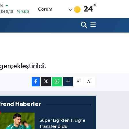
°
IN
24
Çorum
.845,18
%0.66
R
71
%0.05
36
%0.18
İN
34
%0.22
ALTIN
23
%0.39
00
erçekleştirildi.
3
%0
-
+
A
A
Trend Haberler
Süper Lig'den 1. Lig'e
transfer oldu