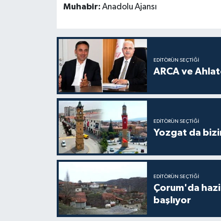
Muhabir:
Anadolu Ajansı
EDITÖRÜN SEÇTIĞI
ARCA ve Ahlatc
EDITÖRÜN SEÇTIĞI
Yozgat da bizi
EDITÖRÜN SEÇTIĞI
Çorum'da hazine
başlıyor