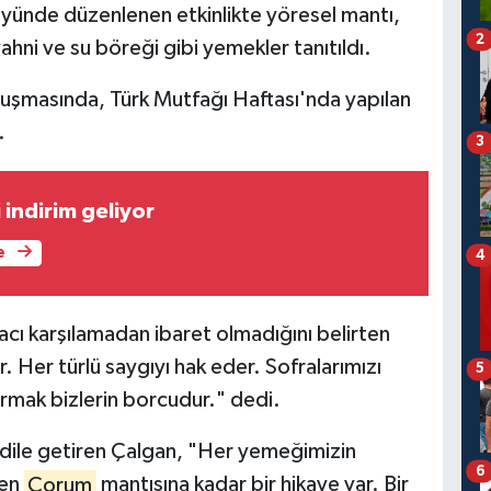
öyünde düzenlenen etkinlikte yöresel mantı,
2
ahni ve su böreği gibi yemekler tanıtıldı.
onuşmasında, Türk Mutfağı Haftası'nda yapılan
.
3
indirim geliyor
e
4
acı karşılamadan ibaret olmadığını belirten
 Her türlü saygıyı hak eder. Sofralarımızı
5
rmak bizlerin borcudur." dedi.
 dile getiren Çalgan, "Her yemeğimizin
6
den
Çorum
mantısına kadar bir hikaye var. Bir