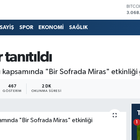
BITCO
3.068
DOLA
47,59
SAYİŞ
SPOR
EKONOMİ
SAĞLIK
EURO
55,13
STERL
64,25
tanıtıldı
GRAM 
6518.
BİST1
apsamında "Bir Sofrada Miras" etkinliği g
13.70
467
2 DK
GÖSTERIM
OKUNMA SÜRESI
mında "Bir Sofrada Miras" etkinliği
1