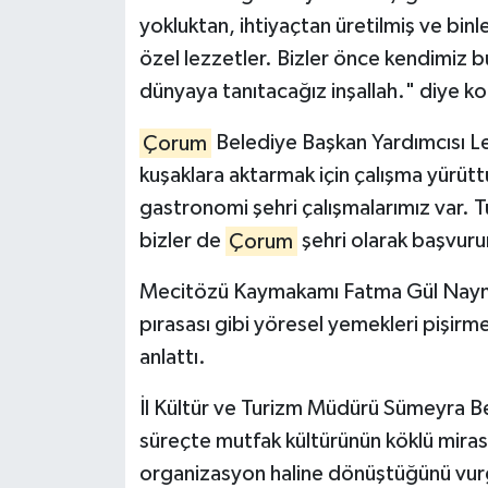
yokluktan, ihtiyaçtan üretilmiş ve bin
özel lezzetler. Bizler önce kendimiz 
dünyaya tanıtacağız inşallah." diye k
Çorum
Belediye Başkan Yardımcısı L
kuşaklara aktarmak için çalışma yürütt
gastronomi şehri çalışmalarımız var. 
bizler de
Çorum
şehri olarak başvurum
Mecitözü Kaymakamı Fatma Gül Nayman d
pırasası gibi yöresel yemekleri pişirme 
anlattı.
İl Kültür ve Turizm Müdürü Sümeyra Bek
süreçte mutfak kültürünün köklü mirasını
organizasyon haline dönüştüğünü vur