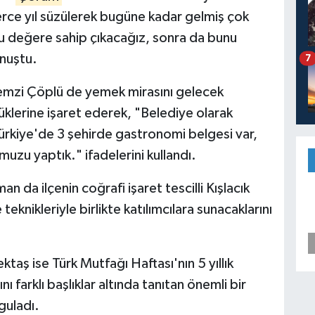
lerce yıl süzülerek bugüne kadar gelmiş çok
bu değere sahip çıkacağız, sonra da bunu
onuştu.
7
emzi Çöplü de yemek mirasını gelecek
üklerine işaret ederek, "Belediye olarak
Türkiye'de 3 şehirde gastronomi belgesi var,
uzu yaptık." ifadelerini kullandı.
a ilçenin coğrafi işaret tescilli Kışlacık
teknikleriyle birlikte katılımcılara sunacaklarını
taş ise Türk Mutfağı Haftası'nın 5 yıllık
 farklı başlıklar altında tanıtan önemli bir
guladı.