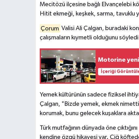
Mecitözü ilçesine bağlı Elvançelebi k
İLÇELER
Hitit ekmeği, keşkek, sarma, tavuklu y
OTOPARK
Çorum
Valisi Ali Çalgan, buradaki k
çalışmaların kıymetli olduğunu söyledi
TEKNOLOJİ
Motorine yeni 
İçeriği Görüntül
Yemek kültürünün sadece fiziksel ihtiy
Çalgan, "Bizde yemek, ekmek nimettir.
korumak, bunu gelecek kuşaklara akta
Türk mutfağının dünyada öne çıktığını
kendine özgü hikayesi var. Çiğ köfte