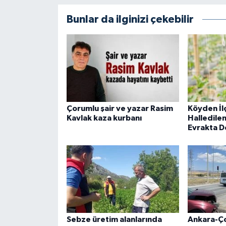
Bunlar da ilginizi çekebilir
Çorumlu şair ve yazar Rasim
Köyden İ
Kavlak kaza kurbanı
Halledilen
Evrakta D
Sebze üretim alanlarında
Ankara-Ç