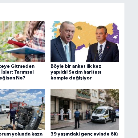
lçeye Gitmeden
Böyle bir anket ilk kez
 İşler: Tarımsal
yapıldı! Seçim haritası
eğişen Ne?
komple değişiyor
orum yolunda kaza
39 yaşındaki genç evinde ölü