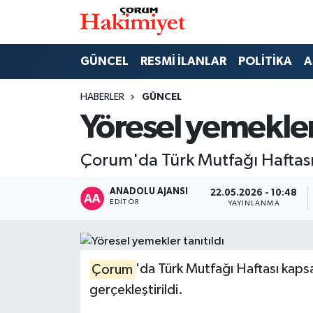
SPOR
Nöbetçi Eczaneler
GÜNCEL
RESMİ İLANLAR
POLİTİKA
A
POLİTİKA
Hava Durumu
HABERLER
GÜNCEL
Yöresel yemekler 
SAĞLIK
Çorum Namaz Vakitleri
Çorum'da Türk Mutfağı Haftası k
ASAYİŞ
Trafik Durumu
ANADOLU AJANSI
22.05.2026 - 10:48
EKONOMİ
Süper Lig Puan Durumu ve Fikstür
EDITÖR
YAYINLANMA
GÜNCEL
Tüm Manşetler
AKTÜEL
Son Dakika Haberleri
Çorum
'da Türk Mutfağı Haftası kapsa
gerçekleştirildi.
EĞİTİM
Haber Arşivi