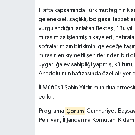
Hafta kapsamında Türk mutfağının klasik
geleneksel, sağlıklı, bölgesel lezzetler
vurgulandığını anlatan Bektaş, "Bu yıl 
mirasımıza işlenmiş hikayeleri, hatıral
sofralarımızın birikimini geleceğe taş
mirasın en kıymetli şehirlerinden biri o
uygarlığa ev sahipliği yapmış, kültürü,
Anadolu'nun hafızasında özel bir yer ed
İl Müftüsü Şahin Yıldırım'ın dua etmes
edildi.
Programa
Çorum
Cumhuriyet Başsavc
Pehlivan, İl Jandarma Komutanı Kıdemli 