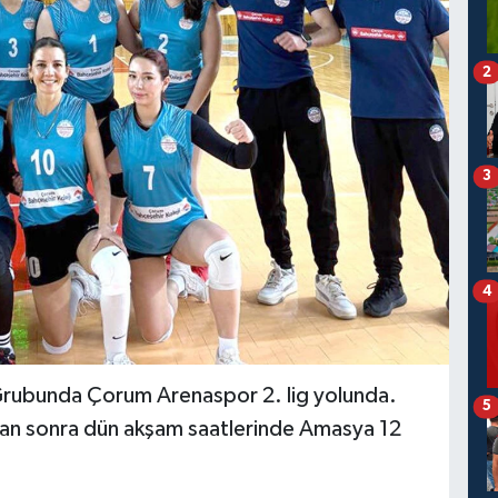
2
3
4
l Grubunda Çorum Arenaspor 2. lig yolunda.
5
tan sonra dün akşam saatlerinde Amasya 12