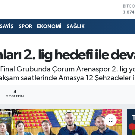
BITC
3.074
DOLA
47,5
SAYİŞ
SPOR
EKONOMİ
SAĞLIK
EURO
55,0
STERL
64,2
arı 2. lig hedefi ile d
GRAM
6513.
BİST1
i Final Grubunda Çorum Arenaspor 2. lig y
13.76
kşam saatlerinde Amasya 12 Şehzadeler ile
4
GÖSTERIM
1