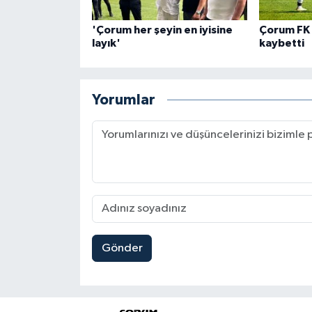
'Çorum her şeyin en iyisine
Çorum FK 
layık'
kaybetti
Yorumlar
Gönder