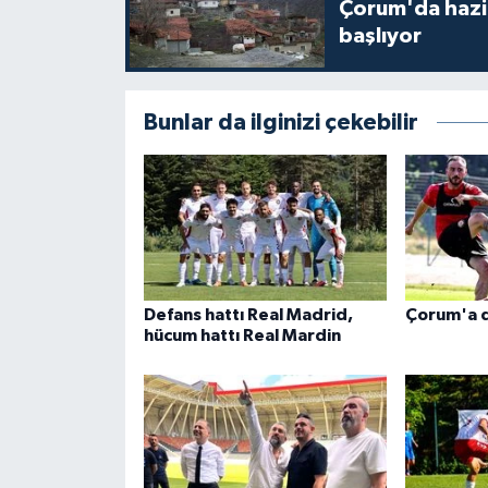
Çorum'da hazine
başlıyor
Bunlar da ilginizi çekebilir
Defans hattı Real Madrid,
Çorum'a d
hücum hattı Real Mardin