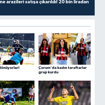
 arazileri satışa çıkarıldı! 20 bin liradan
önüyorlar!
Çorum'da kadın taraftarlar
grup kurdu