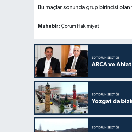
Bu maçlar sonunda grup birincisi olan
Muhabir:
Çorum Hakimiyet
EDITÖRÜN SEÇTIĞI
ARCA ve Ahlatc
EDITÖRÜN SEÇTIĞI
Yozgat da bizi
EDITÖRÜN SEÇTIĞI