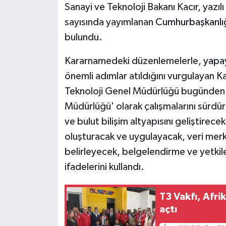
Sanayi ve Teknoloji Bakanı Kacır, yaz
sayısında yayımlanan
Cumhurbaşkanlı
bulundu.
Kararnamedeki düzenlemelerle,
yapa
önemli adımlar atıldığını vurgulayan Ka
Teknoloji Genel Müdürlüğü bugünden i
Müdürlüğü' olarak çalışmalarını sürd
ve bulut bilişim altyapısını geliştirecek
oluşturacak ve uygulayacak, veri merkez
belirleyecek, belgelendirme ve yetki
ifadelerini kullandı.
T3 Vakfı, Afri
açtı