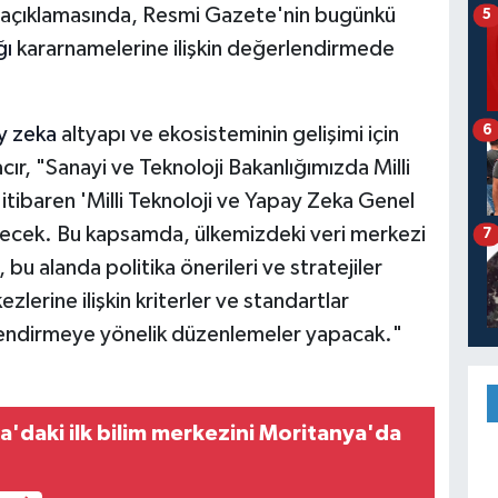
ılı açıklamasında, Resmi Gazete'nin bugünkü
5
ğı
kararnamelerine ilişkin değerlendirmede
6
y zeka
altyapı ve ekosisteminin gelişimi için
cır, "Sanayi ve Teknoloji Bakanlığımızda Milli
tibaren 'Milli Teknoloji ve Yapay Zeka Genel
ürecek. Bu kapsamda, ülkemizdeki veri merkezi
7
, bu alanda politika önerileri ve stratejiler
lerine ilişkin kriterler ve standartlar
lendirmeye yönelik düzenlemeler yapacak."
ka'daki ilk bilim merkezini Moritanya'da