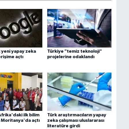
 yeni yapay zeka
Türkiye "temiz teknoloji"
rişime açtı
projelerine odaklandı
frika'daki ilk bilim
Türk araştırmacıların yapay
 Moritanya'da açtı
zeka çalışması uluslararası
literatüre girdi