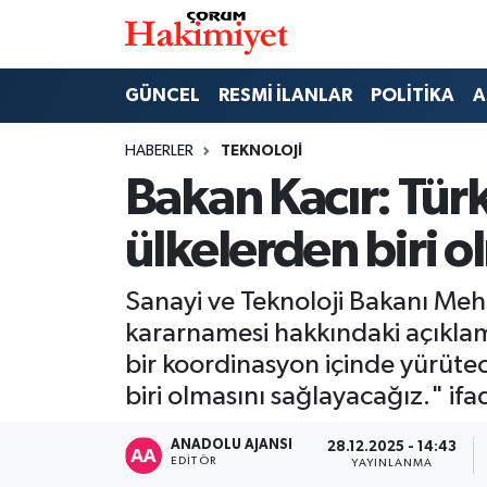
SPOR
Nöbetçi Eczaneler
GÜNCEL
RESMİ İLANLAR
POLİTİKA
A
POLİTİKA
Hava Durumu
HABERLER
TEKNOLOJİ
Bakan Kacır: Tür
SAĞLIK
Çorum Namaz Vakitleri
ülkelerden biri o
ASAYİŞ
Trafik Durumu
Sanayi ve Teknoloji Bakanı Me
EKONOMİ
Süper Lig Puan Durumu ve Fikstür
kararnamesi hakkındaki açıkla
GÜNCEL
Tüm Manşetler
bir koordinasyon içinde yürüte
biri olmasını sağlayacağız." ifad
AKTÜEL
Son Dakika Haberleri
ANADOLU AJANSI
28.12.2025 - 14:43
EDITÖR
YAYINLANMA
EĞİTİM
Haber Arşivi