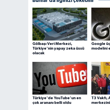
Bunlar da ilginizi çekebilir
Gölbaşı Veri Merkezi,
Google üç
Türkiye'nin yapay zeka üssü
modelini e
olacak
Türkiye'de YouTube'un en
T3 Vakfı, A
çok arananı belli oldu
merkezini