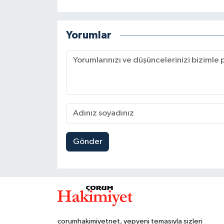
Yorumlar
Gönder
corumhakimiyetnet, yepyeni temasıyla sizleri