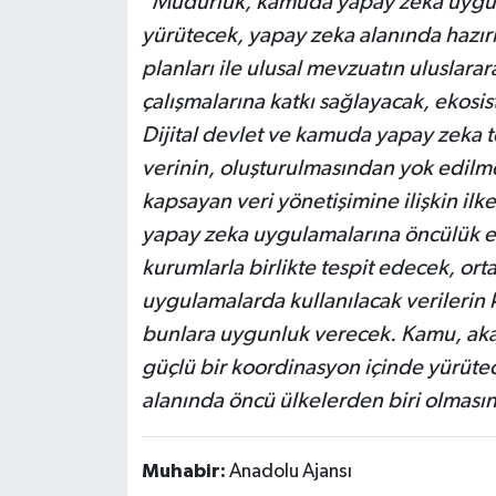
"Müdürlük, kamuda yapay zeka uygula
yürütecek, yapay zeka alanında hazırla
planları ile ulusal mevzuatın uluslar
çalışmalarına katkı sağlayacak, ekosis
Dijital devlet ve kamuda yapay zeka t
verinin, oluşturulmasından yok edilme
kapsayan veri yönetişimine ilişkin ilk
yapay zeka uygulamalarına öncülük ed
kurumlarla birlikte tespit edecek, orta
uygulamalarda kullanılacak verilerin ka
bunlara uygunluk verecek. Kamu, aka
güçlü bir koordinasyon içinde yürüte
alanında öncü ülkelerden biri olmasın
Muhabir:
Anadolu Ajansı