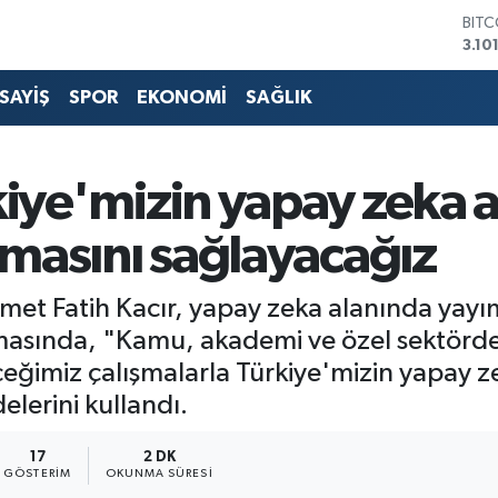
DOL
47,
EUR
55,
SAYİŞ
SPOR
EKONOMİ
SAĞLIK
STER
64,4
GRA
666
kiye'mizin yapay zeka 
BİST
13.7
lmasını sağlayacağız
BIT
3.10
hmet Fatih Kacır, yapay zeka alanında ya
masında, "Kamu, akademi ve özel sektörde
ceğimiz çalışmalarla Türkiye'mizin yapay 
elerini kullandı.
17
2 DK
GÖSTERIM
OKUNMA SÜRESI