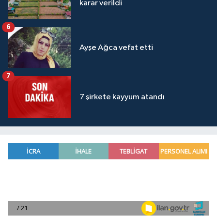
karar verildi
6
Ayşe Ağca vefat etti
7
7 şirkete kayyum atandı