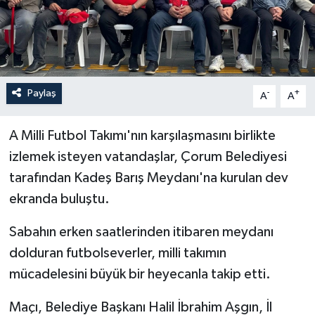
İLÇELER
OTOPARK
Paylaş
-
+
TEKNOLOJİ
A
A
A Milli Futbol Takımı'nın karşılaşmasını birlikte
izlemek isteyen vatandaşlar, Çorum Belediyesi
tarafından Kadeş Barış Meydanı'na kurulan dev
ekranda buluştu.
Sabahın erken saatlerinden itibaren meydanı
dolduran futbolseverler, milli takımın
mücadelesini büyük bir heyecanla takip etti.
Maçı, Belediye Başkanı Halil İbrahim Aşgın, İl