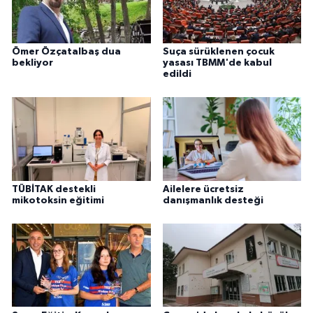
Ömer Özçatalbaş dua
Suça sürüklenen çocuk
bekliyor
yasası TBMM'de kabul
edildi
TÜBİTAK destekli
Ailelere ücretsiz
mikotoksin eğitimi
danışmanlık desteği