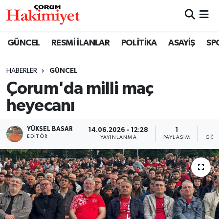
SPOR
Nöbetçi Eczaneler
GÜNCEL
RESMİ İLANLAR
POLİTİKA
ASAYİŞ
SP
POLİTİKA
Hava Durumu
HABERLER
GÜNCEL
Çorum'da milli maç
SAĞLIK
Çorum Namaz Vakitleri
heyecanı
ASAYİŞ
Trafik Durumu
YÜKSEL BASAR
14.06.2026 - 12:28
1
8
EKONOMİ
Süper Lig Puan Durumu ve Fikstür
EDITÖR
YAYINLANMA
PAYLAŞIM
GÖS
GÜNCEL
Tüm Manşetler
AKTÜEL
Son Dakika Haberleri
EĞİTİM
Haber Arşivi