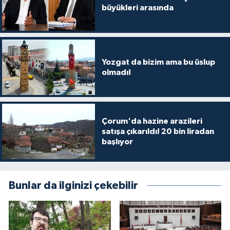
büyükleri arasında
Yozgat da bizim ama bu üslup
olmadı!
Çorum'da hazine arazileri
satışa çıkarıldı! 20 bin liradan
başlıyor
Bunlar da ilginizi çekebilir