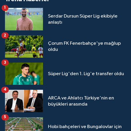
1
Serdar Dursun Süper Lig ekibiyle
anlaştı
2
Çorum FK Fenerbahçe'ye mağlup
oldu
3
Süper Lig'den 1. Lig'e transfer oldu
4
ARCA ve Ahlatcı Türkiye'nin en
büyükleri arasında
5
Hobi bahçeleri ve Bungalovlar için