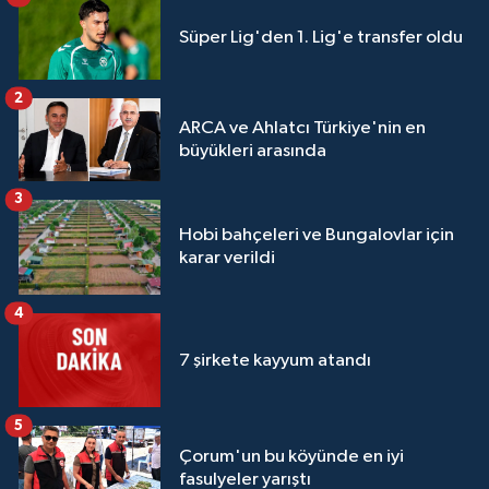
Süper Lig'den 1. Lig'e transfer oldu
2
ARCA ve Ahlatcı Türkiye'nin en
büyükleri arasında
3
Hobi bahçeleri ve Bungalovlar için
karar verildi
4
7 şirkete kayyum atandı
5
Çorum'un bu köyünde en iyi
fasulyeler yarıştı