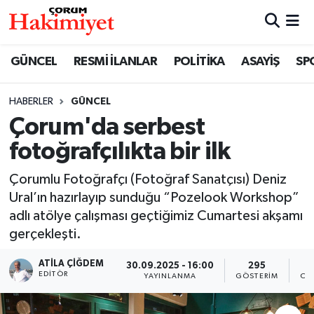
SPOR
Nöbetçi Eczaneler
GÜNCEL
RESMİ İLANLAR
POLİTİKA
ASAYİŞ
SP
POLİTİKA
Hava Durumu
HABERLER
GÜNCEL
Çorum'da serbest
SAĞLIK
Çorum Namaz Vakitleri
fotoğrafçılıkta bir ilk
ASAYİŞ
Trafik Durumu
Çorumlu Fotoğrafçı (Fotoğraf Sanatçısı) Deniz
EKONOMİ
Süper Lig Puan Durumu ve Fikstür
Ural’ın hazırlayıp sunduğu “Pozelook Workshop”
adlı atölye çalışması geçtiğimiz Cumartesi akşamı
GÜNCEL
Tüm Manşetler
gerçekleşti.
ATILA ÇIĞDEM
30.09.2025 - 16:00
295
AKTÜEL
Son Dakika Haberleri
EDITÖR
YAYINLANMA
GÖSTERIM
OK
EĞİTİM
Haber Arşivi