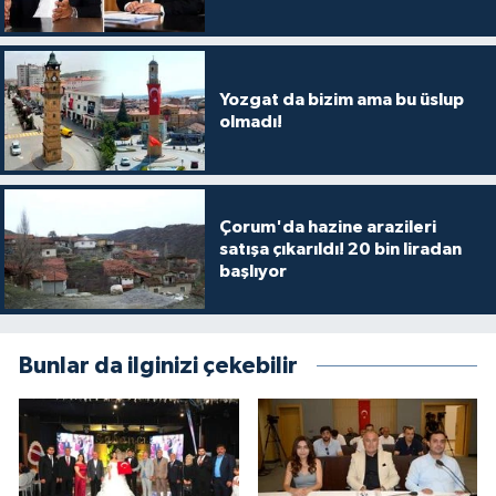
Yozgat da bizim ama bu üslup
olmadı!
Çorum'da hazine arazileri
satışa çıkarıldı! 20 bin liradan
başlıyor
Bunlar da ilginizi çekebilir