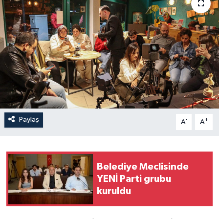
İLÇELER
OTOPARK
TEKNOLOJİ
Paylaş
-
+
A
A
Belediye Meclisinde
YENİ Parti grubu
kuruldu