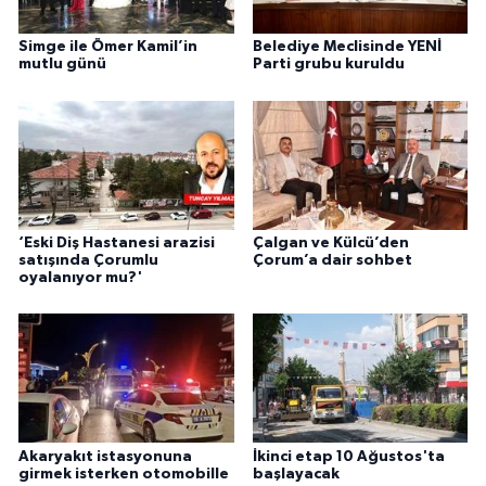
Simge ile Ömer Kamil’in
Belediye Meclisinde YENİ
mutlu günü
Parti grubu kuruldu
‘Eski Diş Hastanesi arazisi
Çalgan ve Külcü’den
satışında Çorumlu
Çorum’a dair sohbet
oyalanıyor mu?'
Akaryakıt istasyonuna
İkinci etap 10 Ağustos'ta
girmek isterken otomobille
başlayacak