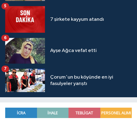
5
7 şirkete kayyum atandı
6
Ayşe Ağca vefat etti
7
Çorum'un bu köyünde en iyi
fasulyeler yarıştı