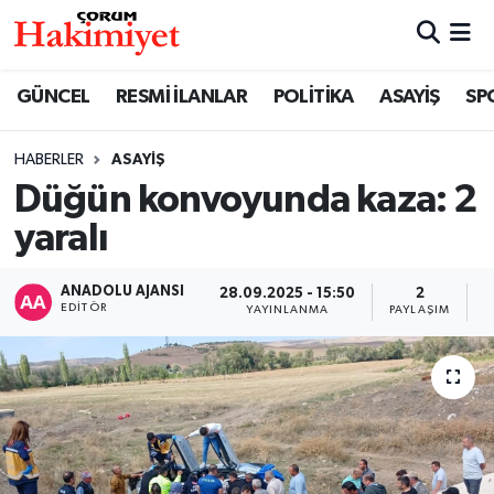
SPOR
Nöbetçi Eczaneler
GÜNCEL
RESMİ İLANLAR
POLİTİKA
ASAYİŞ
SP
POLİTİKA
Hava Durumu
HABERLER
ASAYİŞ
Düğün konvoyunda kaza: 2
SAĞLIK
Çorum Namaz Vakitleri
yaralı
ASAYİŞ
Trafik Durumu
ANADOLU AJANSI
28.09.2025 - 15:50
2
EKONOMİ
Süper Lig Puan Durumu ve Fikstür
EDITÖR
YAYINLANMA
PAYLAŞIM
G
GÜNCEL
Tüm Manşetler
AKTÜEL
Son Dakika Haberleri
EĞİTİM
Haber Arşivi