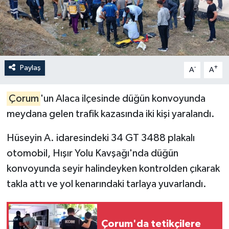
İLÇELER
OTOPARK
Paylaş
-
+
TEKNOLOJİ
A
A
Çorum
'un Alaca ilçesinde düğün konvoyunda
meydana gelen trafik kazasında iki kişi yaralandı.
Hüseyin A. idaresindeki 34 GT 3488 plakalı
otomobil, Hışır Yolu Kavşağı'nda düğün
konvoyunda seyir halindeyken kontrolden çıkarak
takla attı ve yol kenarındaki tarlaya yuvarlandı.
Çorum'da tetikçilere