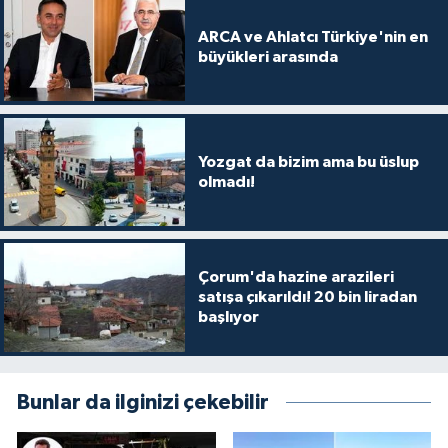
ARCA ve Ahlatcı Türkiye'nin en
büyükleri arasında
Yozgat da bizim ama bu üslup
olmadı!
Çorum'da hazine arazileri
satışa çıkarıldı! 20 bin liradan
başlıyor
Bunlar da ilginizi çekebilir