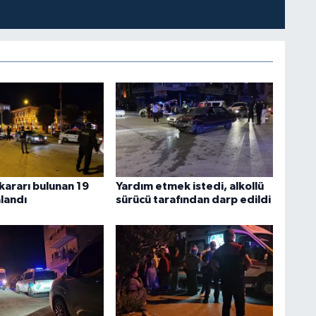
kararı bulunan 19
Yardım etmek istedi, alkollü
landı
sürücü tarafından darp edildi