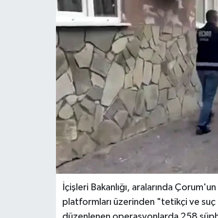
İLÇELER
OTOPARK
TEKNOLOJİ
İçişleri Bakanlığı, aralarında Çorum'
platformları üzerinden "tetikçi ve suç
düzenlenen operasyonlarda 258 şüphel