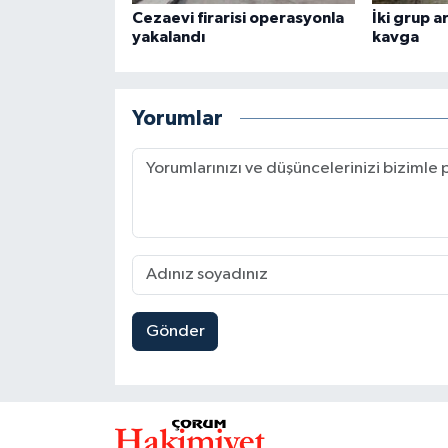
Cezaevi firarisi operasyonla
İki grup a
yakalandı
kavga
Yorumlar
Gönder