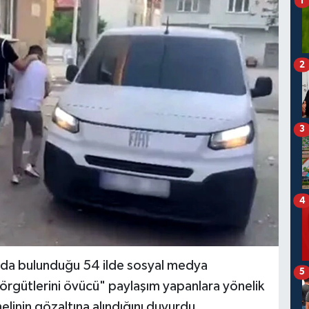
1
2
3
4
un da bulunduğu 54 ilde sosyal medya
5
 örgütlerini övücü" paylaşım yapanlara yönelik
inin gözaltına alındığını duyurdu.