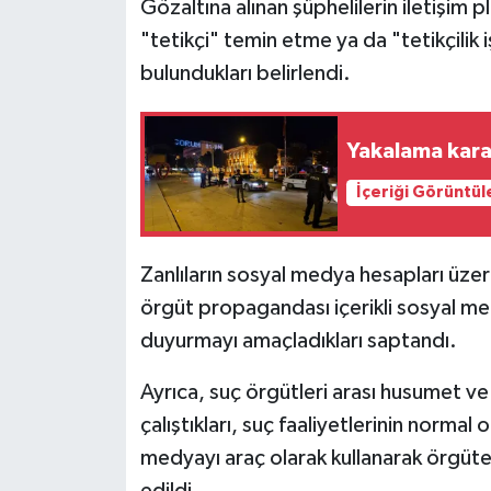
Gözaltına alınan şüphelilerin iletişim 
"tetikçi" temin etme ya da "tetikçilik
bulundukları belirlendi.
Yakalama kara
İçeriği Görüntül
Zanlıların sosyal medya hesapları üzer
örgüt propagandası içerikli sosyal medy
duyurmayı amaçladıkları saptandı.
Ayrıca, suç örgütleri arası husumet v
çalıştıkları, suç faaliyetlerinin normal 
medyayı araç olarak kullanarak örgüte 
edildi.