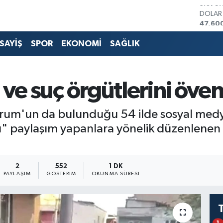
DOLA
47,60
EURO
55,02
SAYİŞ
SPOR
EKONOMİ
SAĞLIK
STERLİ
64,23
GRAM 
6513.9
 ve suç örgütlerini öve
BİST1
13.768
BITCO
 Çorum'un da bulunduğu 54 ilde sosyal med
3.075.
ücü" paylaşım yapanlara yönelik düzenlene
2
552
1 DK
PAYLAŞIM
GÖSTERIM
OKUNMA SÜRESI