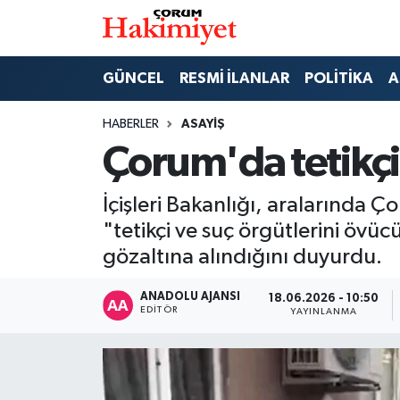
SPOR
Nöbetçi Eczaneler
GÜNCEL
RESMİ İLANLAR
POLİTİKA
A
POLİTİKA
Hava Durumu
HABERLER
ASAYİŞ
Çorum'da tetikçi
SAĞLIK
Çorum Namaz Vakitleri
İçişleri Bakanlığı, aralarında
ASAYİŞ
Trafik Durumu
"tetikçi ve suç örgütlerini öv
EKONOMİ
Süper Lig Puan Durumu ve Fikstür
gözaltına alındığını duyurdu.
GÜNCEL
Tüm Manşetler
ANADOLU AJANSI
18.06.2026 - 10:50
EDITÖR
YAYINLANMA
AKTÜEL
Son Dakika Haberleri
EĞİTİM
Haber Arşivi