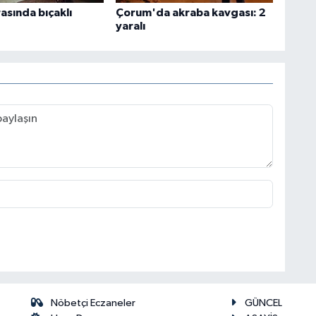
rasında bıçaklı
Çorum'da akraba kavgası: 2
yaralı
Nöbetçi Eczaneler
GÜNCEL