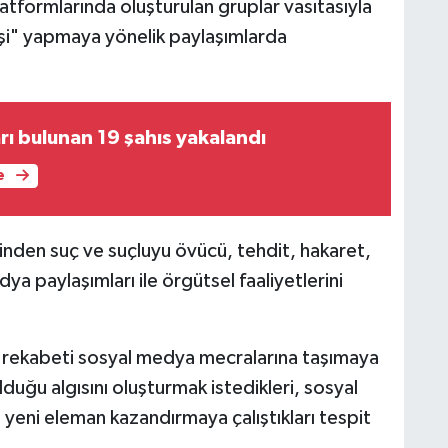
platformlarında oluşturulan gruplar vasıtasıyla
 işi" yapmaya yönelik paylaşımlarda
rı bulunan 19 şahıs yakalandı
e
inden suç ve suçluyu övücü, tehdit, hakaret,
a paylaşımları ile örgütsel faaliyetlerini
e rekabeti sosyal medya mecralarına taşımaya
olduğu algısını oluşturmak istedikleri, sosyal
yeni eleman kazandırmaya çalıştıkları tespit