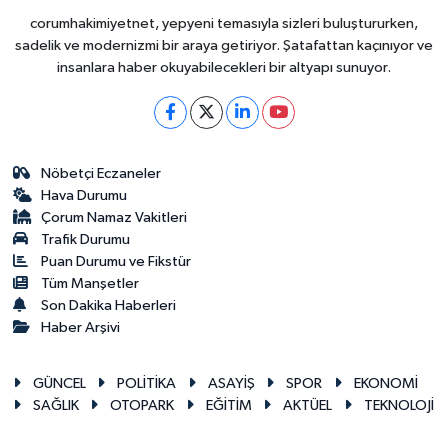
corumhakimiyetnet, yepyeni temasıyla sizleri buluştururken,
sadelik ve modernizmi bir araya getiriyor. Şatafattan kaçınıyor ve
insanlara haber okuyabilecekleri bir altyapı sunuyor.
Nöbetçi Eczaneler
Hava Durumu
Çorum Namaz Vakitleri
Trafik Durumu
Puan Durumu ve Fikstür
Tüm Manşetler
Son Dakika Haberleri
Haber Arşivi
GÜNCEL
POLİTİKA
ASAYİŞ
SPOR
EKONOMİ
SAĞLIK
OTOPARK
EĞİTİM
AKTÜEL
TEKNOLOJİ