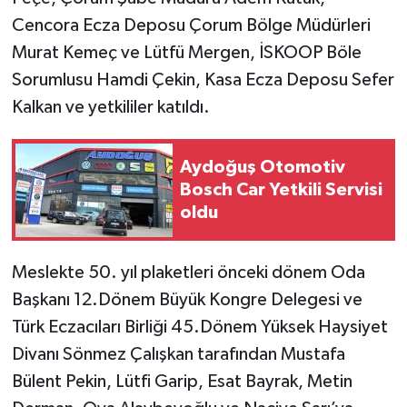
Cencora Ecza Deposu Çorum Bölge Müdürleri
Murat Kemeç ve Lütfü Mergen, İSKOOP Böle
Sorumlusu Hamdi Çekin, Kasa Ecza Deposu Sefer
Kalkan ve yetkililer katıldı.
Aydoğuş Otomotiv
Bosch Car Yetkili Servisi
oldu
Meslekte 50. yıl plaketleri önceki dönem Oda
Başkanı 12.Dönem Büyük Kongre Delegesi ve
Türk Eczacıları Birliği 45.Dönem Yüksek Haysiyet
Divanı Sönmez Çalışkan tarafından Mustafa
Bülent Pekin, Lütfi Garip, Esat Bayrak, Metin