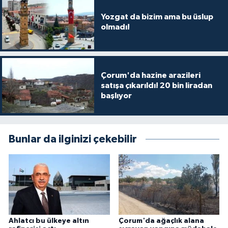
Yozgat da bizim ama bu üslup
olmadı!
Çorum'da hazine arazileri
satışa çıkarıldı! 20 bin liradan
başlıyor
Bunlar da ilginizi çekebilir
Ahlatcı bu ülkeye altın
Çorum'da ağaçlık alana