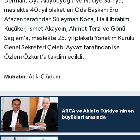
Derman, Oya Alaybeyoğlu ve Naciye Sarı’ya,
meslekte 40. yıl plaketleri Oda Başkanı Erol
Afacan tarafından Süleyman Koca, Halil İbrahim
Küçüker, İsmet Akaydın, Ahmet Terzi ve Gönül
Sağlam’a, meslekte 25. yıl plaketi Yönetim Kurulu
Genel Sekreteri Çelebi Ayvaz tarafından ise
Özlem Özkurt’a takdim edildi.
Muhabir:
Atila Çiğdem
ARCA ve Ahlatcı Türkiye'nin en
büyükleri arasında