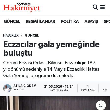
SPOR
Nöbetçi Eczaneler
GÜNCEL
RESMİ İLANLAR
POLİTİKA
ASAYİŞ
SP
POLİTİKA
Hava Durumu
HABERLER
GÜNCEL
Eczacılar gala yemeğinde
SAĞLIK
Çorum Namaz Vakitleri
buluştu
ASAYİŞ
Trafik Durumu
Çorum Eczası Odası, Bilimsel Eczacılığın 187.
EKONOMİ
Süper Lig Puan Durumu ve Fikstür
yıldönümü nedeniyle 14 Mayıs Eczacılık Haftası
Gala Yemeği programı düzenledi.
GÜNCEL
Tüm Manşetler
ATILA ÇIĞDEM
21.05.2026 - 12:24
1
8
EDITÖR
YAYINLANMA
PAYLAŞIM
GÖST
AKTÜEL
Son Dakika Haberleri
EĞİTİM
Haber Arşivi