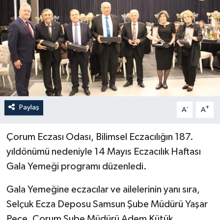
İLÇELER
OTOPARK
TEKNOLOJİ
Paylaş
-
+
A
A
Çorum Eczası Odası, Bilimsel Eczacılığın 187.
yıldönümü nedeniyle 14 Mayıs Eczacılık Haftası
Gala Yemeği programı düzenledi.
Gala Yemeğine eczacılar ve ailelerinin yanı sıra,
Selçuk Ecza Deposu Samsun Şube Müdürü Yaşar
Peçe, Çorum Şube Müdürü Adem Kütük,