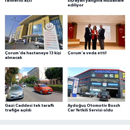
rafinerisi açtı
sıçrayan yangına müdahale
ediliyor
Çorum'da hastaneye 13 kişi
Çorum'a veda etti!
alınacak
Gazi Caddesi tek taraflı
Aydoğuş Otomotiv Bosch
trafiğe açıldı
Car Yetkili Servisi oldu