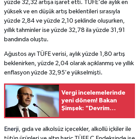
yüzde 32,32 artışa işaret etti. TÜFE'de aylık en
yüksek ve en düşük artış beklentileri sırasıyla
yüzde 2,84 ve yüzde 2,10 şeklinde oluşurken,
yıllık tahminler ise yüzde 32,78 ila yüzde 31,91
bandında oluştu.
Ağustos ayı TÜFE verisi, aylık yüzde 1,80 artış
beklenirken, yüzde 2,04 olarak açıklanmış ve yıllık
enflasyon yüzde 32,95'e yükselmişti.
Vergi incelemelerinde
yeni dönem! Bakan
Şimşek: "Devrim
niteliğinde bir adım"
Enerji
, gıda ve alkolsüz içecekler, alkollü içkiler ile
tütün ürünleri ve altın hariç TÜFE C Endeksinde ise