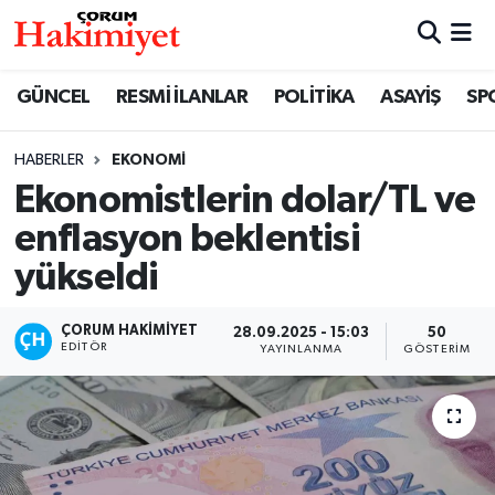
SPOR
Nöbetçi Eczaneler
GÜNCEL
RESMİ İLANLAR
POLİTİKA
ASAYİŞ
SP
POLİTİKA
Hava Durumu
HABERLER
EKONOMİ
Ekonomistlerin dolar/TL ve
SAĞLIK
Çorum Namaz Vakitleri
enflasyon beklentisi
ASAYİŞ
Trafik Durumu
yükseldi
EKONOMİ
Süper Lig Puan Durumu ve Fikstür
ÇORUM HAKIMIYET
28.09.2025 - 15:03
50
EDITÖR
YAYINLANMA
GÖSTERIM
GÜNCEL
Tüm Manşetler
AKTÜEL
Son Dakika Haberleri
EĞİTİM
Haber Arşivi