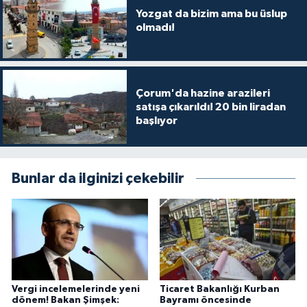
Yozgat da bizim ama bu üslup
olmadı!
Çorum'da hazine arazileri
satışa çıkarıldı! 20 bin liradan
başlıyor
Bunlar da ilginizi çekebilir
Vergi incelemelerinde yeni
Ticaret Bakanlığı Kurban
dönem! Bakan Şimşek:
Bayramı öncesinde