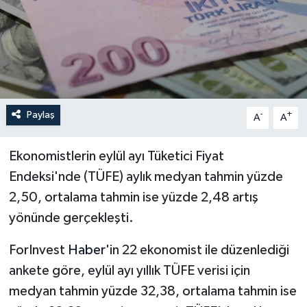
İLÇELER
OTOPARK
TEKNOLOJİ
Paylaş
-
+
A
A
Ekonomistlerin eylül ayı Tüketici Fiyat
Endeksi'nde (TÜFE) aylık medyan tahmin yüzde
2,50, ortalama tahmin ise yüzde 2,48 artış
yönünde gerçekleşti.
ForInvest
Haber
'in 22 ekonomist ile düzenlediği
ankete göre, eylül ayı yıllık TÜFE verisi için
medyan tahmin yüzde 32,38, ortalama tahmin ise