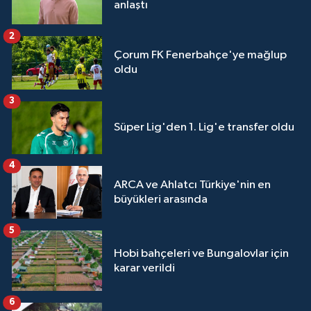
anlaştı
2
Çorum FK Fenerbahçe'ye mağlup
oldu
3
Süper Lig'den 1. Lig'e transfer oldu
4
ARCA ve Ahlatcı Türkiye'nin en
büyükleri arasında
5
Hobi bahçeleri ve Bungalovlar için
karar verildi
6