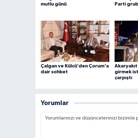
mutlu günü
Parti gru
Çalgan ve Külcü’den Çorum’a
Akaryakıt
dair sohbet
girmek is
çarpıştı
Yorumlar