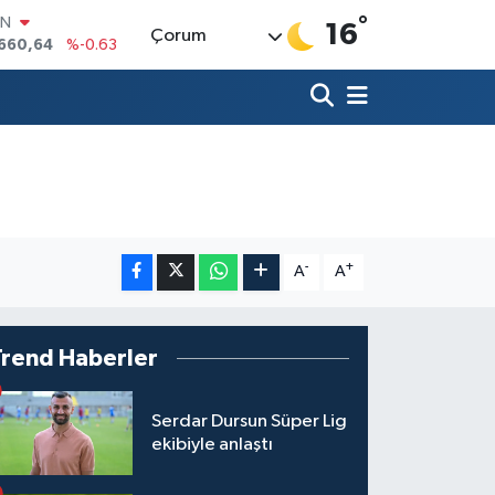
°
R
16
Çorum
04
%0
06
%-0.08
İN
43
%0
ALTIN
40
%0.45
00
9
%70
IN
.660,64
%-0.63
-
+
A
A
Trend Haberler
Serdar Dursun Süper Lig
ekibiyle anlaştı