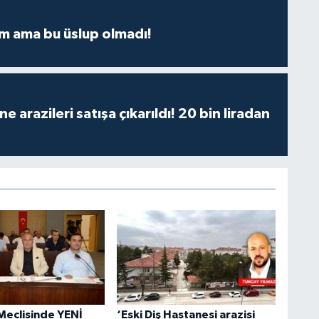
m ama bu üslup olmadı!
 arazileri satışa çıkarıldı! 20 bin liradan
Meclisinde YENİ
‘Eski Diş Hastanesi arazisi