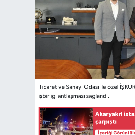
İLÇELER
OTOPARK
TEKNOLOJİ
Ticaret ve Sanayi Odası ile özel İŞKUR
işbirliği antlaşması sağlandı.
Akaryakıt ist
çarpıştı
İçeriği Görüntül