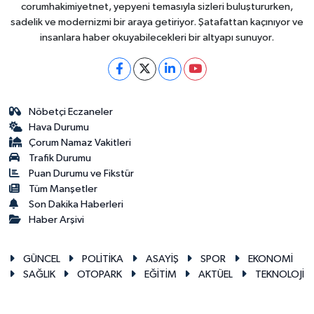
corumhakimiyetnet, yepyeni temasıyla sizleri buluştururken,
sadelik ve modernizmi bir araya getiriyor. Şatafattan kaçınıyor ve
insanlara haber okuyabilecekleri bir altyapı sunuyor.
Nöbetçi Eczaneler
Hava Durumu
Çorum Namaz Vakitleri
Trafik Durumu
Puan Durumu ve Fikstür
Tüm Manşetler
Son Dakika Haberleri
Haber Arşivi
GÜNCEL
POLİTİKA
ASAYİŞ
SPOR
EKONOMİ
SAĞLIK
OTOPARK
EĞİTİM
AKTÜEL
TEKNOLOJİ