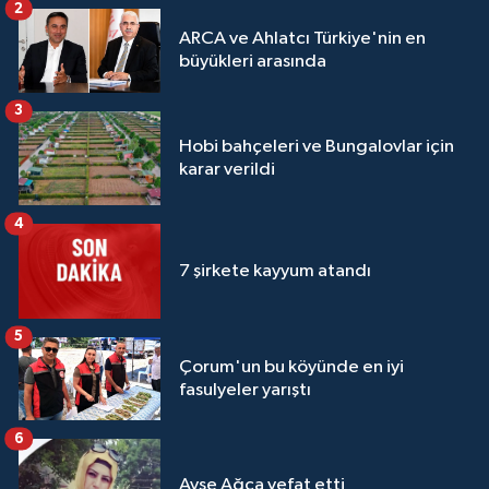
2
ARCA ve Ahlatcı Türkiye'nin en
büyükleri arasında
3
Hobi bahçeleri ve Bungalovlar için
karar verildi
4
7 şirkete kayyum atandı
5
Çorum'un bu köyünde en iyi
fasulyeler yarıştı
6
Ayşe Ağca vefat etti