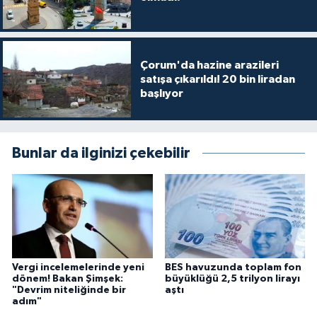
Çorum'da hazine arazileri
satışa çıkarıldı! 20 bin liradan
başlıyor
Bunlar da ilginizi çekebilir
Vergi incelemelerinde yeni
BES havuzunda toplam fon
dönem! Bakan Şimşek:
büyüklüğü 2,5 trilyon lirayı
"Devrim niteliğinde bir
aştı
adım"