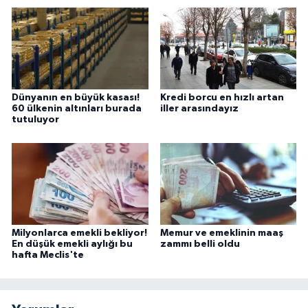
Dünyanın en büyük kasası!
Kredi borcu en hızlı artan
60 ülkenin altınları burada
iller arasındayız
tutuluyor
Milyonlarca emekli bekliyor!
Memur ve emeklinin maaş
En düşük emekli aylığı bu
zammı belli oldu
hafta Meclis'te