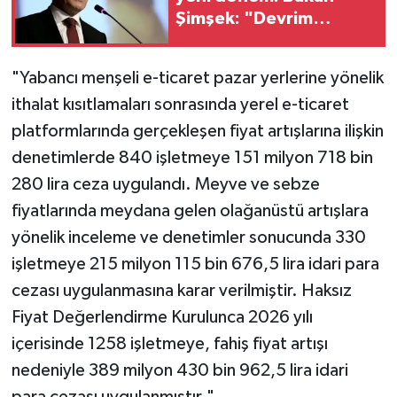
Şimşek: "Devrim
niteliğinde bir adım"
"Yabancı menşeli e-ticaret pazar yerlerine yönelik
ithalat kısıtlamaları sonrasında yerel e-ticaret
platformlarında gerçekleşen fiyat artışlarına ilişkin
denetimlerde 840 işletmeye 151 milyon 718 bin
280 lira ceza uygulandı. Meyve ve sebze
fiyatlarında meydana gelen olağanüstü artışlara
yönelik inceleme ve denetimler sonucunda 330
işletmeye 215 milyon 115 bin 676,5 lira idari para
cezası uygulanmasına karar verilmiştir. Haksız
Fiyat Değerlendirme Kurulunca 2026 yılı
içerisinde 1258 işletmeye, fahiş fiyat artışı
nedeniyle 389 milyon 430 bin 962,5 lira idari
para cezası uygulanmıştır."