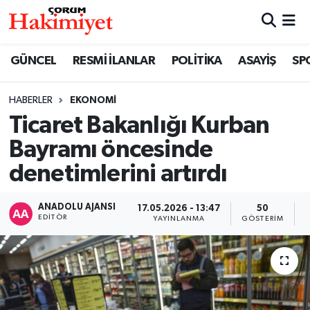
SPOR
Nöbetçi Eczaneler
GÜNCEL
RESMİ İLANLAR
POLİTİKA
ASAYİŞ
SP
POLİTİKA
Hava Durumu
HABERLER
EKONOMİ
Ticaret Bakanlığı Kurban
SAĞLIK
Çorum Namaz Vakitleri
Bayramı öncesinde
ASAYİŞ
Trafik Durumu
denetimlerini artırdı
EKONOMİ
Süper Lig Puan Durumu ve Fikstür
ANADOLU AJANSI
17.05.2026 - 13:47
50
EDITÖR
YAYINLANMA
GÖSTERIM
GÜNCEL
Tüm Manşetler
AKTÜEL
Son Dakika Haberleri
EĞİTİM
Haber Arşivi