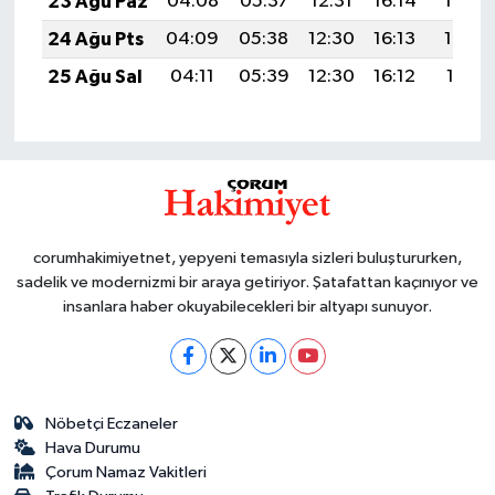
23 Ağu Paz
04:08
05:37
12:31
16:14
19:14
24 Ağu Pts
04:09
05:38
12:30
16:13
19:13
25 Ağu Sal
04:11
05:39
12:30
16:12
19:11
corumhakimiyetnet, yepyeni temasıyla sizleri buluştururken,
sadelik ve modernizmi bir araya getiriyor. Şatafattan kaçınıyor ve
insanlara haber okuyabilecekleri bir altyapı sunuyor.
Nöbetçi Eczaneler
Hava Durumu
Çorum Namaz Vakitleri