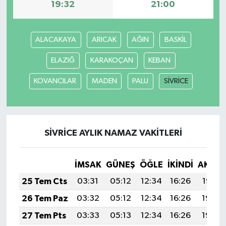
19:32
21:00
ALACAKAYA
ARICAK
AĞIN
BASKİL
ELAZIĞ
KARAKOÇAN
KEBAN
KOVANCILAR
MADEN
PALU
SİVRİCE
SİVRİCE AYLIK NAMAZ VAKITLERI
İMSAK
GÜNEŞ
ÖĞLE
İKINDI
AKŞA
25 Tem Cts
03:31
05:12
12:34
16:26
19:47
26 Tem Paz
03:32
05:12
12:34
16:26
19:46
27 Tem Pts
03:33
05:13
12:34
16:26
19:45