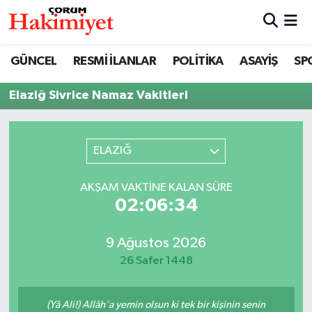
SPOR
Nöbetçi Eczaneler
GÜNCEL
RESMİ İLANLAR
POLİTİKA
ASAYİŞ
SP
POLİTİKA
Hava Durumu
Elaziğ Sivrice Namaz Vakitleri
SAĞLIK
Çorum Namaz Vakitleri
ELAZIĞ
ASAYİŞ
Trafik Durumu
AKŞAM VAKTINE KALAN SÜRE
EKONOMİ
Süper Lig Puan Durumu ve Fikstür
02:06:34
GÜNCEL
Tüm Manşetler
9 Ağustos 2026
26 Safer 1448
AKTÜEL
Son Dakika Haberleri
EĞİTİM
Haber Arşivi
(Yâ Ali!) Allâh'a yemin olsun ki tek bir kişinin senin