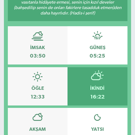
vasıtanla hidâyete ermesi, senin için kızıl develer
(bahşedilip senin de onları fakirlere tasadduk etmen)den
İLÇELER
daha hayırlıdır. (Hadis-i şerif)
OTOPARK
TEKNOLOJİ
İMSAK
GÜNEŞ
03:50
05:25
ÖĞLE
İKINDI
12:33
16:22
AKŞAM
YATSI