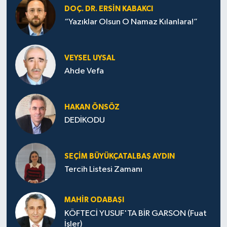
DOÇ. DR. ERSIN KABAKCI
“Yazıklar Olsun O Namaz Kılanlara!”
VEYSEL UYSAL
Ahde Vefa
HA­KAN ÖN­SÖZ
DEDİKODU
SEÇIM BÜYÜKÇATALBAŞ AYDIN
Tercih Listesi Zamanı
MAHIR ODABAŞI
KÖFTECİ YUSUF'TA BİR GARSON (Fuat
İşler)