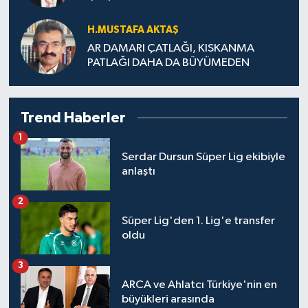
H.MUS­TA­FA AK­TAŞ
AR DAMARI ÇATLAĞI, KISKANMA
PATLAĞI DAHA DA BÜYÜMEDEN
Trend Haberler
1
Serdar Dursun Süper Lig ekibiyle
anlaştı
2
Süper Lig'den 1. Lig'e transfer
oldu
3
ARCA ve Ahlatcı Türkiye'nin en
büyükleri arasında