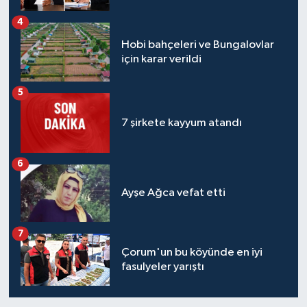
4
Hobi bahçeleri ve Bungalovlar
için karar verildi
5
7 şirkete kayyum atandı
6
Ayşe Ağca vefat etti
7
Çorum'un bu köyünde en iyi
fasulyeler yarıştı