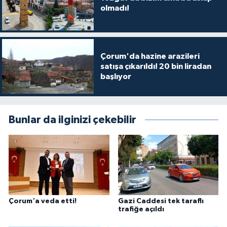
olmadı!
Çorum'da hazine arazileri
satışa çıkarıldı! 20 bin liradan
başlıyor
Bunlar da ilginizi çekebilir
Çorum'a veda etti!
Gazi Caddesi tek taraflı
trafiğe açıldı