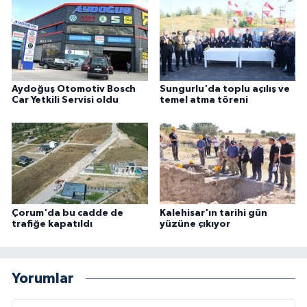
Aydoğuş Otomotiv Bosch
Sungurlu'da toplu açılış ve
Car Yetkili Servisi oldu
temel atma töreni
Çorum'da bu cadde de
Kalehisar'ın tarihi gün
trafiğe kapatıldı
yüzüne çıkıyor
Yorumlar