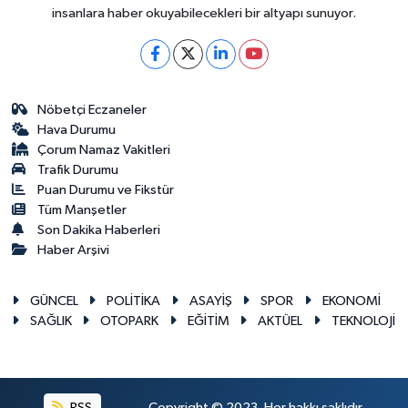
insanlara haber okuyabilecekleri bir altyapı sunuyor.
Nöbetçi Eczaneler
Hava Durumu
Çorum Namaz Vakitleri
Trafik Durumu
Puan Durumu ve Fikstür
Tüm Manşetler
Son Dakika Haberleri
Haber Arşivi
GÜNCEL
POLİTİKA
ASAYİŞ
SPOR
EKONOMİ
SAĞLIK
OTOPARK
EĞİTİM
AKTÜEL
TEKNOLOJİ
RSS
Copyright © 2023. Her hakkı saklıdır.