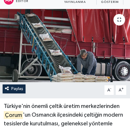
EDITÖR
YAYINLANMA
GÖSTERIM
O
İLÇELER
OTOPARK
TEKNOLOJİ
Paylaş
-
+
A
A
Türkiye'nin önemli çeltik üretim merkezlerinden
Çorum
'un Osmancık ilçesindeki çeltiğin modern
tesislerde kurutulması, geleneksel yöntemle