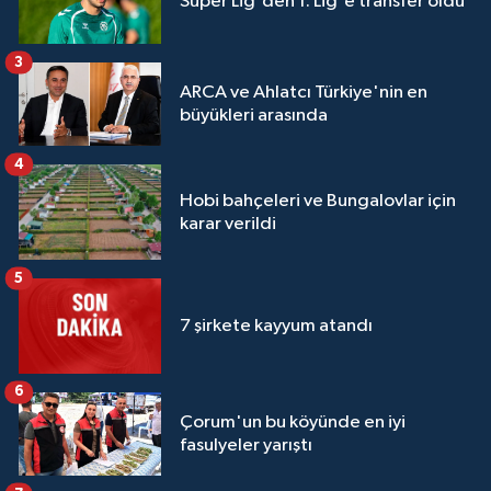
Süper Lig'den 1. Lig'e transfer oldu
3
ARCA ve Ahlatcı Türkiye'nin en
büyükleri arasında
4
Hobi bahçeleri ve Bungalovlar için
karar verildi
5
7 şirkete kayyum atandı
6
Çorum'un bu köyünde en iyi
fasulyeler yarıştı