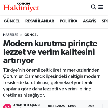
SPOR
Nöbetçi Eczaneler
GÜNCEL
RESMİ İLANLAR
POLİTİKA
ASAYİŞ
SP
POLİTİKA
Hava Durumu
HABERLER
GÜNCEL
Modern kurutma pirinçte
SAĞLIK
Çorum Namaz Vakitleri
lezzet ve verim kalitesini
ASAYİŞ
Trafik Durumu
artırıyor
EKONOMİ
Süper Lig Puan Durumu ve Fikstür
Türkiye'nin önemli çeltik üretim merkezlerinden
Çorum'un Osmancık ilçesindeki çeltiğin modern
GÜNCEL
Tüm Manşetler
tesislerde kurutulması, geleneksel yöntemle
yapılana göre daha lezzetli ve verimli pirinç
AKTÜEL
Son Dakika Haberleri
üretilmesini sağlıyor.
EĞİTİM
Haber Arşivi
ANADOLU AJANSI
08.11.2025 - 13:09
206