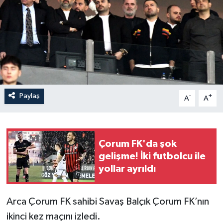
İLÇELER
OTOPARK
TEKNOLOJİ
Paylaş
-
+
A
A
Çorum FK'da şok
gelişme! İki futbolcu ile
yollar ayrıldı
Arca Çorum FK sahibi Savaş Balçık Çorum FK’nın
ikinci kez maçını izledi.