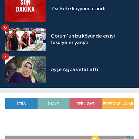
7 şirkete kayyum atandı
6
Çorum'un bu köyünde en iyi
fasulyeler yarıştı
7
Ayşe Ağca vefat etti