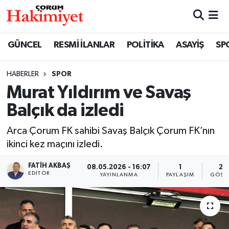
SPOR
Nöbetçi Eczaneler
GÜNCEL
RESMİ İLANLAR
POLİTİKA
ASAYİŞ
SP
POLİTİKA
Hava Durumu
HABERLER
SPOR
Murat Yıldırım ve Savaş
SAĞLIK
Çorum Namaz Vakitleri
Balçık da izledi
ASAYİŞ
Trafik Durumu
Arca Çorum FK sahibi Savaş Balçık Çorum FK’nın
EKONOMİ
Süper Lig Puan Durumu ve Fikstür
ikinci kez maçını izledi.
FATIH AKBAŞ
08.05.2026 - 16:07
1
29
GÜNCEL
Tüm Manşetler
EDITÖR
YAYINLANMA
PAYLAŞIM
GÖST
AKTÜEL
Son Dakika Haberleri
EĞİTİM
Haber Arşivi