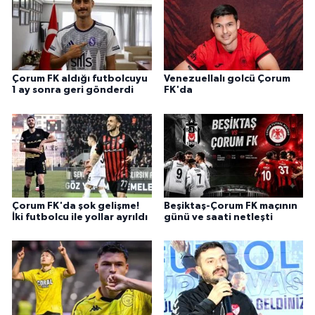
Çorum FK aldığı futbolcuyu
Venezuellalı golcü Çorum
1 ay sonra geri gönderdi
FK'da
Çorum FK'da şok gelişme!
Beşiktaş-Çorum FK maçının
İki futbolcu ile yollar ayrıldı
günü ve saati netleşti