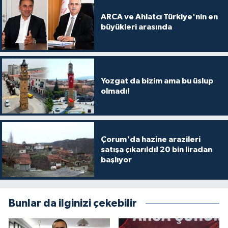
ARCA ve Ahlatcı Türkiye'nin en
büyükleri arasında
Yozgat da bizim ama bu üslup
olmadı!
Çorum'da hazine arazileri
satışa çıkarıldı! 20 bin liradan
başlıyor
Bunlar da ilginizi çekebilir