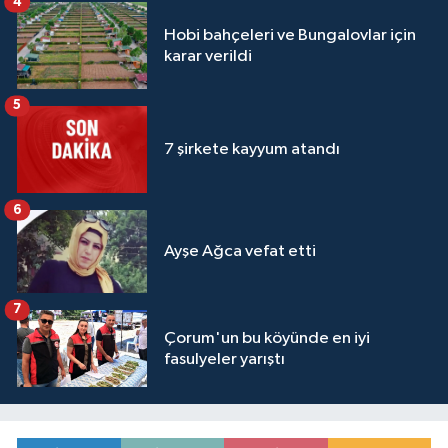
4
Hobi bahçeleri ve Bungalovlar için
karar verildi
5
7 şirkete kayyum atandı
6
Ayşe Ağca vefat etti
7
Çorum'un bu köyünde en iyi
fasulyeler yarıştı