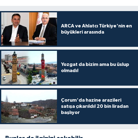
ARCA ve Ahlatcı Türkiye'nin en
büyükleri arasında
Yozgat da bizim ama bu üslup
olmadı!
Çorum'da hazine arazileri
satışa çıkarıldı! 20 bin liradan
başlıyor