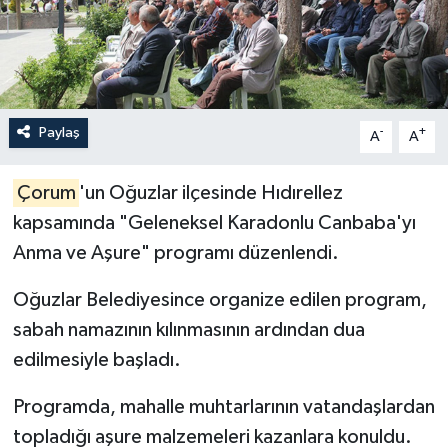
İLÇELER
OTOPARK
Paylaş
-
+
TEKNOLOJİ
A
A
Çorum
'un Oğuzlar ilçesinde Hıdırellez
kapsamında "Geleneksel Karadonlu Canbaba'yı
Anma ve Aşure" programı düzenlendi.
Oğuzlar Belediyesince organize edilen program,
sabah namazının kılınmasının ardından dua
edilmesiyle başladı.
Programda, mahalle muhtarlarının vatandaşlardan
topladığı aşure malzemeleri kazanlara konuldu.