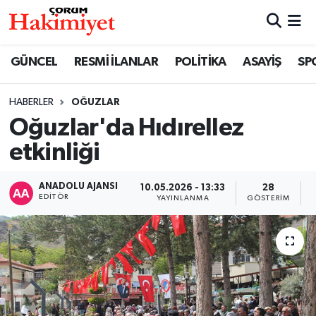
SPOR
Nöbetçi Eczaneler
GÜNCEL
RESMİ İLANLAR
POLİTİKA
ASAYİŞ
SP
POLİTİKA
Hava Durumu
HABERLER
OĞUZLAR
Oğuzlar'da Hıdırellez
SAĞLIK
Çorum Namaz Vakitleri
etkinliği
ASAYİŞ
Trafik Durumu
ANADOLU AJANSI
10.05.2026 - 13:33
28
EKONOMİ
Süper Lig Puan Durumu ve Fikstür
EDITÖR
YAYINLANMA
GÖSTERIM
GÜNCEL
Tüm Manşetler
AKTÜEL
Son Dakika Haberleri
EĞİTİM
Haber Arşivi