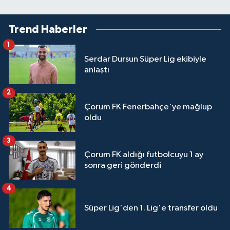
Trend Haberler
1
Serdar Dursun Süper Lig ekibiyle
anlaştı
2
Çorum FK Fenerbahçe'ye mağlup
oldu
3
Çorum FK aldığı futbolcuyu 1 ay
sonra geri gönderdi
4
Süper Lig'den 1. Lig'e transfer oldu