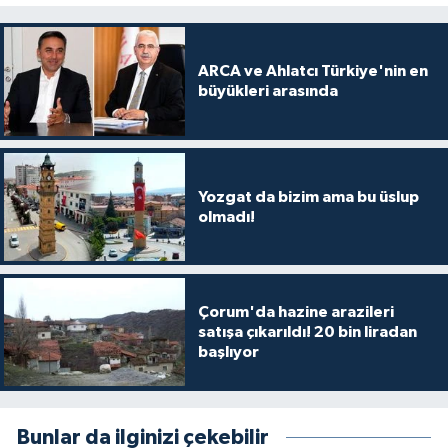
ARCA ve Ahlatcı Türkiye'nin en
büyükleri arasında
Yozgat da bizim ama bu üslup
olmadı!
Çorum'da hazine arazileri
satışa çıkarıldı! 20 bin liradan
başlıyor
Bunlar da ilginizi çekebilir