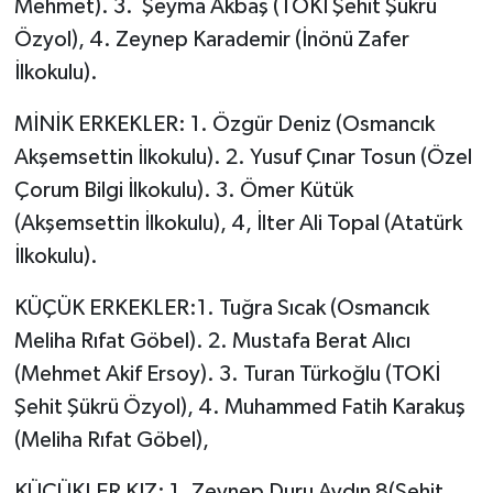
Mehmet). 3. Şeyma Akbaş (TOKİ Şehit Şükrü
Özyol), 4. Zeynep Karademir (İnönü Zafer
İlkokulu).
MİNİK ERKEKLER: 1. Özgür Deniz (Osmancık
Akşemsettin İlkokulu). 2. Yusuf Çınar Tosun (Özel
Çorum Bilgi İlkokulu). 3. Ömer Kütük
(Akşemsettin İlkokulu), 4, İlter Ali Topal (Atatürk
İlkokulu).
KÜÇÜK ERKEKLER:1. Tuğra Sıcak (Osmancık
Meliha Rıfat Göbel). 2. Mustafa Berat Alıcı
(Mehmet Akif Ersoy). 3. Turan Türkoğlu (TOKİ
Şehit Şükrü Özyol), 4. Muhammed Fatih Karakuş
(Meliha Rıfat Göbel),
KÜÇÜKLER KIZ: 1. Zeynep Duru Aydın 8(Şehit