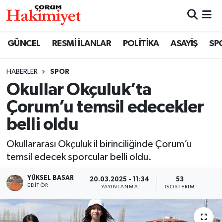
SPOR
Nöbetçi Eczaneler
GÜNCEL
RESMİ İLANLAR
POLİTİKA
ASAYİŞ
SP
POLİTİKA
Hava Durumu
HABERLER
SPOR
Okullar Okçuluk’ta
SAĞLIK
Çorum Namaz Vakitleri
Çorum’u temsil edecekler
ASAYİŞ
Trafik Durumu
belli oldu
EKONOMİ
Süper Lig Puan Durumu ve Fikstür
Okullararası Okçuluk il birinciliğinde Çorum’u
temsil edecek sporcular belli oldu.
GÜNCEL
Tüm Manşetler
YÜKSEL BASAR
20.03.2025 - 11:34
53
EDITÖR
YAYINLANMA
GÖSTERIM
AKTÜEL
Son Dakika Haberleri
EĞİTİM
Haber Arşivi