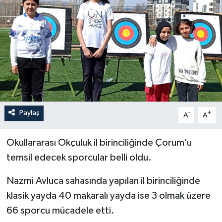
İLÇELER
OTOPARK
TEKNOLOJİ
Paylaş
-
+
A
A
Okullararası Okçuluk il birinciliğinde Çorum’u
temsil edecek sporcular belli oldu.
Nazmi Avluca sahasında yapılan il birinciliğinde
klasik yayda 40 makaralı yayda ise 3 olmak üzere
66 sporcu mücadele etti.