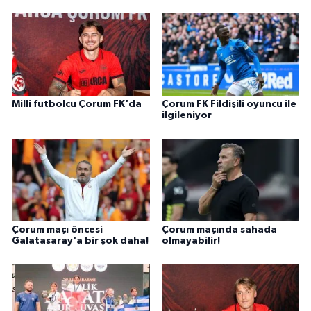
Milli futbolcu Çorum FK'da
Çorum FK Fildişili oyuncu ile
ilgileniyor
Çorum maçı öncesi
Çorum maçında sahada
Galatasaray'a bir şok daha!
olmayabilir!