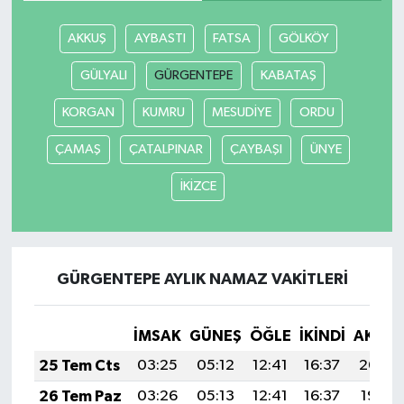
AKKUŞ
AYBASTI
FATSA
GÖLKÖY
GÜLYALI
GÜRGENTEPE
KABATAŞ
KORGAN
KUMRU
MESUDİYE
ORDU
ÇAMAŞ
ÇATALPINAR
ÇAYBAŞI
ÜNYE
İKİZCE
GÜRGENTEPE AYLIK NAMAZ VAKITLERI
İMSAK
GÜNEŞ
ÖĞLE
İKINDI
AKŞA
25 Tem Cts
03:25
05:12
12:41
16:37
20:00
26 Tem Paz
03:26
05:13
12:41
16:37
19:59