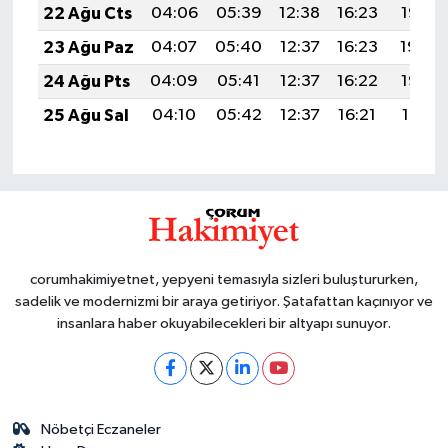
22 Ağu Cts
04:06
05:39
12:38
16:23
19:26
23 Ağu Paz
04:07
05:40
12:37
16:23
19:24
24 Ağu Pts
04:09
05:41
12:37
16:22
19:23
25 Ağu Sal
04:10
05:42
12:37
16:21
19:21
corumhakimiyetnet, yepyeni temasıyla sizleri buluştururken,
sadelik ve modernizmi bir araya getiriyor. Şatafattan kaçınıyor ve
insanlara haber okuyabilecekleri bir altyapı sunuyor.
Nöbetçi Eczaneler