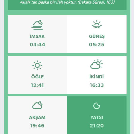
Allah'tan başka bir ilâh yoktur. (Bakara Sûresi, 163)
İLÇELER
OTOPARK
İMSAK
GÜNEŞ
TEKNOLOJİ
03:44
05:25
ÖĞLE
İKINDI
12:41
16:33
AKŞAM
YATSI
19:46
21:20