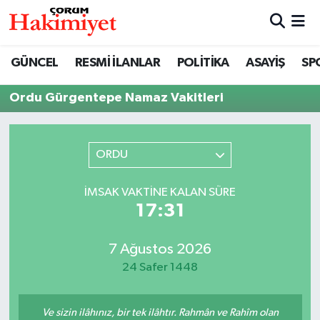
SPOR
Nöbetçi Eczaneler
GÜNCEL
RESMİ İLANLAR
POLİTİKA
ASAYİŞ
SP
POLİTİKA
Hava Durumu
Ordu Gürgentepe Namaz Vakitleri
SAĞLIK
Çorum Namaz Vakitleri
ORDU
ASAYİŞ
Trafik Durumu
İMSAK VAKTINE KALAN SÜRE
EKONOMİ
Süper Lig Puan Durumu ve Fikstür
17:31
GÜNCEL
Tüm Manşetler
7 Ağustos 2026
24 Safer 1448
AKTÜEL
Son Dakika Haberleri
EĞİTİM
Haber Arşivi
Ve sizin ilâhınız, bir tek ilâhtır. Rahmân ve Rahîm olan