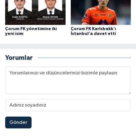
Çorum FK yönetimine iki
Çorum FK Karlsbakk'ı
yeni isim
İstanbul'a davet etti
Yorumlar
Gönder