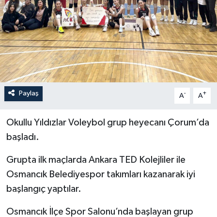
İLÇELER
OTOPARK
TEKNOLOJİ
Paylaş
-
+
A
A
Okullu Yıldızlar Voleybol grup heyecanı Çorum’da
başladı.
Grupta ilk maçlarda Ankara TED Kolejliler ile
Osmancık Belediyespor takımları kazanarak iyi
başlangıç yaptılar.
Osmancık İlçe Spor Salonu’nda başlayan grup