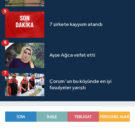
5
7 şirkete kayyum atandı
6
Ayşe Ağca vefat etti
7
Çorum'un bu köyünde en iyi
fasulyeler yarıştı