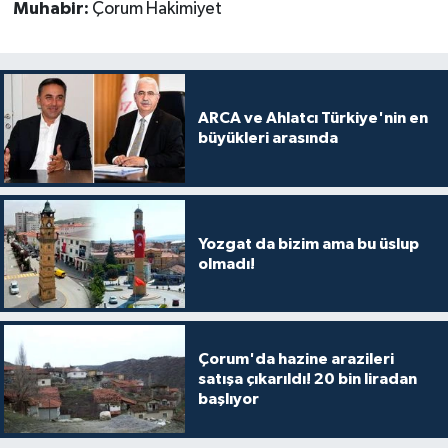
Muhabir:
Çorum Hakimiyet
ARCA ve Ahlatcı Türkiye'nin en
büyükleri arasında
Yozgat da bizim ama bu üslup
olmadı!
Çorum'da hazine arazileri
satışa çıkarıldı! 20 bin liradan
başlıyor