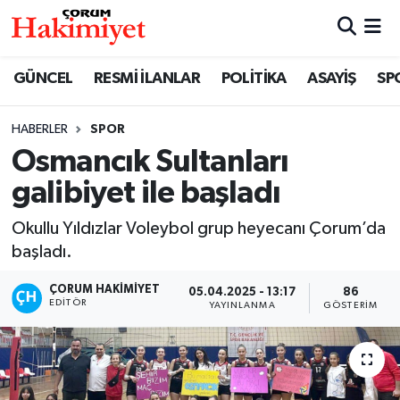
SPOR
Nöbetçi Eczaneler
GÜNCEL
RESMİ İLANLAR
POLİTİKA
ASAYİŞ
SP
POLİTİKA
Hava Durumu
HABERLER
SPOR
Osmancık Sultanları
SAĞLIK
Çorum Namaz Vakitleri
galibiyet ile başladı
ASAYİŞ
Trafik Durumu
Okullu Yıldızlar Voleybol grup heyecanı Çorum’da
EKONOMİ
Süper Lig Puan Durumu ve Fikstür
başladı.
ÇORUM HAKIMIYET
05.04.2025 - 13:17
86
GÜNCEL
Tüm Manşetler
EDITÖR
YAYINLANMA
GÖSTERIM
AKTÜEL
Son Dakika Haberleri
EĞİTİM
Haber Arşivi