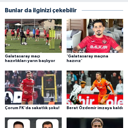
Bunlar da ilginizi çekebilir
Galatasaray maçı
'Galatasaray maçına
hazırlıkları yarın başlıyor
hazırız'
Çorum FK'da sakatlık şoku!
Berat Özdemir imzaya kaldı