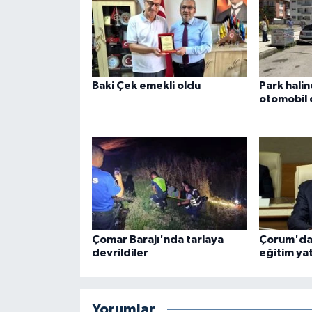
Baki Çek emekli oldu
Park hali
otomobil 
Çomar Barajı'nda tarlaya
Çorum'da 
devrildiler
eğitim yat
Yorumlar