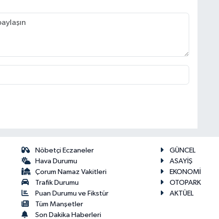
Nöbetçi Eczaneler
GÜNCEL
Hava Durumu
ASAYİŞ
Çorum Namaz Vakitleri
EKONOMİ
Trafik Durumu
OTOPARK
Puan Durumu ve Fikstür
AKTÜEL
Tüm Manşetler
Son Dakika Haberleri