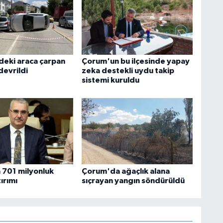
ndeki araca çarpan
Çorum'un bu ilçesinde yapay
devrildi
zeka destekli uydu takip
sistemi kuruldu
701 milyonluk
Çorum'da ağaçlık alana
ırımı
sıçrayan yangın söndürüldü