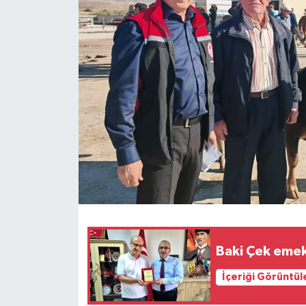
İLÇELER
OTOPARK
TEKNOLOJİ
Baki Çek emek
İçeriği Görüntül