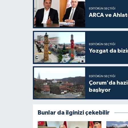
EDITÖRÜN SEÇTIĞI
ARCA ve Ahlatc
EDITÖRÜN SEÇTIĞI
Yozgat da bizi
EDITÖRÜN SEÇTIĞI
Çorum'da hazine
başlıyor
Bunlar da ilginizi çekebilir