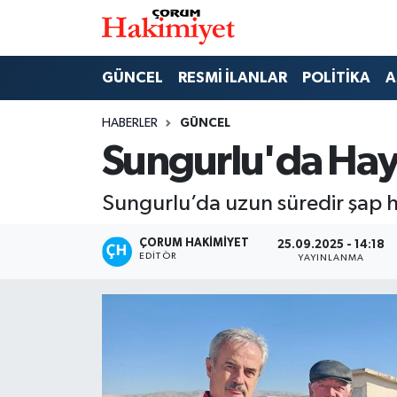
SPOR
Nöbetçi Eczaneler
GÜNCEL
RESMİ İLANLAR
POLİTİKA
A
POLİTİKA
Hava Durumu
HABERLER
GÜNCEL
Sungurlu'da Hayv
SAĞLIK
Çorum Namaz Vakitleri
Sungurlu’da uzun süredir şap ha
ASAYİŞ
Trafik Durumu
ÇORUM HAKIMIYET
25.09.2025 - 14:18
EKONOMİ
Süper Lig Puan Durumu ve Fikstür
EDITÖR
YAYINLANMA
GÜNCEL
Tüm Manşetler
AKTÜEL
Son Dakika Haberleri
EĞİTİM
Haber Arşivi