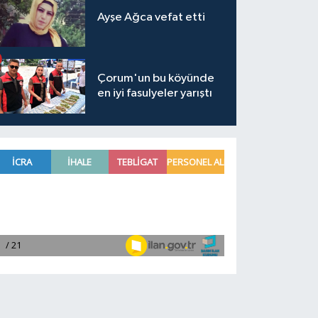
Ayşe Ağca vefat etti
Çorum'un bu köyünde
en iyi fasulyeler yarıştı