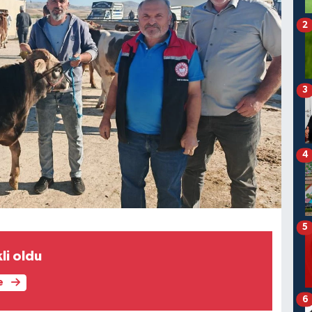
2
3
4
5
li oldu
e
6