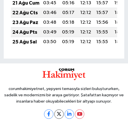
21 Ağu Cum
03:45
05:16
12:13
15:57
19:00
22 Ağu Cts
03:46
05:17
12:12
15:57
18:58
23 Ağu Paz
03:48
05:18
12:12
15:56
18:57
24 Ağu Pts
03:49
05:19
12:12
15:55
18:55
25 Ağu Sal
03:50
05:19
12:12
15:55
18:54
corumhakimiyetnet, yepyeni temasıyla sizleri buluştururken,
sadelik ve modernizmi bir araya getiriyor. Şatafattan kaçınıyor ve
insanlara haber okuyabilecekleri bir altyapı sunuyor.