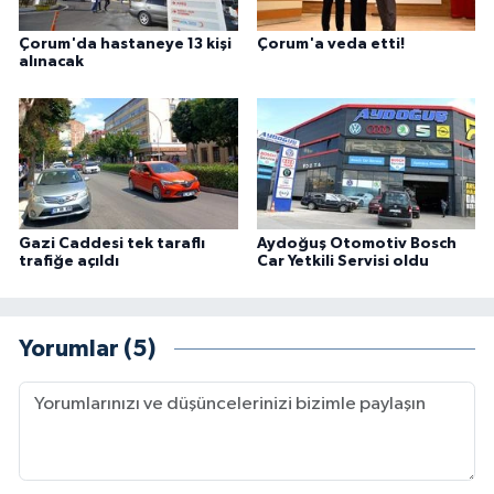
Çorum'da hastaneye 13 kişi
Çorum'a veda etti!
alınacak
Gazi Caddesi tek taraflı
Aydoğuş Otomotiv Bosch
trafiğe açıldı
Car Yetkili Servisi oldu
Yorumlar (5)