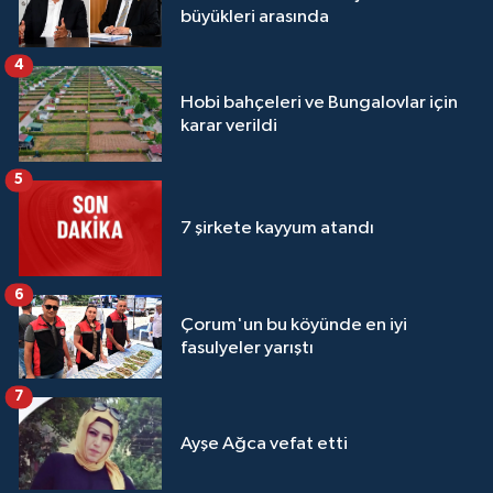
büyükleri arasında
4
Hobi bahçeleri ve Bungalovlar için
karar verildi
5
7 şirkete kayyum atandı
6
Çorum'un bu köyünde en iyi
fasulyeler yarıştı
7
Ayşe Ağca vefat etti