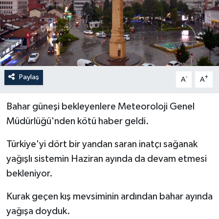
İLÇELER
OTOPARK
TEKNOLOJİ
Paylaş
-
+
A
A
Bahar güneşi bekleyenlere Meteoroloji Genel
Müdürlüğü'nden kötü haber geldi.
Türkiye'yi dört bir yandan saran inatçı sağanak
yağışlı sistemin Haziran ayında da devam etmesi
bekleniyor.
Kurak geçen kış mevsiminin ardından bahar ayında
yağışa doyduk.