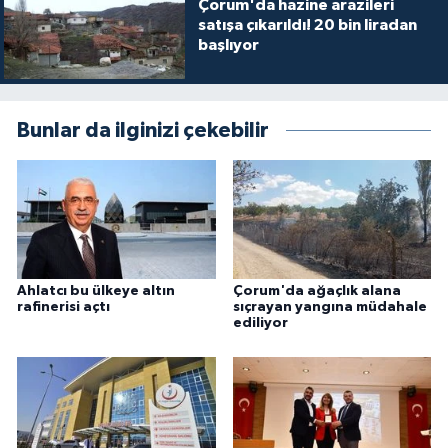
Çorum'da hazine arazileri
satışa çıkarıldı! 20 bin liradan
başlıyor
Bunlar da ilginizi çekebilir
Ahlatcı bu ülkeye altın
Çorum'da ağaçlık alana
rafinerisi açtı
sıçrayan yangına müdahale
ediliyor