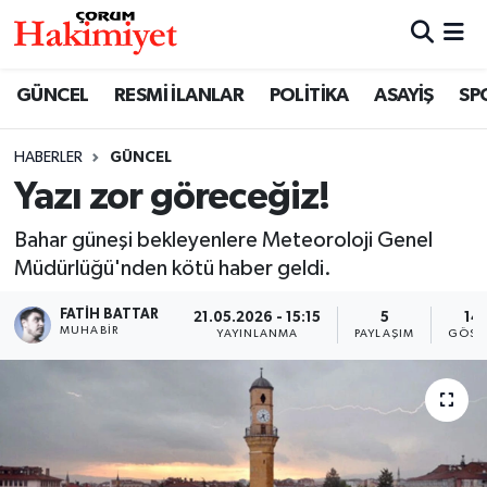
SPOR
Nöbetçi Eczaneler
GÜNCEL
RESMİ İLANLAR
POLİTİKA
ASAYİŞ
SP
POLİTİKA
Hava Durumu
HABERLER
GÜNCEL
Yazı zor göreceğiz!
SAĞLIK
Çorum Namaz Vakitleri
Bahar güneşi bekleyenlere Meteoroloji Genel
ASAYİŞ
Trafik Durumu
Müdürlüğü'nden kötü haber geldi.
EKONOMİ
Süper Lig Puan Durumu ve Fikstür
FATIH BATTAR
21.05.2026 - 15:15
5
14
MUHABIR
YAYINLANMA
PAYLAŞIM
GÖST
GÜNCEL
Tüm Manşetler
AKTÜEL
Son Dakika Haberleri
EĞİTİM
Haber Arşivi