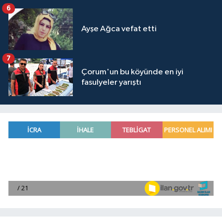
6
Ayşe Ağca vefat etti
7
Çorum'un bu köyünde en iyi
fasulyeler yarıştı