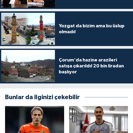
Yozgat da bizim ama bu üslup
olmadı!
Çorum'da hazine arazileri
satışa çıkarıldı! 20 bin liradan
başlıyor
Bunlar da ilginizi çekebilir