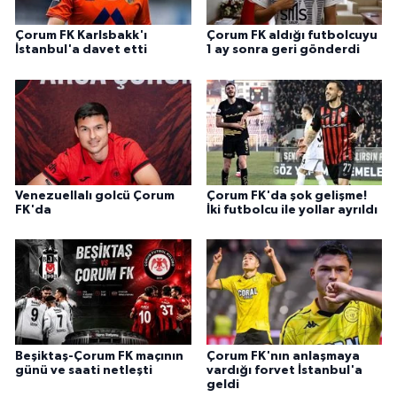
Çorum FK Karlsbakk'ı
Çorum FK aldığı futbolcuyu
İstanbul'a davet etti
1 ay sonra geri gönderdi
Venezuellalı golcü Çorum
Çorum FK'da şok gelişme!
FK'da
İki futbolcu ile yollar ayrıldı
Beşiktaş-Çorum FK maçının
Çorum FK'nın anlaşmaya
günü ve saati netleşti
vardığı forvet İstanbul'a
geldi