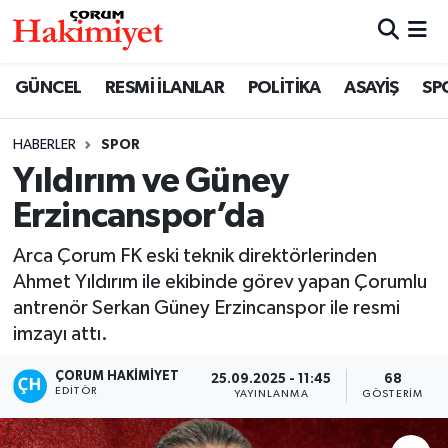
SPOR
Nöbetçi Eczaneler
GÜNCEL
RESMİ İLANLAR
POLİTİKA
ASAYİŞ
SP
POLİTİKA
Hava Durumu
HABERLER
SPOR
Yıldırım ve Güney
SAĞLIK
Çorum Namaz Vakitleri
Erzincanspor’da
ASAYİŞ
Trafik Durumu
Arca Çorum FK eski teknik direktörlerinden
EKONOMİ
Süper Lig Puan Durumu ve Fikstür
Ahmet Yıldırım ile ekibinde görev yapan Çorumlu
antrenör Serkan Güney Erzincanspor ile resmi
GÜNCEL
Tüm Manşetler
imzayı attı.
ÇORUM HAKIMIYET
25.09.2025 - 11:45
68
AKTÜEL
Son Dakika Haberleri
EDITÖR
YAYINLANMA
GÖSTERIM
EĞİTİM
Haber Arşivi