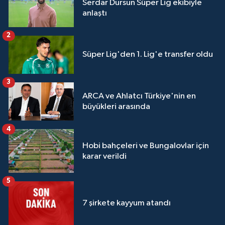
Serdar Dursun Süper Lig ekibiyle
anlaştı
2
Süper Lig'den 1. Lig'e transfer oldu
3
ARCA ve Ahlatcı Türkiye'nin en
büyükleri arasında
4
Hobi bahçeleri ve Bungalovlar için
karar verildi
5
7 şirkete kayyum atandı