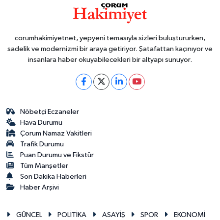
corumhakimiyetnet, yepyeni temasıyla sizleri buluştururken,
sadelik ve modernizmi bir araya getiriyor. Şatafattan kaçınıyor ve
insanlara haber okuyabilecekleri bir altyapı sunuyor.
Nöbetçi Eczaneler
Hava Durumu
Çorum Namaz Vakitleri
Trafik Durumu
Puan Durumu ve Fikstür
Tüm Manşetler
Son Dakika Haberleri
Haber Arşivi
GÜNCEL
POLİTİKA
ASAYİŞ
SPOR
EKONOMİ