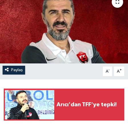
İLÇELER
OTOPARK
TEKNOLOJİ
Paylaş
-
+
A
A
Arıcı'dan TFF'ye tepki!