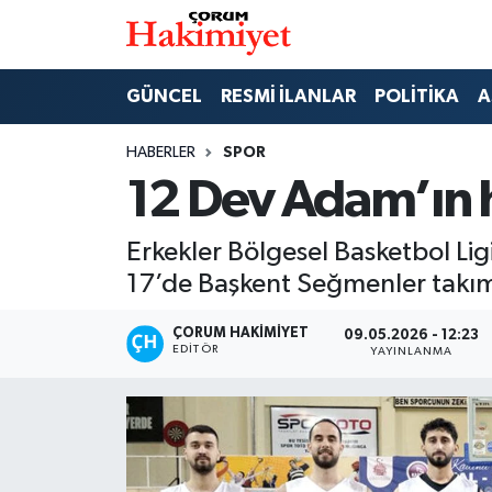
SPOR
Nöbetçi Eczaneler
GÜNCEL
RESMİ İLANLAR
POLİTİKA
A
POLİTİKA
Hava Durumu
HABERLER
SPOR
12 Dev Adam’ın he
SAĞLIK
Çorum Namaz Vakitleri
Erkekler Bölgesel Basketbol Li
ASAYİŞ
Trafik Durumu
17’de Başkent Seğmenler takım
EKONOMİ
Süper Lig Puan Durumu ve Fikstür
ÇORUM HAKIMIYET
09.05.2026 - 12:23
EDITÖR
YAYINLANMA
GÜNCEL
Tüm Manşetler
AKTÜEL
Son Dakika Haberleri
EĞİTİM
Haber Arşivi