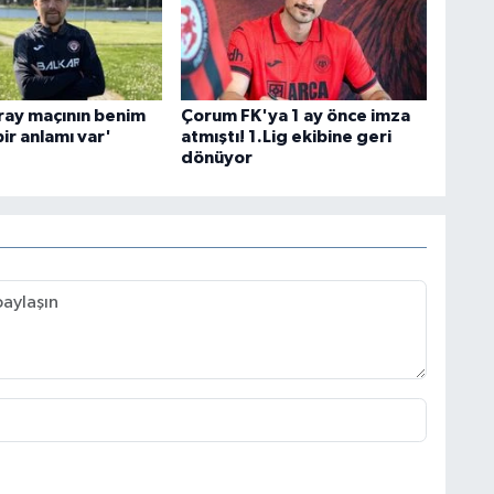
ray maçının benim
Çorum FK'ya 1 ay önce imza
 bir anlamı var'
atmıştı! 1.Lig ekibine geri
dönüyor