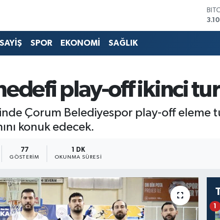
BIT
3.1
DO
47,
SAYİŞ
SPOR
EKONOMİ
SAĞLIK
EU
55,
STE
64,
defi play-off ikinci tu
GRA
664
BİS
ginde Çorum Belediyespor play-off eleme t
13.
ını konuk edecek.
77
1 DK
GÖSTERIM
OKUNMA SÜRESI
1