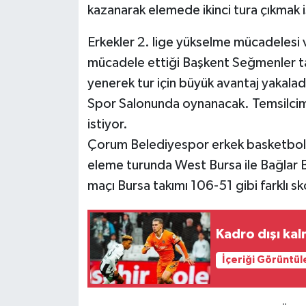
kazanarak elemede ikinci tura çıkmak i
Erkekler 2. lige yükselme mücadelesi
mücadele ettiği Başkent Seğmenler ta
yenerek tur için büyük avantaj yakala
Spor Salonunda oynanacak. Temsilcimi
istiyor.
Çorum Belediyespor erkek basketbol t
eleme turunda West Bursa ile Bağlar Be
maçı Bursa takımı 106-51 gibi farklı sk
Kadro dışı kal
İçeriği Görüntül