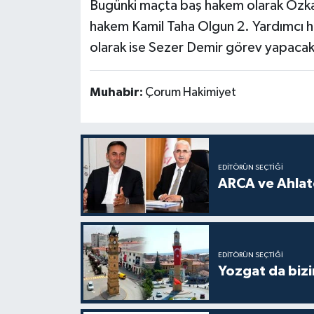
Bugünki maçta baş hakem olarak Özka
hakem Kamil Taha Olgun 2. Yardımcı h
olarak ise Sezer Demir görev yapacak
Muhabir:
Çorum Hakimiyet
EDITÖRÜN SEÇTIĞI
ARCA ve Ahlatc
EDITÖRÜN SEÇTIĞI
Yozgat da bizi