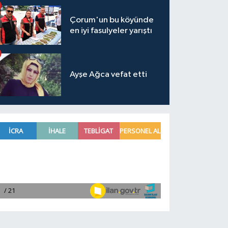
Çorum'un bu köyünde
en iyi fasulyeler yarıştı
Ayşe Ağca vefat etti