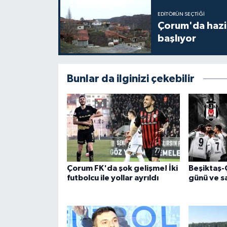
EDITÖRÜN SEÇTIĞI
Çorum'da hazine
başlıyor
Bunlar da ilginizi çekebilir
Çorum FK'da şok gelişme! İki
Beşiktaş-
futbolcu ile yollar ayrıldı
günü ve sa