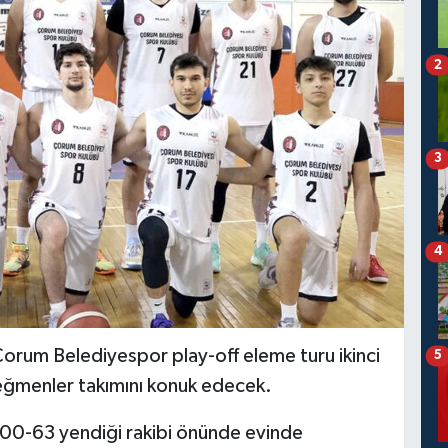
2
3
4
orum Belediyespor play-off eleme turu ikinci
5
ğmenler takımını konuk edecek.
00-63 yendiği rakibi önünde evinde