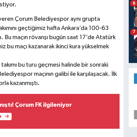
6
stiyor.
 veren Çorum Belediyespor aynı grupta
kımını geçtiğimiz hafta Ankara’da 100-63
7
dı. Bu maçın rövanşı bugün saat 17’de Atatürk
z bu maçı kazanarak ikinci kura yükselmek
akımı bu turu geçmesi halinde bir sonraki
lediyespor maçının galibi ile karşılaşacak. İlk
orla kazanmıştı.
mıştı! Çorum FK ilgileniyor
e