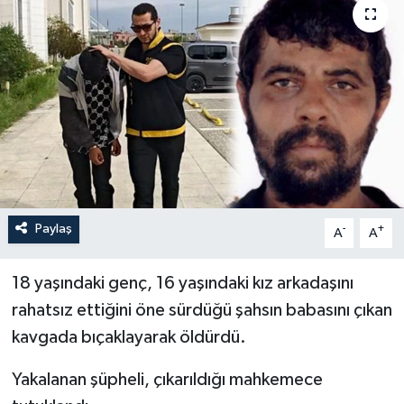
İLÇELER
OTOPARK
TEKNOLOJİ
Paylaş
-
+
A
A
18 yaşındaki genç, 16 yaşındaki kız arkadaşını
rahatsız ettiğini öne sürdüğü şahsın babasını çıkan
kavgada bıçaklayarak öldürdü.
Yakalanan şüpheli, çıkarıldığı mahkemece