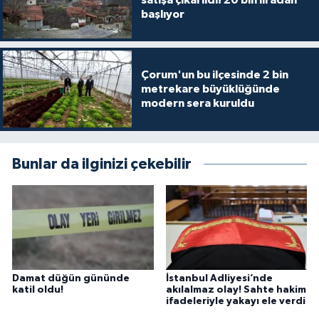
başlıyor
Çorum'un bu ilçesinde 2 bin
metrekare büyüklüğünde
modern sera kuruldu
Bunlar da ilginizi çekebilir
Damat düğün gününde
İstanbul Adliyesi’nde
katil oldu!
akılalmaz olay! Sahte hakim
ifadeleriyle yakayı ele verdi