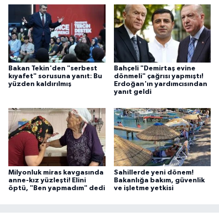
Bakan Tekin'den "serbest
Bahçeli "Demirtaş evine
kıyafet" sorusuna yanıt: Bu
dönmeli" çağrısı yapmıştı!
yüzden kaldırılmış
Erdoğan'ın yardımcısından
yanıt geldi
Milyonluk miras kavgasında
Sahillerde yeni dönem!
anne-kız yüzleşti! Elini
Bakanlığa bakım, güvenlik
öptü, "Ben yapmadım" dedi
ve işletme yetkisi