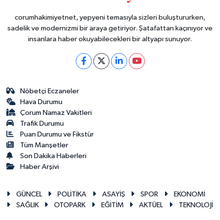
corumhakimiyetnet, yepyeni temasıyla sizleri buluştururken,
sadelik ve modernizmi bir araya getiriyor. Şatafattan kaçınıyor ve
insanlara haber okuyabilecekleri bir altyapı sunuyor.
Nöbetçi Eczaneler
Hava Durumu
Çorum Namaz Vakitleri
Trafik Durumu
Puan Durumu ve Fikstür
Tüm Manşetler
Son Dakika Haberleri
Haber Arşivi
GÜNCEL
POLİTİKA
ASAYİŞ
SPOR
EKONOMİ
SAĞLIK
OTOPARK
EĞİTİM
AKTÜEL
TEKNOLOJİ