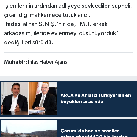
İşlemlerinin ardından adliyeye sevk edilen şüpheli,
çıkarıldığı mahkemece tutuklandı.
İfadesi alınan S.N.Ş.'nin de, "M.T. erkek
arkadaşım, ileride evlenmeyi düşünüyorduk"
dediği ileri sürüldü.
Muhabir:
İhlas Haber Ajansı
ARCA ve Ahlatcı Türkiye'nin en
büyükleri arasında
Çorum'da hazine arazileri
satışa çıkarıldı! 20 bin liradan