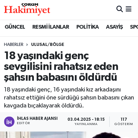
SPOR
Nöbetçi Eczaneler
GÜNCEL
RESMİ İLANLAR
POLİTİKA
ASAYİŞ
SP
POLİTİKA
Hava Durumu
HABERLER
ULUSAL/BÖLGE
18 yaşındaki genç
SAĞLIK
Çorum Namaz Vakitleri
sevgilisini rahatsız eden
ASAYİŞ
Trafik Durumu
şahsın babasını öldürdü
EKONOMİ
Süper Lig Puan Durumu ve Fikstür
18 yaşındaki genç, 16 yaşındaki kız arkadaşını
rahatsız ettiğini öne sürdüğü şahsın babasını çıkan
GÜNCEL
Tüm Manşetler
kavgada bıçaklayarak öldürdü.
AKTÜEL
Son Dakika Haberleri
İHLAS HABER AJANSI
03.04.2025 - 18:15
117
EDITÖR
YAYINLANMA
GÖSTERIM
EĞİTİM
Haber Arşivi