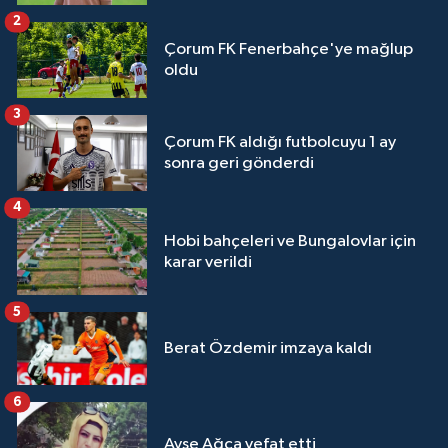
2
Çorum FK Fenerbahçe'ye mağlup
oldu
3
Çorum FK aldığı futbolcuyu 1 ay
sonra geri gönderdi
4
Hobi bahçeleri ve Bungalovlar için
karar verildi
5
Berat Özdemir imzaya kaldı
6
Ayşe Ağca vefat etti