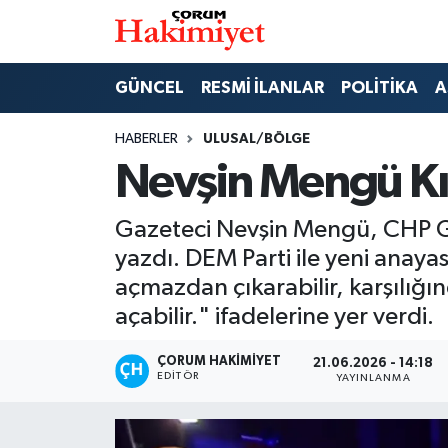
SPOR
Nöbetçi Eczaneler
GÜNCEL
RESMİ İLANLAR
POLİTİKA
A
POLİTİKA
Hava Durumu
HABERLER
ULUSAL/BÖLGE
Nevşin Mengü Kıl
SAĞLIK
Çorum Namaz Vakitleri
Gazeteci Nevşin Mengü, CHP Gen
ASAYİŞ
Trafik Durumu
yazdı. DEM Parti ile yeni anaya
EKONOMİ
Süper Lig Puan Durumu ve Fikstür
açmazdan çıkarabilir, karşılığı
açabilir." ifadelerine yer verdi.
GÜNCEL
Tüm Manşetler
ÇORUM HAKIMIYET
21.06.2026 - 14:18
EDITÖR
AKTÜEL
Son Dakika Haberleri
YAYINLANMA
EĞİTİM
Haber Arşivi