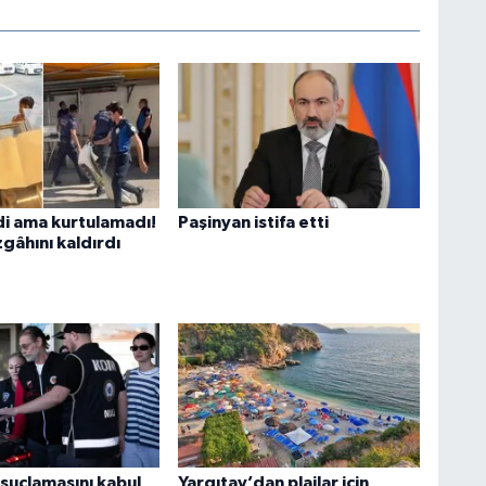
di ama kurtulamadı!
Paşinyan istifa etti
gâhını kaldırdı
 suçlamasını kabul
Yargıtay’dan plajlar için