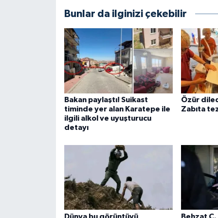
Bunlar da ilginizi çekebilir
Bakan paylaştı! Suikast
Özür dile
timinde yer alan Karatepe ile
Zabıta tez
ilgili alkol ve uyuşturucu
detayı
Dünya bu görüntüyü
Behzat Ç.