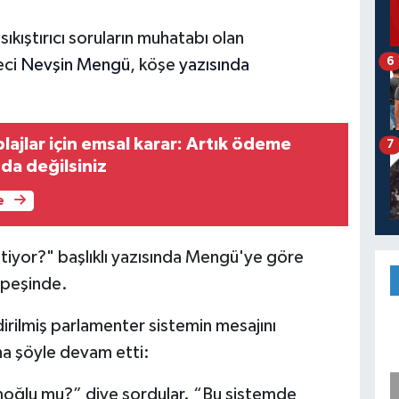
ıkıştırıcı soruların muhatabı olan
6
eci
Nevşin Mengü
, köşe
yazısında
lajlar için emsal karar: Artık ödeme
7
a değilsiniz
e
tiyor?" başlıklı yazısında Mengü'ye göre
k peşinde.
rilmiş parlamenter sistemin mesajını
na şöyle devam etti:
oğlu mu?” diye sordular. “Bu sistemde