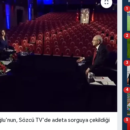
1
2
3
4
lu'nun, Sözcü TV'de adeta sorguya çekildiği
5