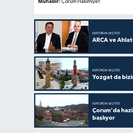
Muhabir:
Çorum Hakimiyet
EDITÖRÜN SEÇTIĞI
ARCA ve Ahlatc
EDITÖRÜN SEÇTIĞI
Yozgat da bizi
EDITÖRÜN SEÇTIĞI
Çorum'da hazine
başlıyor