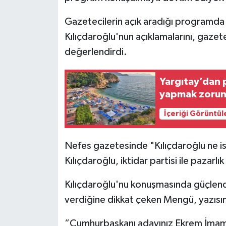
Gazetecilerin açık aradığı programda s
Kılıçdaroğlu'nun açıklamalarını, gazet
değerlendirdi.
Yargıtay’dan p
yapmak zorund
İçeriği Görüntül
Nefes gazetesinde "Kılıçdaroğlu ne is
Kılıçdaroğlu, iktidar partisi ile pazarlı
Kılıçdaroğlu'nu konuşmasında güçlendi
verdiğine dikkat çeken Mengü, yazısı
“Cumhurbaşkanı adayınız Ekrem İmam