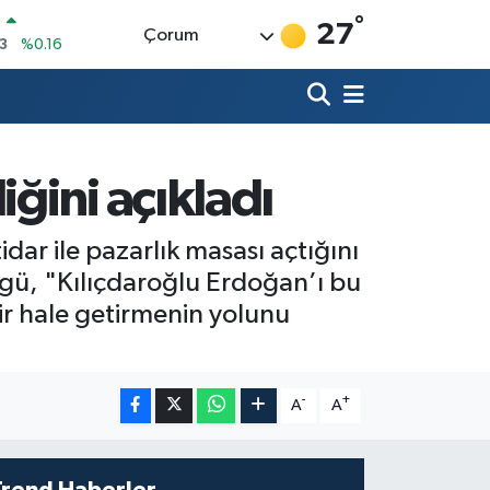
°
27
Çorum
17
%-0.02
N
63
%0.07
ALTIN
1
%1.44
00
%64
ğini açıkladı
IN
917,47
%-0.76
R
ar ile pazarlık masası açtığını
3
%0.16
ngü, "Kılıçdaroğlu Erdoğan’ı bu
lir hale getirmenin yolunu
-
+
A
A