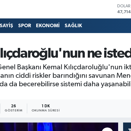
EURO
55,03
STERLİ
64,24
SAYİŞ
SPOR
EKONOMİ
SAĞLIK
GRAM 
6574.8
BİST1
13.887
ıçdaroğlu'nun ne istedi
BITCO
3.070.
DOLA
el Başkanı Kemal Kılıçdaroluğlu'nun iktid
47,714
sanın ciddi riskler barındığını savunan Me
nda da becerebilirse sistemi daha yaşanabi
26
1 DK
GÖSTERIM
OKUNMA SÜRESI