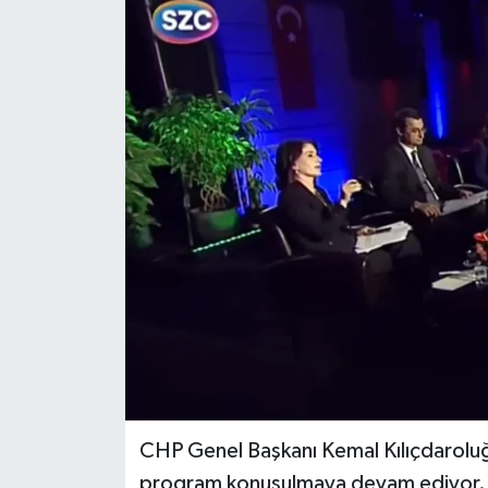
İLÇELER
OTOPARK
TEKNOLOJİ
CHP Genel Başkanı Kemal Kılıçdaroluğ
program konuşulmaya devam ediyor.