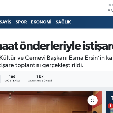
DO
47
EU
55
SAYİŞ
SPOR
EKONOMİ
SAĞLIK
ST
64
GR
66
aat önderleriyle istişar
Bİ
13
BI
i Kültür ve Cemevi Başkanı Esma Ersin’in k
3.1
işare toplantısı gerçekleştirildi.
109
1 DK
GÖSTERIM
OKUNMA SÜRESI
1