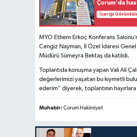
Çorum'da hast
İçeriği Görüntül
MYO Ethem Erkoç Konferans Salonu’nd
Cengiz Nayman, İl Özel İdaresi Genel 
Müdürü Sümeyra Bektaş da katıldı.
Toplantıda konuşma yapan Vali Ali Çalg
değerlerimizi yaşatan bu kıymetli bul
ederim” diyerek, toplantının hayırlara 
Muhabir:
Çorum Hakimiyet