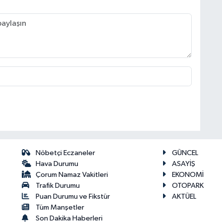
Nöbetçi Eczaneler
GÜNCEL
Hava Durumu
ASAYİŞ
Çorum Namaz Vakitleri
EKONOMİ
Trafik Durumu
OTOPARK
Puan Durumu ve Fikstür
AKTÜEL
Tüm Manşetler
Son Dakika Haberleri