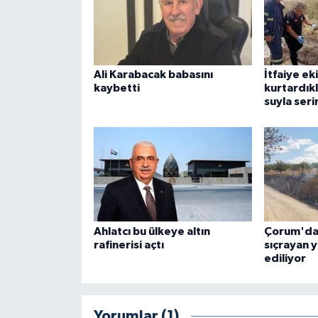
Ali Karabacak babasını
İtfaiye ek
kaybetti
kurtardık
suyla seri
Ahlatcı bu ülkeye altın
Çorum'da 
rafinerisi açtı
sıçrayan 
ediliyor
Yorumlar (1)