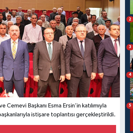
2
3
4
 ve Cemevi Başkanı Esma Ersin’in katılımıyla
5
kanlarıyla istişare toplantısı gerçekleştirildi.