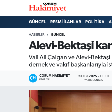
SPOR
Nöbetçi Eczaneler
GÜNCEL
RESMİ İLANLAR
POLİTİKA
A
POLİTİKA
Hava Durumu
HABERLER
GÜNCEL
Alevi-Bektaşi kan
SAĞLIK
Çorum Namaz Vakitleri
Vali Ali Çalgan ve Alevi-Bektaş
ASAYİŞ
Trafik Durumu
dernek ve vakıf başkanlarıyla ist
EKONOMİ
Süper Lig Puan Durumu ve Fikstür
ÇORUM HAKIMIYET
23.09.2025 - 13:30
EDITÖR
YAYINLANMA
GÜNCEL
Tüm Manşetler
AKTÜEL
Son Dakika Haberleri
EĞİTİM
Haber Arşivi