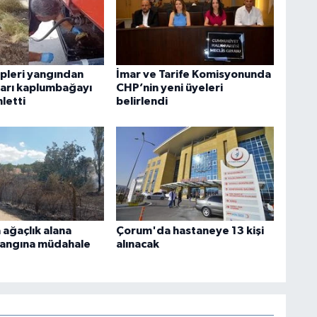
ipleri yangından
İmar ve Tarife Komisyonunda
ları kaplumbağayı
CHP’nin yeni üyeleri
nletti
belirlendi
ağaçlık alana
Çorum'da hastaneye 13 kişi
yangına müdahale
alınacak