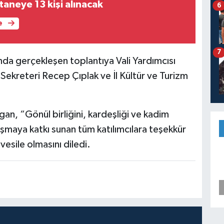
aneye 13 kişi alınacak
6
e
7
a gerçekleşen toplantıya Vali Yardımcısı
Sekreteri Recep Çıplak ve İl Kültür ve Turizm
an, “Gönül birliğini, kardeşliği ve kadim
uşmaya katkı sunan tüm katılımcılara teşekkür
vesile olmasını diledi.