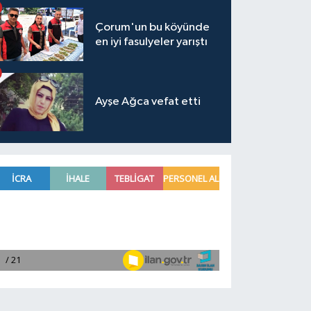
Çorum'un bu köyünde
en iyi fasulyeler yarıştı
Ayşe Ağca vefat etti