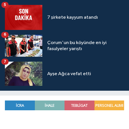
5
7 şirkete kayyum atandı
6
Çorum'un bu köyünde en iyi
fasulyeler yarıştı
7
Ayşe Ağca vefat etti