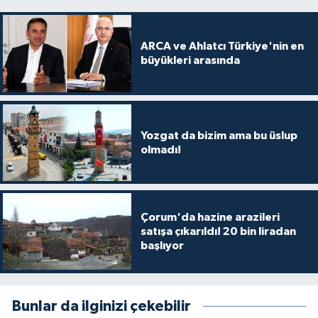
ARCA ve Ahlatcı Türkiye'nin en
büyükleri arasında
Yozgat da bizim ama bu üslup
olmadı!
Çorum'da hazine arazileri
satışa çıkarıldı! 20 bin liradan
başlıyor
Bunlar da ilginizi çekebilir