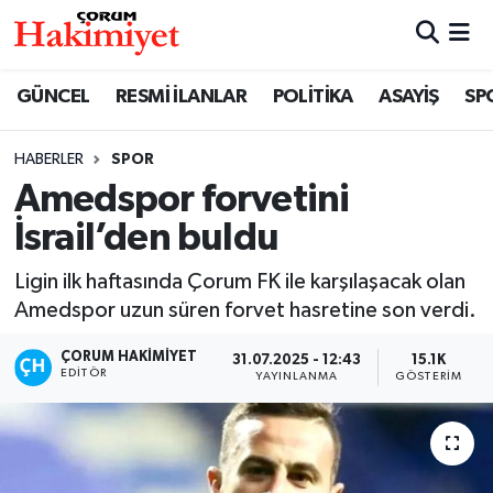
SPOR
Nöbetçi Eczaneler
GÜNCEL
RESMİ İLANLAR
POLİTİKA
ASAYİŞ
SP
POLİTİKA
Hava Durumu
HABERLER
SPOR
Amedspor forvetini
SAĞLIK
Çorum Namaz Vakitleri
İsrail’den buldu
ASAYİŞ
Trafik Durumu
Ligin ilk haftasında Çorum FK ile karşılaşacak olan
EKONOMİ
Süper Lig Puan Durumu ve Fikstür
Amedspor uzun süren forvet hasretine son verdi.
ÇORUM HAKIMIYET
31.07.2025 - 12:43
15.1K
GÜNCEL
Tüm Manşetler
EDITÖR
YAYINLANMA
GÖSTERIM
AKTÜEL
Son Dakika Haberleri
EĞİTİM
Haber Arşivi