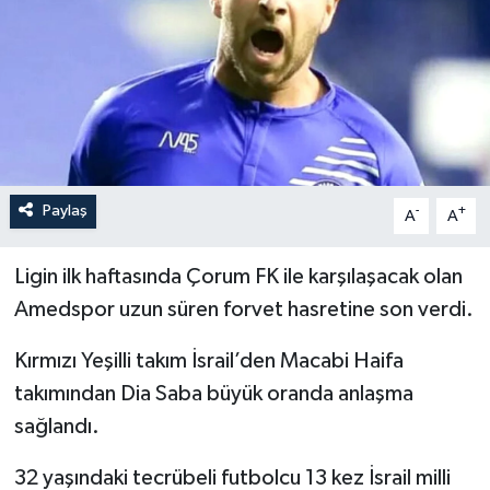
İLÇELER
OTOPARK
TEKNOLOJİ
Paylaş
-
+
A
A
Ligin ilk haftasında Çorum FK ile karşılaşacak olan
Amedspor uzun süren forvet hasretine son verdi.
Kırmızı Yeşilli takım İsrail’den Macabi Haifa
takımından Dia Saba büyük oranda anlaşma
sağlandı.
32 yaşındaki tecrübeli futbolcu 13 kez İsrail milli