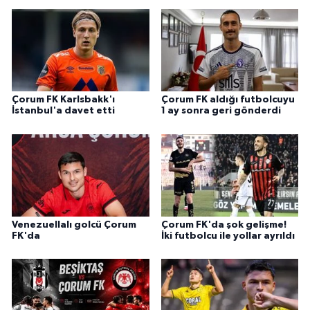
Çorum FK Karlsbakk'ı
Çorum FK aldığı futbolcuyu
İstanbul'a davet etti
1 ay sonra geri gönderdi
Venezuellalı golcü Çorum
Çorum FK'da şok gelişme!
FK'da
İki futbolcu ile yollar ayrıldı