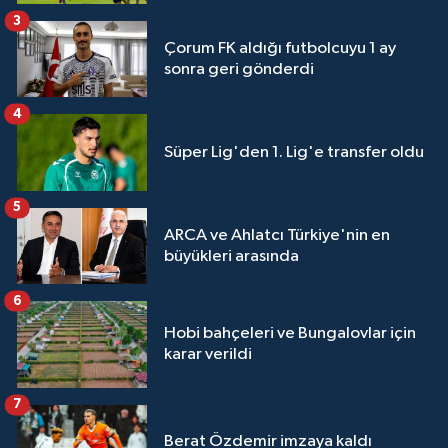
3
Çorum FK aldığı futbolcuyu 1 ay
sonra geri gönderdi
4
Süper Lig'den 1. Lig'e transfer oldu
5
ARCA ve Ahlatcı Türkiye'nin en
büyükleri arasında
6
Hobi bahçeleri ve Bungalovlar için
karar verildi
7
Berat Özdemir imzaya kaldı