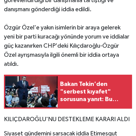
görevlendirdiği bir danışmanla tartıştığı ve
danışmanı gönderdiği iddia edildi.
Özgür Özel'e yakın isimlerin bir araya gelerek
yeni bir parti kuracağı yönünde yorum ve iddialar
güç kazanırken CHP'deki Kılıçdaroğlu-Özgür
Özel ayrışmasıyla ilgili önemli bir iddia ortaya
atıldı.
Bakan Tekin'den
"serbest kıyafet"
sorusuna yanıt: Bu
yüzden kaldırılmış
KILIÇDAROĞLU'NU DESTEKLEME KARARI ALDI
Siyaset gündemini sarsacak iddia Etimesgut