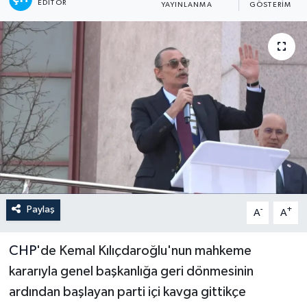
EDITÖR
YAYINLANMA
GÖSTERIM
İLÇELER
OTOPARK
TEKNOLOJİ
Paylaş
-
+
A
A
CHP
'de Kemal Kılıçdaroğlu'nun mahkeme
kararıyla genel başkanlığa geri dönmesinin
ardından başlayan parti içi kavga gittikçe