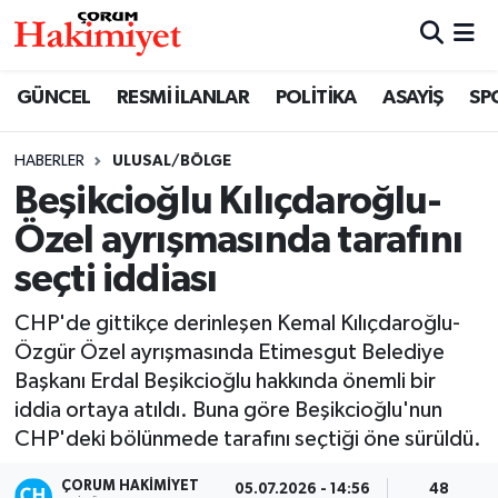
SPOR
Nöbetçi Eczaneler
GÜNCEL
RESMİ İLANLAR
POLİTİKA
ASAYİŞ
SP
POLİTİKA
Hava Durumu
HABERLER
ULUSAL/BÖLGE
Beşikcioğlu Kılıçdaroğlu-
SAĞLIK
Çorum Namaz Vakitleri
Özel ayrışmasında tarafını
ASAYİŞ
Trafik Durumu
seçti iddiası
EKONOMİ
Süper Lig Puan Durumu ve Fikstür
CHP'de gittikçe derinleşen Kemal Kılıçdaroğlu-
Özgür Özel ayrışmasında Etimesgut Belediye
GÜNCEL
Tüm Manşetler
Başkanı Erdal Beşikcioğlu hakkında önemli bir
iddia ortaya atıldı. Buna göre Beşikcioğlu'nun
AKTÜEL
Son Dakika Haberleri
CHP'deki bölünmede tarafını seçtiği öne sürüldü.
EĞİTİM
Haber Arşivi
ÇORUM HAKIMIYET
05.07.2026 - 14:56
48