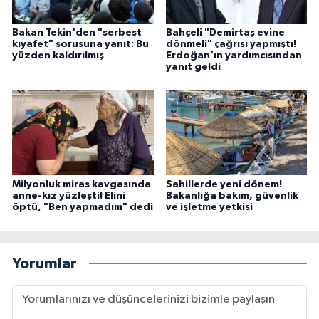
Bakan Tekin'den "serbest
Bahçeli "Demirtaş evine
kıyafet" sorusuna yanıt: Bu
dönmeli" çağrısı yapmıştı!
yüzden kaldırılmış
Erdoğan'ın yardımcısından
yanıt geldi
Milyonluk miras kavgasında
Sahillerde yeni dönem!
anne-kız yüzleşti! Elini
Bakanlığa bakım, güvenlik
öptü, "Ben yapmadım" dedi
ve işletme yetkisi
Yorumlar