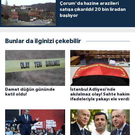
Çorum'da hazine arazileri
satışa çıkarıldı! 20 bin liradan
başlıyor
Bunlar da ilginizi çekebilir
Damat düğün gününde
İstanbul Adliyesi’nde
katil oldu!
akılalmaz olay! Sahte hakim
ifadeleriyle yakayı ele verdi